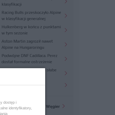
klasyfikacji
Racing Bulls przeskoczyło Alpine
w klasyfikacji generalnej
Hulkenberg w końcu z punktami
w tym sezonie
Aston Martin zagroził nawet
Alpine na Hungaroringu
Podwójne DNF Cadillaca. Perez
dostał formalne ostrzeżenie
Hungaroring potwierdził słabe
strony Williamsa
Trudny wyścig Haasa
y dostęp i
Więcej informacji o
GP Węgier
lne identyfikatory,
iania