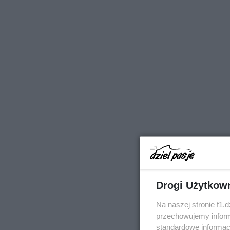
Drogi Użytkow
Na naszej stronie f1.
przechowujemy informa
standardowe informac