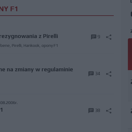
NY F1
rezygnowania z Pirelli
9
vabene
,
Pirelli
,
Hankook
,
opony F1
e na zmiany w regulaminie
34
08.2006r.
F1
38