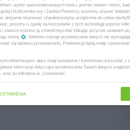
klam, wybór spersonalizowanych treści, pomiar reklam i treści, bad
 zgodą Użytkownika my i Zaufani Partnerzy możemy używać dokład
az aktywnie skanować charakterystykę urządzenia do celów identyfi
ść, prosimy o zgodę na korzystanie z tych technologii poprzez klikn
a i zawsze możesz ją zmienić/wycofać klikając przycisk ustawień pr
ogu strony
. Niektóre rodzaje przetwarzania danych nie wymagaj
iwić się takiemu przetwarzaniu. Preferencje będą miały zastosowania
szymi informacjami, abyś mógł świadomie i komfortowo korzystać z
gółowe informacje dotyczące przetwarzania Twoich danych znajdzi
s
. oraz po kliknięciu w „Ustawienia”.
USTAWIENIA