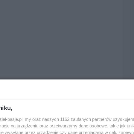
niku,
dziel-pasje.pl, my oraz naszych 1162 zaufanych partnerów uzyskujem
cje na urządzeniu oraz przetwarzamy dane osobowe, takie jak unika
je wysyłane przez urządzenie czy dane przeglądania w celu zapewn