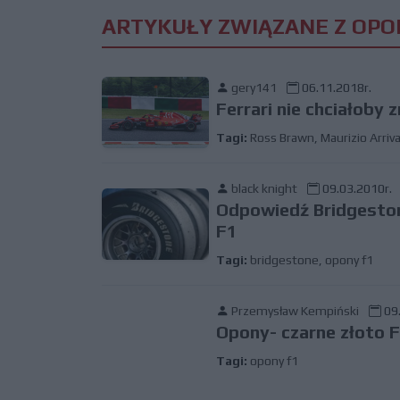
ARTYKUŁY ZWIĄZANE Z OPO
gery141
06.11.2018r.
Ferrari nie chciałoby z
Tagi:
Ross Brawn
,
Maurizio Arri
black knight
09.03.2010r.
Odpowiedź Bridgeston
F1
Tagi:
bridgestone
,
opony f1
Przemysław Kempiński
09.
Opony- czarne złoto 
Tagi:
opony f1