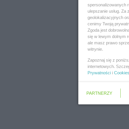
spersonalizowanych re
ulepszanie usług. Za
geolokalizacyjnych or
cenimy Twoją prywatno
Zgoda jest dobrowoln
się w lewym dolnym r
ale masz prawo sprzec
witrynie.
Zapoznaj się z poniż
internetowych. Szcze
Prywatności
i
Cookie
PARTNERZY