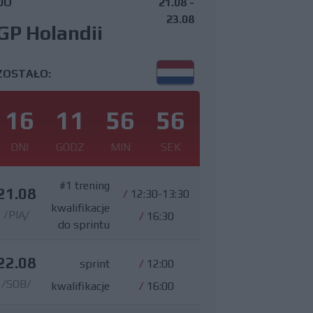
DO
21.08 -
23.08
GP Holandii
ZOSTAŁO:
16
11
56
55
DNI
GODZ
MIN
SEK
#1 trening
21.08
/
12:30-13:30
kwalifikacje
/PIĄ/
/
16:30
do sprintu
22.08
sprint
/
12:00
/SOB/
kwalifikacje
/
16:00