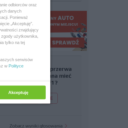
anie odbiorców oraz
nych danych
kacji. Ponieważ
ięcie „Akceptuję”.
ywatności znajdujący
ą zgody użytkownika,
 tylko na tej
 naszych serwisów
esz w
Polityce
Czy uważasz, że przerwa
wakacyjna powinna mieć
miejsce w F1?
Akceptuję
TAK
NIE
Zobacz wyniki głosowania