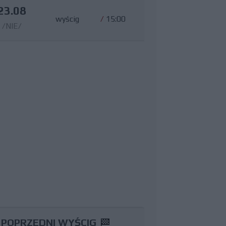
23.08
wyścig
/
15:00
/NIE/
POPRZEDNI WYŚCIG