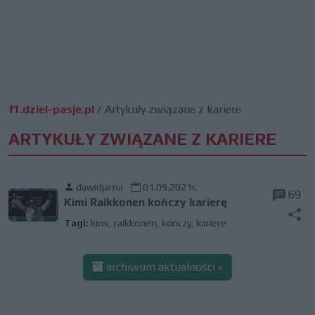
f1.dziel-pasje.pl
/
Artykuły związane z kariere
ARTYKUŁY ZWIĄZANE Z KARIERE
dawidjama
01.09.2021r.
69
Kimi Raikkonen kończy karierę
Tagi:
kimi
,
raikkonen
,
konczy
,
kariere
archiwum aktualności »