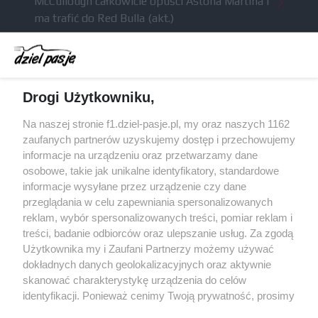
McCullough całkowicie opuści Astona Martina i
ma trafić do Red Bulla (akt.)
Dochód F1 spadł o 61 procent względem
zeszłego sezonu
Obecne silniki muszą polegać na uczących się
Drogi Użytkowniku,
algorytmach?
Honda uświadomiła sobie skalę problemów z
Na naszej stronie f1.dziel-pasje.pl, my oraz naszych 1162
silnikiem dopiero w styczniu
zaufanych partnerów uzyskujemy dostęp i przechowujemy
informacje na urządzeniu oraz przetwarzamy dane
Audi planuje wprowadzić jeszcze cztery duże
osobowe, takie jak unikalne identyfikatory, standardowe
pakiety poprawek w 2026 roku
informacje wysyłane przez urządzenie czy dane
przeglądania w celu zapewniania spersonalizowanych
reklam, wybór spersonalizowanych treści, pomiar reklam i
treści, badanie odbiorców oraz ulepszanie usług. Za zgodą
© 2004 - 2026 GPmedia
Polityka prywatności
Serwis internetowy, z którego korzystasz, używa plików
Użytkownika my i Zaufani Partnerzy możemy używać
cookies. Są to pliki instalowane w urządzeniach
Kopiowanie treści bez
dokładnych danych geolokalizacyjnych oraz aktywnie
końcowych osób korzystających z serwisu, w celu
skanować charakterystykę urządzenia do celów
zgody autorów zabronione.
administrowania serwisem, poprawy jakości
identyfikacji. Ponieważ cenimy Twoją prywatność, prosimy
świadczonych usług w tym dostosowania treści serwisu
o zgodę na korzystanie z tych technologii poprzez