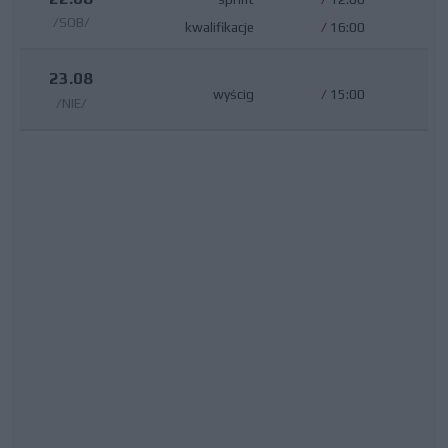
/SOB/
kwalifikacje
/
16:00
23.08
wyścig
/
15:00
/NIE/