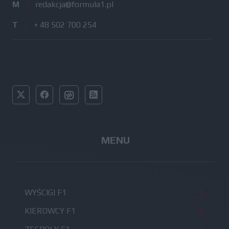
M
/
redakcja@formula1.pl
T
/
+ 48 502 700 254
MENU
WYŚCIGI F1
KIEROWCY F1