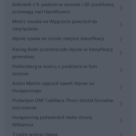
Antonelli z 9. podium w sezonie i 50-punktową
przewagą nad Hamiltonem
Mistrz świata na Węgrzech powrócił do
zwyciężania
Alpine spada na szóste miejsce klasyfikacji
Racing Bulls przeskoczyło Alpine w klasyfikacji
generalnej
Hulkenberg w końcu z punktami w tym
sezonie
Aston Martin zagroził nawet Alpine na
Hungaroringu
Podwójne DNF Cadillaca. Perez dostał formalne
ostrzeżenie
Hungaroring potwierdził słabe strony
Williamsa
Trudny wyścig Haasa