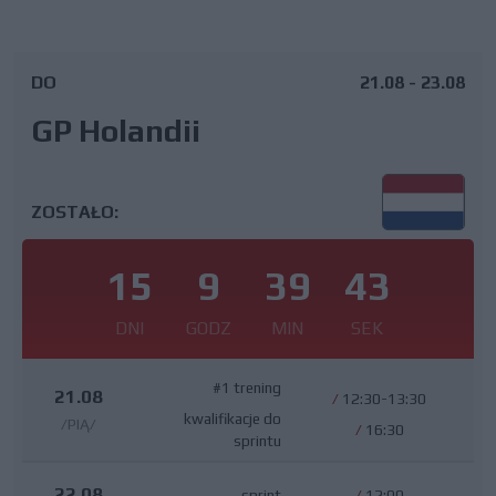
DO
21.08 - 23.08
GP Holandii
ZOSTAŁO:
15
9
39
42
DNI
GODZ
MIN
SEK
#1 trening
21.08
/
12:30-13:30
kwalifikacje do
/PIĄ/
/
16:30
sprintu
22.08
sprint
/
12:00