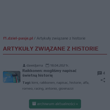
f1.dziel-pasje.pl
/
Artykuły związane z historie
ARTYKUŁY ZWIĄZANE Z HISTORIE
dawidjama
18.04.2021r.
Raikkonen: mogliśmy napisać
4
świetną historię
Tagi:
kimi
,
raikkonen
,
napisac
,
historie
,
alfa
,
romeo
,
racing
,
antonio
,
giovinazzi
archiwum aktualności »