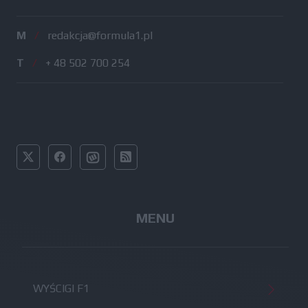
M
/
redakcja@formula1.pl
T
/
+ 48 502 700 254
MENU
WYŚCIGI F1