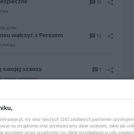
bezpieczne
32
ropy
06.2016r.
ensu walczyć z Perezem
12
p europy
ę swojej szansy
1
to
,
manor
,
gp europy
eli problem z oponami
4
niku,
ciardo
,
red bull
,
gp europy
dziel-pasje.pl, my oraz naszych 1162 zaufanych partnerów uzyskujem
cje na urządzeniu oraz przetwarzamy dane osobowe, takie jak unika
06.2016r.
je wysyłane przez urządzenie czy dane przeglądania w celu zapewn