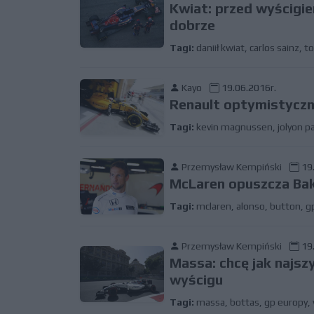
Kwiat: przed wyścigi
dobrze
Tagi:
daniił kwiat
,
carlos sainz
,
to
Kayo
19.06.2016r.
Renault optymistyczn
Tagi:
kevin magnussen
,
jolyon p
Przemysław Kempiński
19.
McLaren opuszcza Ba
Tagi:
mclaren
,
alonso
,
button
,
g
Przemysław Kempiński
19.
Massa: chcę jak najsz
wyścigu
Tagi:
massa
,
bottas
,
gp europy
,