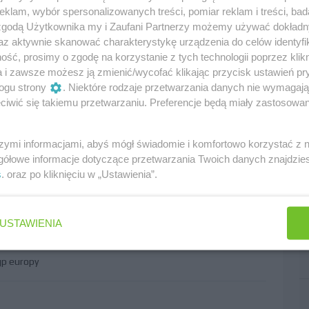
punktów dla Saubera
2
klam, wybór spersonalizowanych treści, pomiar reklam i treści, bad
 zgodą Użytkownika my i Zaufani Partnerzy możemy używać dokład
europy
az aktywnie skanować charakterystykę urządzenia do celów identyfi
ść, prosimy o zgodę na korzystanie z tych technologii poprzez klikn
06.2016r.
a i zawsze możesz ją zmienić/wycofać klikając przycisk ustawień pr
ęcia co się tam działo
10
ogu strony
. Niektóre rodzaje przetwarzania danych nie wymagaj
iwić się takiemu przetwarzaniu. Preferencje będą miały zastosowania
py
,
mercedes
szymi informacjami, abyś mógł świadomie i komfortowo korzystać z
gółowe informacje dotyczące przetwarzania Twoich danych znajdzi
 w sezonie
4
s
. oraz po kliknięciu w „Ustawienia”.
rez
,
force india
,
gp europy
USTAWIENIA
06.2016r.
am miękkich opon
1
gp europy