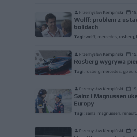
Przemysław Kempiński
19.
Wolff: problem z usta
bolidach
Tagi:
wolff
,
mercedes
,
rosberg
,
Przemysław Kempiński
19.
Rosberg wygrywa pie
Tagi:
rosberg mercedes
,
gp eur
Przemysław Kempiński
19.
Sainz i Magnussen uk
Europy
Tagi:
sainz
,
magnussen
,
renault
Przemysław Kempiński
19.