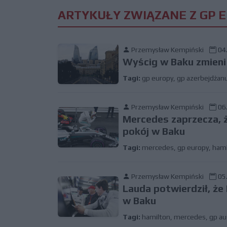
ARTYKUŁY ZWIĄZANE Z GP 
Przemysław Kempiński
04.
Wyścig w Baku zmieni
Tagi:
gp europy
,
gp azerbejdżan
Przemysław Kempiński
06.
Mercedes zaprzecza, ż
pokój w Baku
Tagi:
mercedes
,
gp europy
,
ham
Przemysław Kempiński
05.
Lauda potwierdził, ż
w Baku
Tagi:
hamilton
,
mercedes
,
gp aus