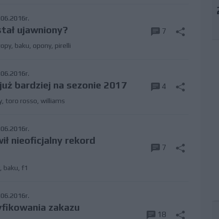
06.2016r.
tał ujawniony?
7
ropy
,
baku
,
opony
,
pirelli
06.2016r.
 już bardziej na sezonie 2017
4
y
,
toro rosso
,
williams
06.2016r.
ł nieoficjalny rekord
7
,
baku
,
f1
06.2016r.
fikowania zakazu
18