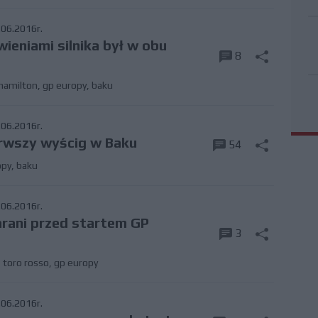
06.2016r.
wieniami silnika był w obu
8
hamilton
,
gp europy
,
baku
06.2016r.
rwszy wyścig w Baku
54
opy
,
baku
06.2016r.
arani przed startem GP
3
,
toro rosso
,
gp europy
06.2016r.