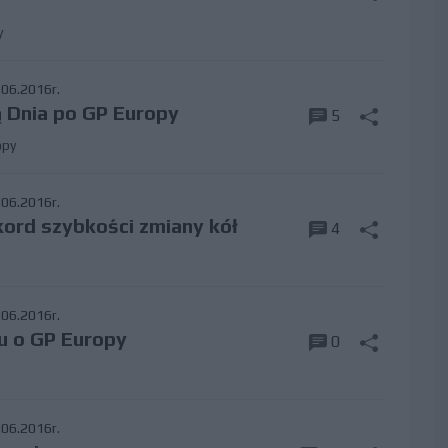
y
06.2016r.
ą Dnia po GP Europy
5
opy
06.2016r.
kord szybkości zmiany kół
4
06.2016r.
gu o GP Europy
0
06.2016r.