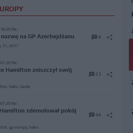
EUROPY
10.2016r.
 nazwę na GP Azerbejdżanu
4
u
,
f1
,
2017
07.2016r.
e Hamilton zniszczył swój
23
lton
,
baku
,
lauda
07.2016r.
e Hamilton zdemolował pokój
44
trii
,
gp europy
,
baku