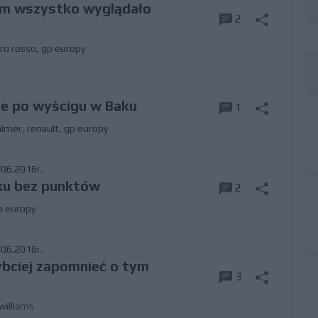
em wszystko wyglądało
2
ro rosso
,
gp europy
e po wyścigu w Baku
1
almer
,
renault
,
gp europy
06.2016r.
ku bez punktów
2
p europy
06.2016r.
ybciej zapomnieć o tym
3
williams