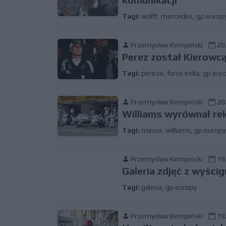
Tagi:
wolff
,
mercedes
,
gp europ
Przemysław Kempiński
20.
Perez został Kierowc
Tagi:
pereze
,
force india
,
gp eur
Przemysław Kempiński
20.
Williams wyrównał re
Tagi:
massa
,
williams
,
gp europy
Przemysław Kempiński
19.
Galeria zdjęć z wyści
Tagi:
galeria
,
gp europy
Przemysław Kempiński
19.