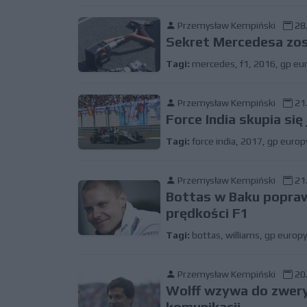
Przemysław Kempiński
28.
Sekret Mercedesa zos
Tagi:
mercedes
,
f1
,
2016
,
gp eu
Przemysław Kempiński
21.
Force India skupia się
Tagi:
force india
,
2017
,
gp europ
Przemysław Kempiński
21.
Bottas w Baku poprawi
prędkości F1
Tagi:
bottas
,
williams
,
gp europy
Przemysław Kempiński
20.
Wolff wzywa do zwery
komunikacji