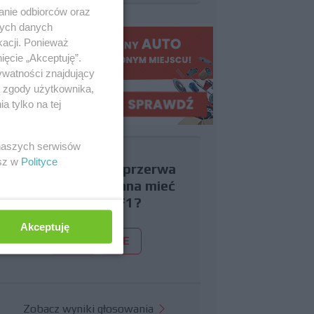
anie odbiorców oraz
nych danych
kacji. Ponieważ
ięcie „Akceptuję”.
ywatności znajdujący
ą zgody użytkownika,
 tylko na tej
 naszych serwisów
esz w
Polityce
Czy uważasz, że przerwa
wakacyjna powinna mieć
miejsce w F1?
Akceptuję
TAK
NIE
Zobacz wyniki głosowania