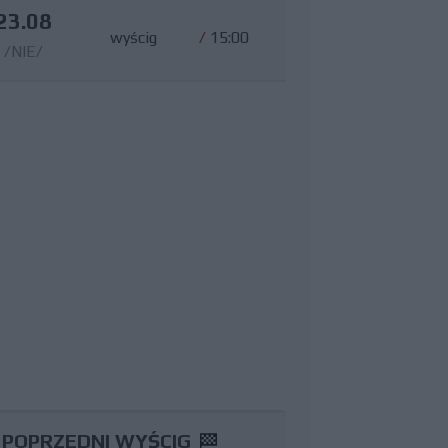
23.08
wyścig
/
15:00
/NIE/
POPRZEDNI WYŚCIG