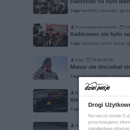
Hamilton: to było nie
Tagi:
hamilton
,
mercedes
,
gp eu
Przemysław Kempiński
19.
Raikkonen: nie było s
Tagi:
raikkonen
,
vettel
,
ferrari
,
g
Kayo
19.06.2016r.
Manor nie doczekał si
Tagi:
pascal wehrlein
,
rio haryan
Kayo
19.06.2016r.
Kierowcy Red Bulla mi
Drogi Użytkow
Tagi:
max verstappen
,
daniel ric
Na naszej stronie f1.
przechowujemy informa
Przemysław Kempiński
19.
standardowe informac