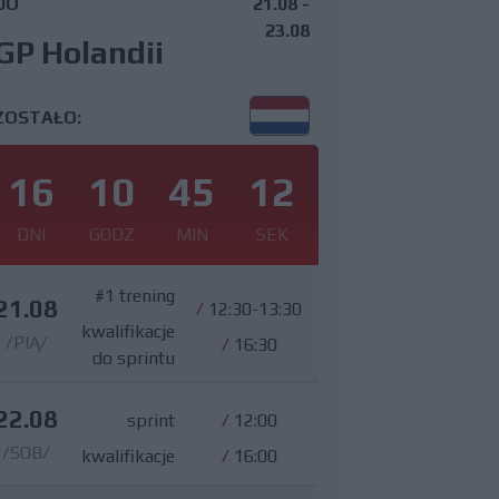
DO
21.08 -
23.08
GP Holandii
ZOSTAŁO:
16
10
45
11
DNI
GODZ
MIN
SEK
#1 trening
21.08
/
12:30-13:30
kwalifikacje
/PIĄ/
/
16:30
do sprintu
22.08
sprint
/
12:00
/SOB/
kwalifikacje
/
16:00