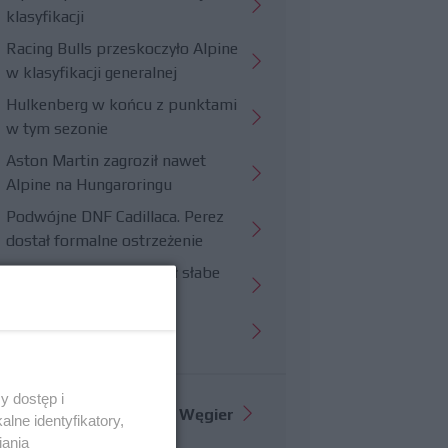
klasyfikacji
Racing Bulls przeskoczyło Alpine
w klasyfikacji generalnej
Hulkenberg w końcu z punktami
w tym sezonie
Aston Martin zagroził nawet
Alpine na Hungaroringu
Podwójne DNF Cadillaca. Perez
dostał formalne ostrzeżenie
Hungaroring potwierdził słabe
strony Williamsa
Trudny wyścig Haasa
y dostęp i
Więcej informacji o
GP Węgier
lne identyfikatory,
iania