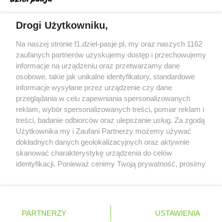
Obecne silniki muszą polegać na uczących się
Drogi Użytkowniku,
algorytmach?
Honda uświadomiła sobie skalę problemów z
Na naszej stronie f1.dziel-pasje.pl, my oraz naszych 1162
silnikiem dopiero w styczniu
zaufanych partnerów uzyskujemy dostęp i przechowujemy
informacje na urządzeniu oraz przetwarzamy dane
Audi planuje wprowadzić jeszcze cztery duże
osobowe, takie jak unikalne identyfikatory, standardowe
pakiety poprawek w 2026 roku
informacje wysyłane przez urządzenie czy dane
przeglądania w celu zapewniania spersonalizowanych
reklam, wybór spersonalizowanych treści, pomiar reklam i
treści, badanie odbiorców oraz ulepszanie usług. Za zgodą
© 2004 - 2026 GPmedia
Polityka prywatności
Serwis internetowy, z którego korzystasz, używa plików
Użytkownika my i Zaufani Partnerzy możemy używać
cookies. Są to pliki instalowane w urządzeniach
Kopiowanie treści bez
dokładnych danych geolokalizacyjnych oraz aktywnie
końcowych osób korzystających z serwisu, w celu
skanować charakterystykę urządzenia do celów
zgody autorów zabronione.
administrowania serwisem, poprawy jakości
identyfikacji. Ponieważ cenimy Twoją prywatność, prosimy
świadczonych usług w tym dostosowania treści serwisu
o zgodę na korzystanie z tych technologii poprzez
do preferencji użytkownika, utrzymania sesji
kliknięcie „Akceptuję”. Zgoda jest dobrowolna i zawsze
użytkownika oraz dla celów statystycznych i
możesz ją zmienić/wycofać klikając przycisk ustawień
Ta strona jest nieoficjalną stroną internetową i nie jest
targetowania behawioralnego reklamy.
prywatności znajdujący się w lewym dolnym rogu strony
powiązana w żaden sposób z grupą przedsiębiorstw Formula
PARTNERZY
Dowiedz się więcej o naszej polityce
USTAWIENIA
. Niektóre rodzaje przetwarzania danych nie wymagają
One, oraz oznaczeniami F1, FORMULA ONE, FORMULA 1 FIA