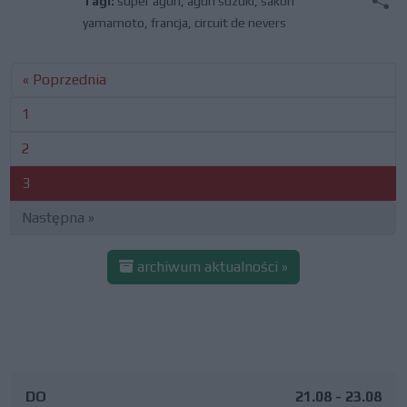
Tagi:
super aguri
,
aguri suzuki
,
sakon
yamamoto
,
francja
,
circuit de nevers
« Poprzednia
1
2
3
Następna »
archiwum aktualności »
DO
21.08 - 23.08