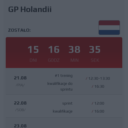
GP Holandii
ZOSTAŁO:
15
16
38
34
DNI
GODZ
MIN
SEK
#1 trening
21.08
/
12:30-13:30
kwalifikacje do
/PIĄ/
/
16:30
sprintu
22.08
sprint
/
12:00
/SOB/
kwalifikacje
/
16:00
23.08