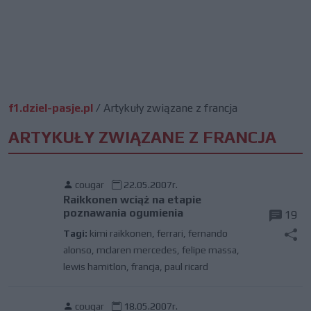
f1.dziel-pasje.pl
/
Artykuły związane z francja
ARTYKUŁY ZWIĄZANE Z FRANCJA
cougar
22.05.2007r.
Raikkonen wciąż na etapie
poznawania ogumienia
19
Tagi:
kimi raikkonen
,
ferrari
,
fernando
alonso
,
mclaren mercedes
,
felipe massa
,
lewis hamitlon
,
francja
,
paul ricard
cougar
18.05.2007r.