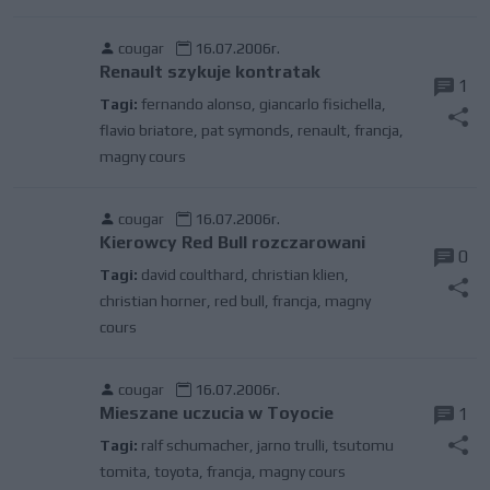
cougar
16.07.2006r.
Renault szykuje kontratak
1
Tagi:
fernando alonso
,
giancarlo fisichella
,
flavio briatore
,
pat symonds
,
renault
,
francja
,
magny cours
cougar
16.07.2006r.
Kierowcy Red Bull rozczarowani
0
Tagi:
david coulthard
,
christian klien
,
christian horner
,
red bull
,
francja
,
magny
cours
cougar
16.07.2006r.
Mieszane uczucia w Toyocie
1
Tagi:
ralf schumacher
,
jarno trulli
,
tsutomu
tomita
,
toyota
,
francja
,
magny cours