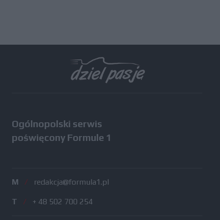
Ogólnopolski serwis
poświęcony Formule 1
M
/
redakcja@formula1.pl
T
/
+ 48 502 700 254