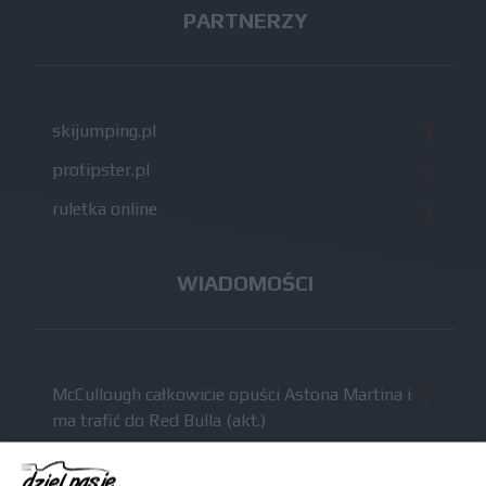
PARTNERZY
skijumping.pl
protipster.pl
ruletka online
WIADOMOŚCI
McCullough całkowicie opuści Astona Martina i
ma trafić do Red Bulla (akt.)
Dochód F1 spadł o 61 procent względem
zeszłego sezonu