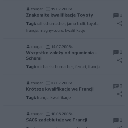
cougar
15.07.2006r.
Znakomite kwalifikacje Toyoty
0
Tagi:
ralf schumacher
,
jarno trulli
,
toyota
,
francja
,
magny-cours
,
kwalifikacje
cougar
14.07.2006r.
0
Wszystko zależy od ogumienia -
Schumi
Tagi:
michael schumacher
,
ferrari
,
francja
cougar
07.07.2006r.
0
Krótsze kwalifikacje we Francji
Tagi:
francja
,
kwalifikacje
cougar
18.06.2006r.
SA06 zadebiutuje we Francji
0