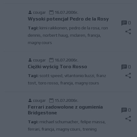
cougar
16.07.2006r.
Wysoki potencjał Pedro de la Rosy
0
Tagi:
kimi raikkonen
,
pedro de la rosa
,
ron
dennis
,
norbert haug
,
mclaren
,
francja
,
magny cours
cougar
16.07.2006r.
Ciężki wyścig Toro Rosso
0
Tagi:
scott speed
,
vitantonio liuzzi
,
franz
tost
,
toro rosso
,
francja
,
magny cours
cougar
15.07.2006r.
Ferrari zadowolone z ogumienia
0
Bridgestone
Tagi:
michael schumacher
,
felipe massa
,
ferrari
,
francja
,
magny cours
,
trening