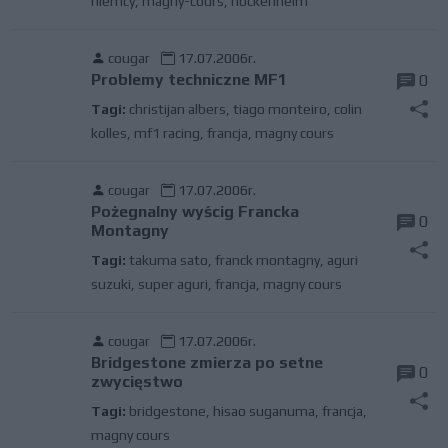
niemcy
,
magny-cours
,
hockenheim
cougar
17.07.2006r.
Problemy techniczne MF1
0
Tagi:
christijan albers
,
tiago monteiro
,
colin
kolles
,
mf1 racing
,
francja
,
magny cours
cougar
17.07.2006r.
Pożegnalny wyścig Francka
0
Montagny
Tagi:
takuma sato
,
franck montagny
,
aguri
suzuki
,
super aguri
,
francja
,
magny cours
cougar
17.07.2006r.
Bridgestone zmierza po setne
0
zwycięstwo
Tagi:
bridgestone
,
hisao suganuma
,
francja
,
magny cours