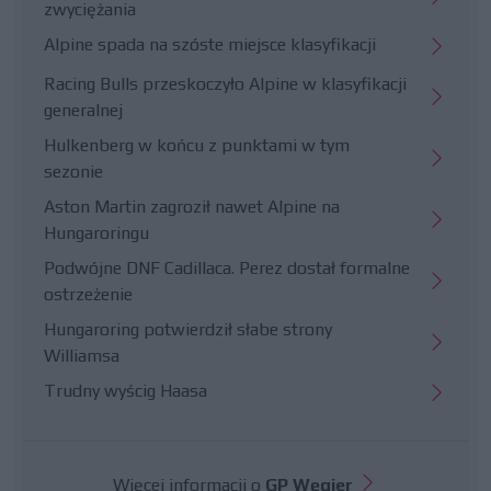
zwyciężania
Alpine spada na szóste miejsce klasyfikacji
Racing Bulls przeskoczyło Alpine w klasyfikacji
generalnej
Hulkenberg w końcu z punktami w tym
sezonie
Aston Martin zagroził nawet Alpine na
Hungaroringu
Podwójne DNF Cadillaca. Perez dostał formalne
ostrzeżenie
Hungaroring potwierdził słabe strony
Williamsa
Trudny wyścig Haasa
Więcej informacji o
GP Węgier