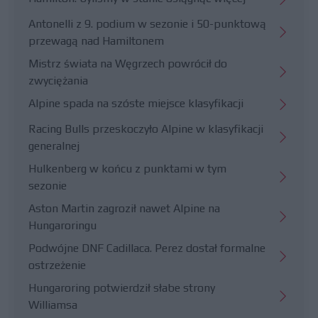
Antonelli z 9. podium w sezonie i 50-punktową
przewagą nad Hamiltonem
Mistrz świata na Węgrzech powrócił do
zwyciężania
Alpine spada na szóste miejsce klasyfikacji
Racing Bulls przeskoczyło Alpine w klasyfikacji
generalnej
Hulkenberg w końcu z punktami w tym
sezonie
Aston Martin zagroził nawet Alpine na
Hungaroringu
Podwójne DNF Cadillaca. Perez dostał formalne
ostrzeżenie
Hungaroring potwierdził słabe strony
Williamsa