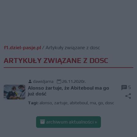
f1.dziel-pasje.pl
/
Artykuły związane z dosc
ARTYKUŁY ZWIĄZANE Z DOSC
dawidjama
26.11.2020r.
5
Alonso żartuje, że Abiteboul ma go
już dość
Tagi:
alonso
,
zartuje
,
abiteboul
,
ma
,
go
,
dosc
archiwum aktualności »