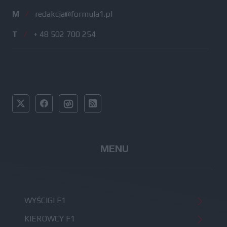
M
/
redakcja@formula1.pl
T
/
+ 48 502 700 254
MENU
WYŚCIGI F1
KIEROWCY F1