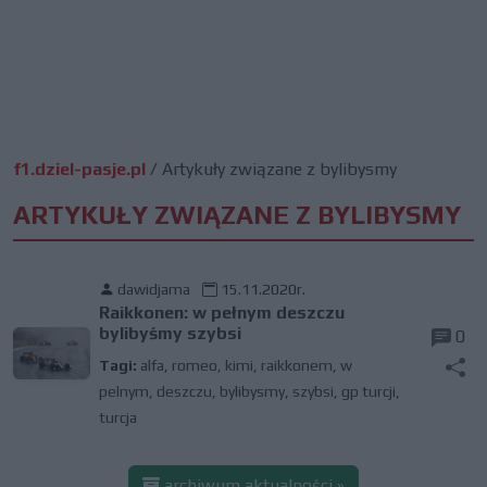
f1.dziel-pasje.pl
/
Artykuły związane z bylibysmy
ARTYKUŁY ZWIĄZANE Z BYLIBYSMY
dawidjama
15.11.2020r.
Raikkonen: w pełnym deszczu
bylibyśmy szybsi
0
Tagi:
alfa
,
romeo
,
kimi
,
raikkonem
,
w
pelnym
,
deszczu
,
bylibysmy
,
szybsi
,
gp turcji
,
turcja
archiwum aktualności »