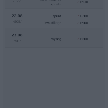
/PIĄ/
/
16:30
sprintu
22.08
sprint
/
12:00
/SOB/
kwalifikacje
/
16:00
23.08
wyścig
/
15:00
/NIE/