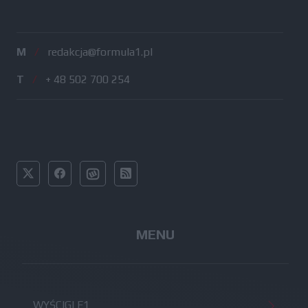
M
/
redakcja@formula1.pl
T
/
+ 48 502 700 254
MENU
WYŚCIGI F1