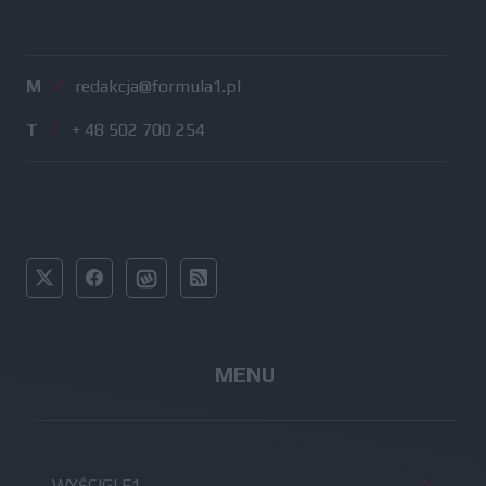
M
/
redakcja@formula1.pl
T
/
+ 48 502 700 254
MENU
WYŚCIGI F1