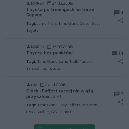
M@ReK
21.03.2008r.
Toyota po treningach na torze
4
Sepang
Tagi:
Jarno Trulli
,
Timo Glock
,
Dieter Gass
,
Toyota
M@ReK
16.03.2008r.
Toyota bez punktów
14
Tagi:
Timo Glock
,
Jarno Trulli
,
Tadashi
Yamashina
,
Toyota
olla
24.11.2006r.
Glock i Paffett raczej nie wiążą
0
przyszłości z F1
Tagi:
Timo Glock
,
Gary Paffett
,
McLaren
,
BMW Sauber
,
GP2
,
iSport