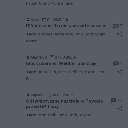
Haugh; Grand Prix Bahrajnu
Kayo
01.02.2011r.
D'Ambrosio: To niesamowite uczucie
7
Tagi:
Jerome D'Ambrosio; Timo Glock; Virgin
Racing
Mac1602
07.09.2008r.
Glock ukarany, Webber punktuje
9
Tagi:
Timo Glock
,
Mark Webber
,
Toyota
,
Red
Bull
M@ReK
05.05.2008r.
10
Optymistyczne nastroje w Toyocie
przed GP Turcji
Tagi:
Jarno Trulli
,
Timo Glock
,
Toyota