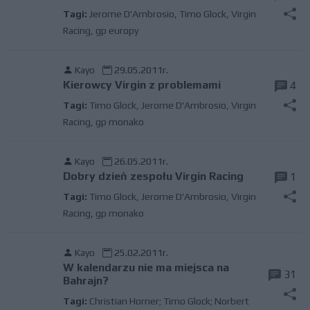
Tagi:
Jerome D'Ambrosio
,
Timo Glock
,
Virgin
Racing
,
gp europy
Kayo
29.05.2011r.
Kierowcy Virgin z problemami
4
Tagi:
Timo Glock
,
Jerome D'Ambrosio
,
Virgin
Racing
,
gp monako
Kayo
26.05.2011r.
Dobry dzień zespołu Virgin Racing
1
Tagi:
Timo Glock
,
Jerome D'Ambrosio
,
Virgin
Racing
,
gp monako
Kayo
25.02.2011r.
W kalendarzu nie ma miejsca na
31
Bahrajn?
Tagi:
Christian Horner; Timo Glock; Norbert