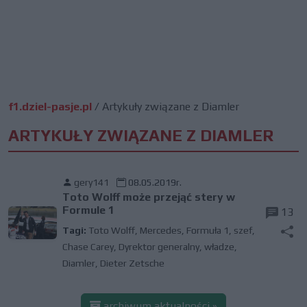
f1.dziel-pasje.pl
/
Artykuły związane z Diamler
ARTYKUŁY ZWIĄZANE Z DIAMLER
gery141
08.05.2019r.
Toto Wolff może przejąć stery w
Formule 1
13
Tagi:
Toto Wolff
,
Mercedes
,
Formuła 1
,
szef
,
Chase Carey
,
Dyrektor generalny
,
władze
,
Diamler
,
Dieter Zetsche
archiwum aktualności »