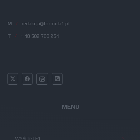
M
/
redakcja@formula1.pl
T
/
+ 48 502 700 254
MENU
WYŚCIGI F1