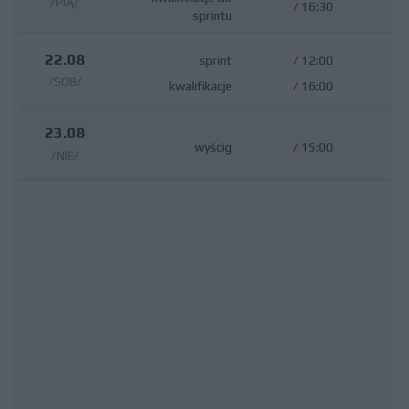
/PIĄ/
/
16:30
sprintu
22.08
sprint
/
12:00
/SOB/
kwalifikacje
/
16:00
23.08
wyścig
/
15:00
/NIE/