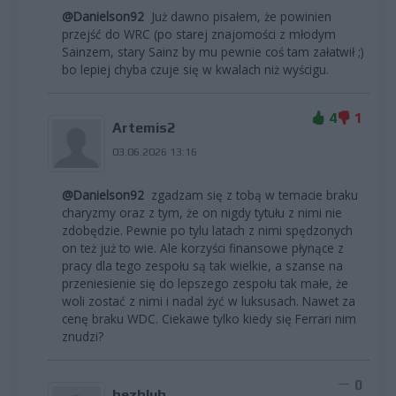
@Danielson92
Już dawno pisałem, że powinien
przejść do WRC (po starej znajomości z młodym
Sainzem, stary Sainz by mu pewnie coś tam załatwił ;)
bo lepiej chyba czuje się w kwalach niż wyścigu.
4
1
Artemis2
03.06.2026 13:16
@Danielson92
zgadzam się z tobą w temacie braku
charyzmy oraz z tym, że on nigdy tytułu z nimi nie
zdobędzie. Pewnie po tylu latach z nimi spędzonych
on też już to wie. Ale korzyści finansowe płynące z
pracy dla tego zespołu są tak wielkie, a szanse na
przeniesienie się do lepszego zespołu tak małe, że
woli zostać z nimi i nadal żyć w luksusach. Nawet za
cenę braku WDC. Ciekawe tylko kiedy się Ferrari nim
znudzi?
0
bezblub