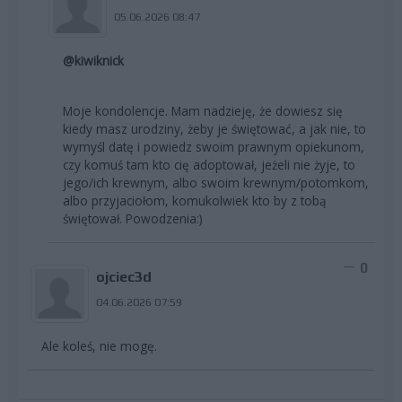
05.06.2026 08:47
@kiwiknick
Moje kondolencje. Mam nadzieję, że dowiesz się
kiedy masz urodziny, żeby je świętować, a jak nie, to
wymyśl datę i powiedz swoim prawnym opiekunom,
czy komuś tam kto cię adoptował, jeżeli nie żyje, to
jego/ich krewnym, albo swoim krewnym/potomkom,
albo przyjaciołom, komukolwiek kto by z tobą
świętował. Powodzenia:)
0
ojciec3d
04.06.2026 07:59
Ale koleś, nie mogę.