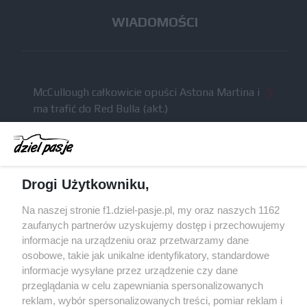
WIADOMOŚCI
McCullough całkowicie opuści Astona Martina i
ma trafić do Red Bulla (akt.)
Dochód F1 spadł o 61 procent względem
zeszłego sezonu
Obecne silniki muszą polegać na uczących się
Drogi Użytkowniku,
algorytmach?
Honda uświadomiła sobie skalę problemów z
Na naszej stronie f1.dziel-pasje.pl, my oraz naszych 1162
silnikiem dopiero w styczniu
zaufanych partnerów uzyskujemy dostęp i przechowujemy
informacje na urządzeniu oraz przetwarzamy dane
Audi planuje wprowadzić jeszcze cztery duże
osobowe, takie jak unikalne identyfikatory, standardowe
pakiety poprawek w 2026 roku
informacje wysyłane przez urządzenie czy dane
przeglądania w celu zapewniania spersonalizowanych
reklam, wybór spersonalizowanych treści, pomiar reklam i