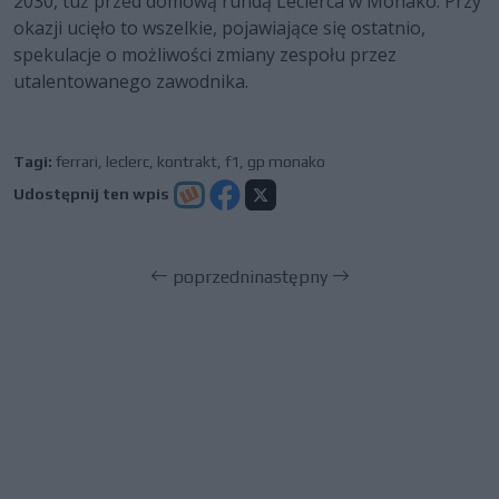
2030, tuż przed domową rundą Leclerca w Monako. Przy
okazji ucięło to wszelkie, pojawiające się ostatnio,
spekulacje o możliwości zmiany zespołu przez
utalentowanego zawodnika.
Tagi:
ferrari
,
leclerc
,
kontrakt
,
f1
,
gp monako
Udostępnij ten wpis
poprzedni
następny