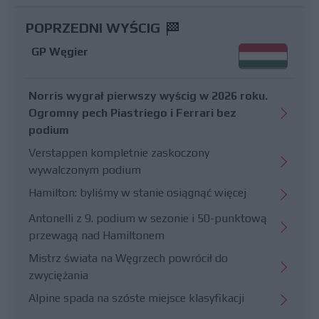
POPRZEDNI WYŚCIG
GP Węgier
Norris wygrał pierwszy wyścig w 2026 roku.
Ogromny pech Piastriego i Ferrari bez
podium
Verstappen kompletnie zaskoczony
wywalczonym podium
Hamilton: byliśmy w stanie osiągnąć więcej
Antonelli z 9. podium w sezonie i 50-punktową
przewagą nad Hamiltonem
Mistrz świata na Węgrzech powrócił do
zwyciężania
Alpine spada na szóste miejsce klasyfikacji