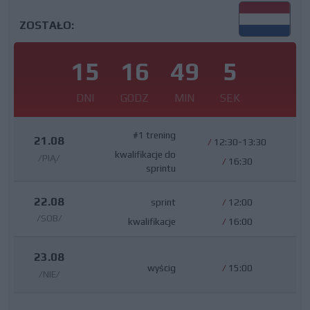
ZOSTAŁO:
15
16
49
4
DNI
GODZ
MIN
SEK
#1 trening
21.08
/
12:30-13:30
kwalifikacje do
/PIĄ/
/
16:30
sprintu
22.08
sprint
/
12:00
/SOB/
kwalifikacje
/
16:00
23.08
wyścig
/
15:00
/NIE/