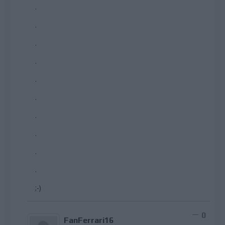
.
.
.
.
.
.
.
.
.
.
;-)
0
FanFerrari16