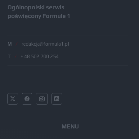
Ogólnopolski serwis
poświęcony Formule 1
M
/
redakcja@formula1.pl
T
/
+ 48 502 700 254
MENU