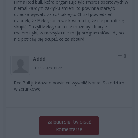
Firma Red bull, która organizuje tyle imprez sportowych w
niemal każdym zakątku zmieni, to powinna starego
dziadka wywalić za coś takiego. Chciał powiedzieć
dziadek, że Meksykanin we krwi ma to, że nie potrafi się
skupić :D czyli Meksykanin nie może był dobry z
matematyki, w meksyku nie mają programistów itd., bo
nie potrafią się skupić. co za absurd
0
Addd
10.09.2023 14:26
Red Bull już dawno powinien wywalić Marko. Szkodzi im
wizerunkowo
zaloguj się, by pisać
komentarze