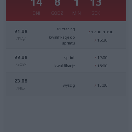
14
8
1
12
DNI
GODZ
MIN
SEK
#1 trening
21.08
/
12:30-13:30
kwalifikacje do
/PIĄ/
/
16:30
sprintu
22.08
sprint
/
12:00
/SOB/
kwalifikacje
/
16:00
23.08
wyścig
/
15:00
/NIE/