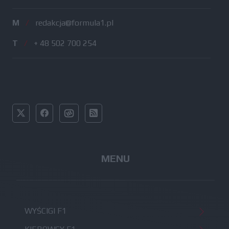
M
/
redakcja@formula1.pl
T
/
+ 48 502 700 254
MENU
WYŚCIGI F1