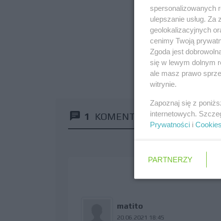
spersonalizowanych re
ulepszanie usług. Za
geolokalizacyjnych or
cenimy Twoją prywatno
Zgoda jest dobrowoln
się w lewym dolnym r
ale masz prawo sprzec
witrynie.
Zapoznaj się z poniż
internetowych. Szcze
1
KOMENTARZ
Prywatności
i
Cookie
PARTNERZY
matito
20.06.2021 18:45