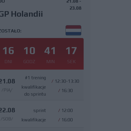
DO
21.08 -
23.08
GP Holandii
ZOSTAŁO:
16
10
41
16
DNI
GODZ
MIN
SEK
#1 trening
21.08
/
12:30-13:30
kwalifikacje
/PIĄ/
/
16:30
do sprintu
22.08
sprint
/
12:00
/SOB/
kwalifikacje
/
16:00