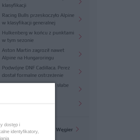
klasyfikacji
Racing Bulls przeskoczyło Alpine
w klasyfikacji generalnej
Hulkenberg w końcu z punktami
w tym sezonie
Aston Martin zagroził nawet
Alpine na Hungaroringu
Podwójne DNF Cadillaca. Perez
dostał formalne ostrzeżenie
Hungaroring potwierdził słabe
strony Williamsa
Trudny wyścig Haasa
y dostęp i
Więcej informacji o
GP Węgier
lne identyfikatory,
iania