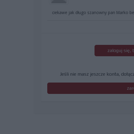
ciekawe jak długo szanowny pan Marko bed
zaloguj się,
Jeśli nie masz jeszcze konta, dołą
zar