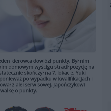
jeden kierowca dowiózł punkty. Był nim
woim domowym wyścigu stracił pozycję na
tatecznie skończył na 7. lokacie. Yuki
ponieważ po wypadku w kwalifikacjach i
wał z alei serwisowej. Japończykowi
 walkę o punkty.