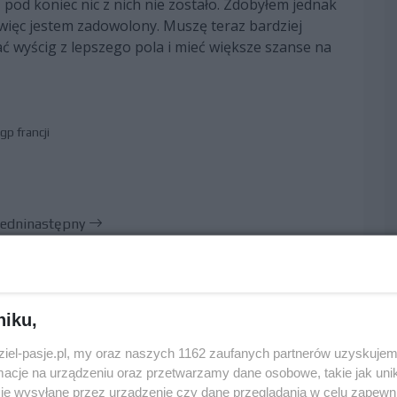
pod koniec nic z nich nie zostało. Zdobyłem jednak
 więc jestem zadowolony. Muszę teraz bardziej
ć wyścig z lepszego pola i mieć większe szanse na
gp francji
edni
następny
niku,
dziel-pasje.pl, my oraz naszych 1162 zaufanych partnerów uzyskujem
cje na urządzeniu oraz przetwarzamy dane osobowe, takie jak unika
je wysyłane przez urządzenie czy dane przeglądania w celu zapewn