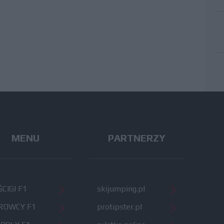
MENU
PARTNERZY
CIGI F1
skijumping.pl
ROWCY F1
protipster.pl