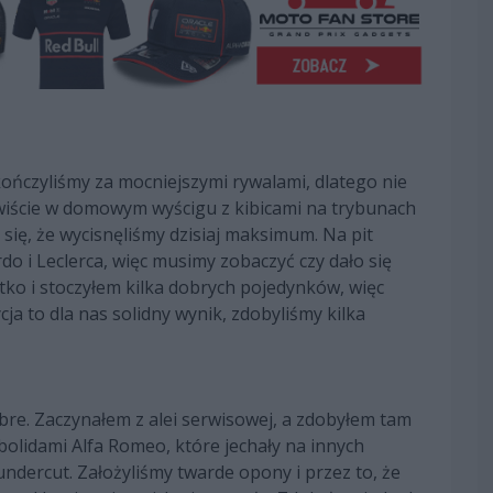
kończyliśmy za mocniejszymi rywalami, dlatego nie
wiście w domowym wyścigu z kibicami na trybunach
 się, że wycisnęliśmy dzisiaj maksimum. Na pit
ardo i Leclerca, więc musimy zobaczyć czy dało się
ystko i stoczyłem kilka dobrych pojedynków, więc
ja to dla nas solidny wynik, zdobyliśmy kilka
re. Zaczynałem z alei serwisowej, a zdobyłem tam
bolidami Alfa Romeo, które jechały na innych
dercut. Założyliśmy twarde opony i przez to, że