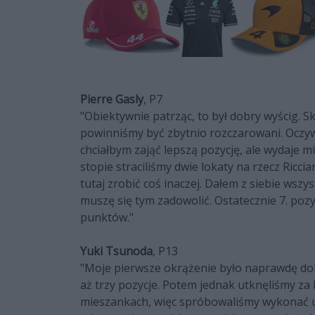
Pierre Gasly
, P7
"Obiektywnie patrząc, to był dobry wyścig. S
powinniśmy być zbytnio rozczarowani. Oczy
chciałbym zająć lepszą pozycję, ale wydaje mi
stopie straciliśmy dwie lokaty na rzecz Ricci
tutaj zrobić coś inaczej. Dałem z siebie wsz
muszę się tym zadowolić. Ostatecznie 7. pozyc
punktów."
Yuki Tsunoda
, P13
"Moje pierwsze okrążenie było naprawdę dob
aż trzy pozycje. Potem jednak utknęliśmy za 
mieszankach, więc spróbowaliśmy wykonać un