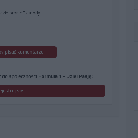
zie bronic Tsunody...
 by pisać komentarze
cz do społeczności
Formula 1 - Dziel Pasję!
ejestruj się