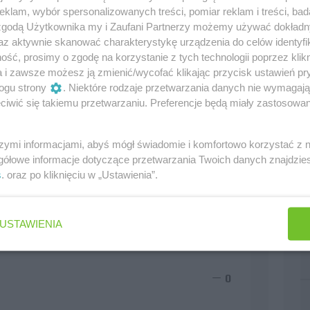
klam, wybór spersonalizowanych treści, pomiar reklam i treści, bad
 zgodą Użytkownika my i Zaufani Partnerzy możemy używać dokład
az aktywnie skanować charakterystykę urządzenia do celów identyfi
ść, prosimy o zgodę na korzystanie z tych technologii poprzez klikn
a i zawsze możesz ją zmienić/wycofać klikając przycisk ustawień pr
ogu strony
. Niektóre rodzaje przetwarzania danych nie wymagaj
iwić się takiemu przetwarzaniu. Preferencje będą miały zastosowania
szymi informacjami, abyś mógł świadomie i komfortowo korzystać z
gółowe informacje dotyczące przetwarzania Twoich danych znajdzi
s
. oraz po kliknięciu w „Ustawienia”.
USTAWIENIA
0