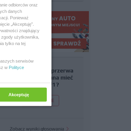
anie odbiorców oraz
nych danych
kacji. Ponieważ
ięcie „Akceptuję”.
ywatności znajdujący
ą zgody użytkownika,
 tylko na tej
 naszych serwisów
esz w
Polityce
Czy uważasz, że przerwa
wakacyjna powinna mieć
miejsce w F1?
Akceptuję
TAK
NIE
Zobacz wyniki głosowania