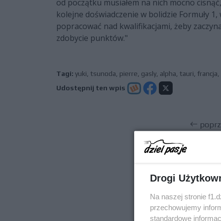
od początku musiałem na nich mocno cisnąć, 
kolejne doświadczenie w bolidzie Formuły 1,
popracować nad kwalifikacjami, żeby zaczyna
zdobycie punktów."
Tagi:
yuki
,
tsunoda
,
pierre
,
gasly
,
alpha
,
tauri
,
francja
,
Udostępnij ten wpis
poprz
Drogi Użytkow
Na naszej stronie f1.
przechowujemy informa
standardowe informac