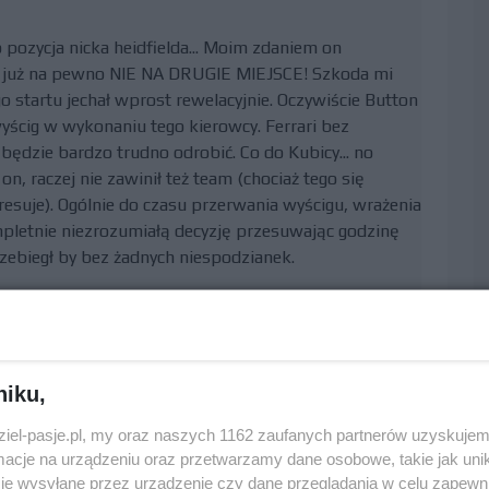
o pozycja nicka heidfielda... Moim zdaniem on
 a już na pewno NIE NA DRUGIE MIEJSCE! Szkoda mi
 startu jechał wprost rewelacyjnie. Oczywiście Button
yścig w wykonaniu tego kierowcy. Ferrari bez
 będzie bardzo trudno odrobić. Co do Kubicy... no
on, raczej nie zawinił też team (chociaż tego się
resuje). Ogólnie do czasu przerwania wyścigu, wrażenia
mpletnie niezrozumiałą decyzję przesuwając godzinę
zebiegł by bez żadnych niespodzianek.
iach
0
niku,
dziel-pasje.pl, my oraz naszych 1162 zaufanych partnerów uzyskujem
cje na urządzeniu oraz przetwarzamy dane osobowe, takie jak unika
 nie przerwali bardzo się podobał. W trakcie wyścigu
je wysyłane przez urządzenie czy dane przeglądania w celu zapewn