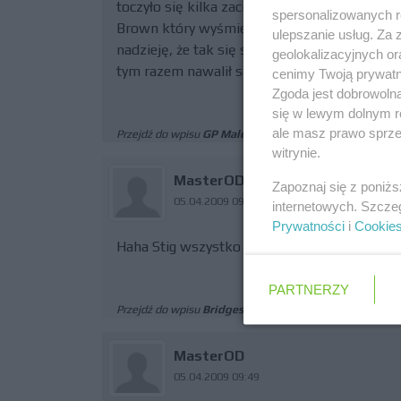
toczyło się kilka zaciętych i bardzo ciekawyc
spersonalizowanych re
Brown który wyśmienicie dobrał opony, i cał
ulepszanie usług. Za
nadzieję, że tak się stanie) to wyścig zalicz
geolokalizacyjnych or
tym razem nawalił samochód. Eh,.,,
cenimy Twoją prywatno
Zgoda jest dobrowoln
się w lewym dolnym r
ale masz prawo sprzec
Przejdź do wpisu
GP Malezji przerwane po 32 okrażen
witrynie.
MasterOD
Zapoznaj się z poniż
05.04.2009 09:50
internetowych. Szcze
Prywatności
i
Cookie
Haha Stig wszystko testuje... i jest zajebisty :
PARTNERZY
Przejdź do wpisu
Bridgestone po kwalifikacjach do GP
MasterOD
05.04.2009 09:49