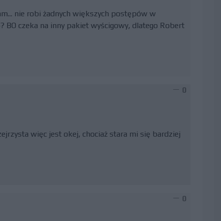
m... nie robi żadnych większych postępów w
? BO czeka na inny pakiet wyścigowy, dlatego Robert
0
jrzysta więc jest okej, chociaż stara mi się bardziej
0