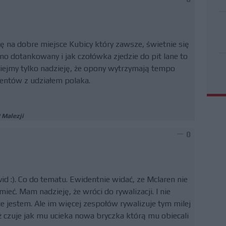
czę na dobre miejsce Kubicy który zawsze, świetnie się
cno dotankowany i jak czołówka zjedzie do pit lane to
iejmy tylko nadzieję, że opony wytrzymają tempo
ydentów z udziałem polaka.
 Malezji
0
 :). Co do tematu. Ewidentnie widać, ze Mclaren nie
ieć. Mam nadzieję, że wróci do rywalizacji. I nie
ie jestem. Ale im więcej zespołów rywalizuje tym milej
uż czuje jak mu ucieka nowa bryczka którą mu obiecali