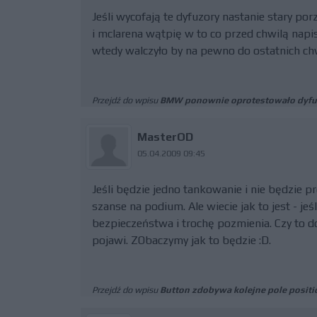
Jeśli wycofają te dyfuzory nastanie stary por
i mclarena wątpię w to co przed chwilą napi
wtedy walczyło by na pewno do ostatnich chw
Przejdź do wpisu
BMW ponownie oprotestowało dyfu
MasterOD
05.04.2009 09:45
Jeśli będzie jedno tankowanie i nie będzi
szanse na podium. Ale wiecie jak to jest - je
bezpieczeństwa i trochę pozmienia. Czy to d
pojawi. ZObaczymy jak to będzie :D.
Przejdź do wpisu
Button zdobywa kolejne pole positi