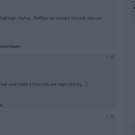
ś takiego chyba... Button na swojej stronie ma coś
ojekt kasku
0
ie spierdala z formuły jak najszybciej... ;(
0
0