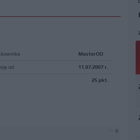
tkownika
MasterOD
asję od
11.07.2007 r.
25 pkt.
0