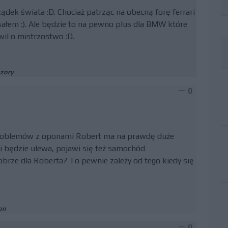
ządek świata :D. Chociaż patrząc na obecną forę ferrari
sałem :). Ale będzie to na pewno plus dla BMW które
il o mistrzostwo :D.
zory
0
e problemów z oponami Robert ma na prawdę duże
śli będzie ulewa, pojawi się też samochód
obrze dla Roberta? To pewnie zależy od tego kiedy się
on
0