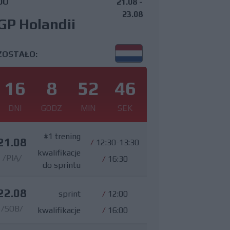
DO
21.08 -
23.08
GP Holandii
ZOSTAŁO:
16
8
52
45
DNI
GODZ
MIN
SEK
#1 trening
21.08
/
12:30-13:30
kwalifikacje
/PIĄ/
/
16:30
do sprintu
22.08
sprint
/
12:00
/SOB/
kwalifikacje
/
16:00