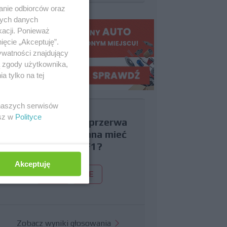
anie odbiorców oraz
nych danych
kacji. Ponieważ
ięcie „Akceptuję”.
ywatności znajdujący
ą zgody użytkownika,
 tylko na tej
 naszych serwisów
esz w
Polityce
Czy uważasz, że przerwa
wakacyjna powinna mieć
miejsce w F1?
Akceptuję
TAK
NIE
Zobacz wyniki głosowania