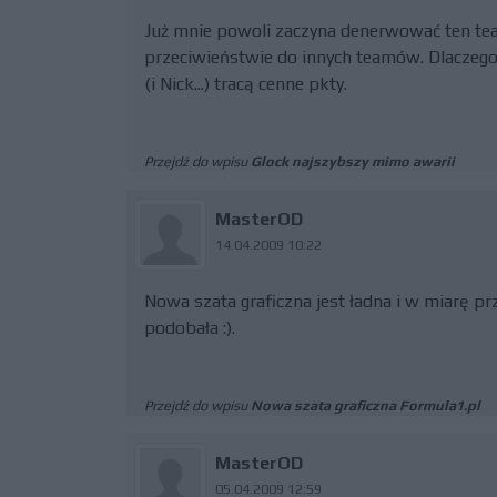
Już mnie powoli zaczyna denerwować ten tea
przeciwieństwie do innych teamów. Dlaczego
(i Nick...) tracą cenne pkty.
Przejdź do wpisu
Glock najszybszy mimo awarii
MasterOD
14.04.2009 10:22
Nowa szata graficzna jest ładna i w miarę prze
podobała :).
Przejdź do wpisu
Nowa szata graficzna Formula1.pl
MasterOD
05.04.2009 12:59