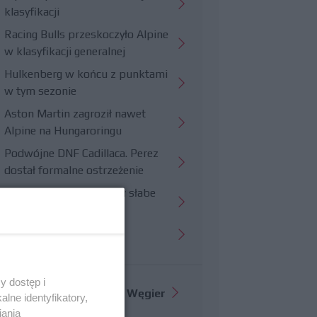
klasyfikacji
Racing Bulls przeskoczyło Alpine
w klasyfikacji generalnej
Hulkenberg w końcu z punktami
w tym sezonie
Aston Martin zagroził nawet
Alpine na Hungaroringu
Podwójne DNF Cadillaca. Perez
dostał formalne ostrzeżenie
Hungaroring potwierdził słabe
strony Williamsa
Trudny wyścig Haasa
y dostęp i
Więcej informacji o
GP Węgier
lne identyfikatory,
iania