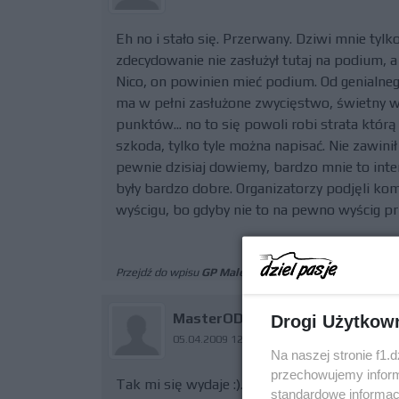
Eh no i stało się. Przerwany. Dziwi mnie tylk
zdecydowanie nie zasłużył tutaj na podium,
Nico, on powinien mieć podium. Od genialnego
ma w pełni zasłużone zwycięstwo, świetny w
punktów... no to się powoli robi strata którą
szkoda, tylko tyle można napisać. Nie zawinił 
pewnie dzisiaj dowiemy, bardzo mnie to inte
były bardzo dobre. Organizatorzy podjęli ko
wyścigu, bo gdyby nie to na pewno wyścig pr
Przejdź do wpisu
GP Malezji przerwane po 32 okrażen
MasterOD
Drogi Użytkow
05.04.2009 12:31
Na naszej stronie f1.
przechowujemy informa
Tak mi się wydaje :). A mi wyścig, do póki go
standardowe informac