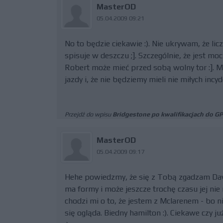
MasterOD
05.04.2009 09:21
No to będzie ciekawie :). Nie ukrywam, że li
spisuje w deszczu ;]. Szczególnie, że jest mo
Robert może mieć przed sobą wolny tor :]. M
jazdy i, że nie będziemy mieli nie miłych inc
Przejdź do wpisu
Bridgestone po kwalifikacjach do GP
MasterOD
05.04.2009 09:17
Hehe powiedzmy, że się z Tobą zgadzam David
ma formy i może jeszcze trochę czasu jej nie m
chodzi mi o to, że jestem z Mclarenem - bo n
się ogląda. Biedny hamilton :). Ciekawe czy j