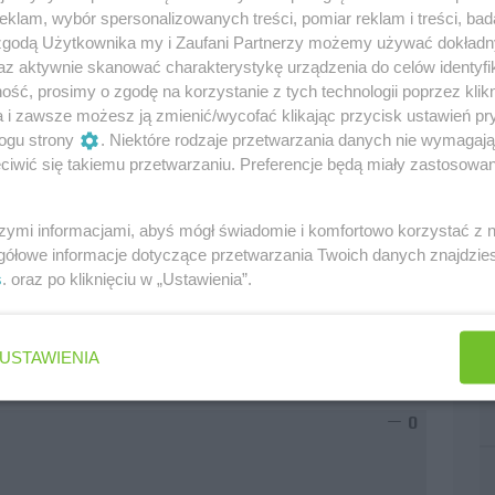
h walk o różne pozycje. Bardzo ładnie spisał się Ros
klam, wybór spersonalizowanych treści, pomiar reklam i treści, bad
ą strategię do wyścigu. Jeśli wznowią wyścig (a mam
 zgodą Użytkownika my i Zaufani Partnerzy możemy używać dokład
ę do udanych :D... mimo, że Kubica znowu miał pecha,
az aktywnie skanować charakterystykę urządzenia do celów identyfi
ść, prosimy o zgodę na korzystanie z tych technologii poprzez klikn
a i zawsze możesz ją zmienić/wycofać klikając przycisk ustawień pr
ogu strony
. Niektóre rodzaje przetwarzania danych nie wymagaj
iwić się takiemu przetwarzaniu. Preferencje będą miały zastosowania
iach
0
szymi informacjami, abyś mógł świadomie i komfortowo korzystać z
gółowe informacje dotyczące przetwarzania Twoich danych znajdzi
s
. oraz po kliknięciu w „Ustawienia”.
D.
USTAWIENIA
 Malezji
0