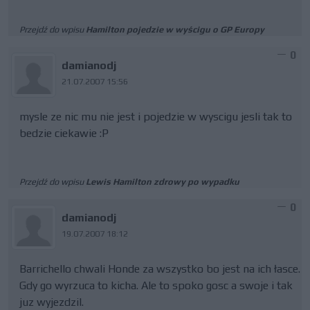
Przejdź do wpisu
Hamilton pojedzie w wyścigu o GP Europy
0
damianodj
21.07.2007 15:56
mysle ze nic mu nie jest i pojedzie w wyscigu jesli tak to
bedzie ciekawie :P
Przejdź do wpisu
Lewis Hamilton zdrowy po wypadku
0
damianodj
19.07.2007 18:12
Barrichello chwali Honde za wszystko bo jest na ich łasce.
Gdy go wyrzuca to kicha. Ale to spoko gosc a swoje i tak
juz wyjezdzil.