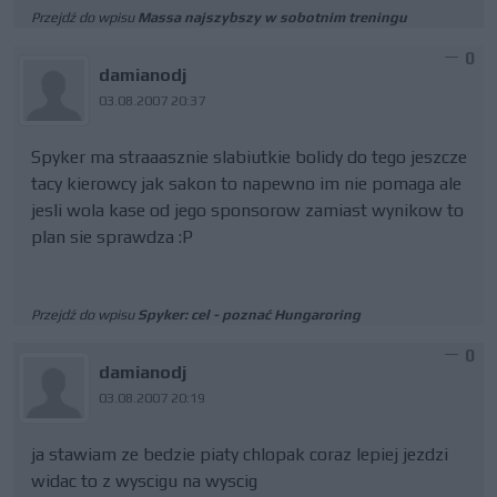
Przejdź do wpisu
Massa najszybszy w sobotnim treningu
0
damianodj
03.08.2007 20:37
Spyker ma straaasznie slabiutkie bolidy do tego jeszcze
tacy kierowcy jak sakon to napewno im nie pomaga ale
jesli wola kase od jego sponsorow zamiast wynikow to
plan sie sprawdza :P
Przejdź do wpisu
Spyker: cel - poznać Hungaroring
0
damianodj
03.08.2007 20:19
ja stawiam ze bedzie piaty chlopak coraz lepiej jezdzi
widac to z wyscigu na wyscig