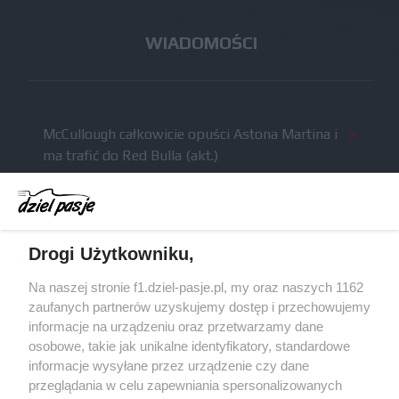
WIADOMOŚCI
McCullough całkowicie opuści Astona Martina i
ma trafić do Red Bulla (akt.)
Dochód F1 spadł o 61 procent względem
zeszłego sezonu
Obecne silniki muszą polegać na uczących się
Drogi Użytkowniku,
algorytmach?
Honda uświadomiła sobie skalę problemów z
Na naszej stronie f1.dziel-pasje.pl, my oraz naszych 1162
silnikiem dopiero w styczniu
zaufanych partnerów uzyskujemy dostęp i przechowujemy
informacje na urządzeniu oraz przetwarzamy dane
Audi planuje wprowadzić jeszcze cztery duże
osobowe, takie jak unikalne identyfikatory, standardowe
pakiety poprawek w 2026 roku
informacje wysyłane przez urządzenie czy dane
przeglądania w celu zapewniania spersonalizowanych