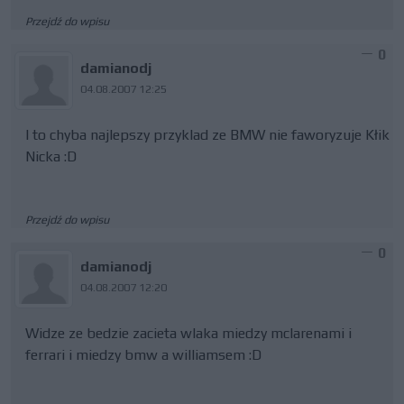
Przejdź do wpisu
0
damianodj
04.08.2007 12:25
I to chyba najlepszy przyklad ze BMW nie faworyzuje Kłik
Nicka :D
Przejdź do wpisu
0
damianodj
04.08.2007 12:20
Widze ze bedzie zacieta wlaka miedzy mclarenami i
ferrari i miedzy bmw a williamsem :D