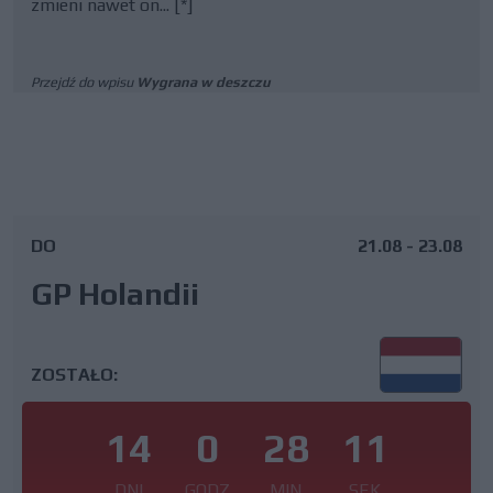
zmieni nawet on... [*]
Przejdź do wpisu
Wygrana w deszczu
DO
21.08 - 23.08
GP Holandii
ZOSTAŁO:
14
0
28
10
DNI
GODZ
MIN
SEK