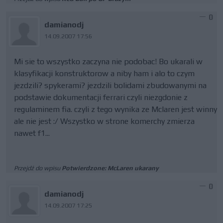
0
damianodj
14.09.2007 17:56
Mi sie to wszystko zaczyna nie podobac! Bo ukarali w
klasyfikacji konstruktorow a niby ham i alo to czym
jezdzili? spykerami? jezdzili bolidami zbudowanymi na
podstawie dokumentacji ferrari czyli niezgdonie z
regulaminem fia. czyli z tego wynika ze Mclaren jest winny
ale nie jest :/ Wszystko w strone komerchy zmierza
nawet f1...
Przejdź do wpisu
Potwierdzone: McLaren ukarany
0
damianodj
14.09.2007 17:25