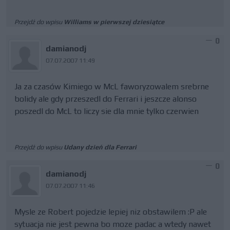
Przejdź do wpisu
Williams w pierwszej dziesiątce
0
damianodj
07.07.2007 11:49
Ja za czasów Kimiego w McL faworyzowalem srebrne
bolidy ale gdy przeszedl do Ferrari i jeszcze alonso
poszedl do McL to liczy sie dla mnie tylko czerwien
Przejdź do wpisu
Udany dzień dla Ferrari
0
damianodj
07.07.2007 11:46
Mysle ze Robert pojedzie lepiej niz obstawilem :P ale
sytuacja nie jest pewna bo moze padac a wtedy nawet