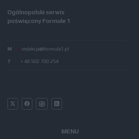
Ogólnopolski serwis
poświęcony Formule 1
M
/
redakcja@formula1.pl
T
/
+ 48 502 700 254
MENU