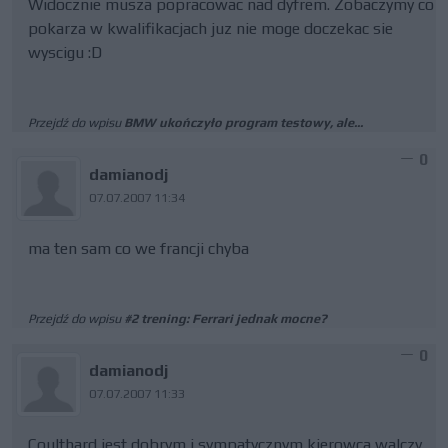
Widocznie musza popracowac nad dyfrem. Zobaczymy co
pokarza w kwalifikacjach juz nie moge doczekac sie
wyscigu :D
Przejdź do wpisu
BMW ukończyło program testowy, ale...
0
damianodj
07.07.2007 11:34
ma ten sam co we francji chyba
Przejdź do wpisu
#2 trening: Ferrari jednak mocne?
0
damianodj
07.07.2007 11:33
Coulthard jest dobrym i sympatycznym kierowca walczy