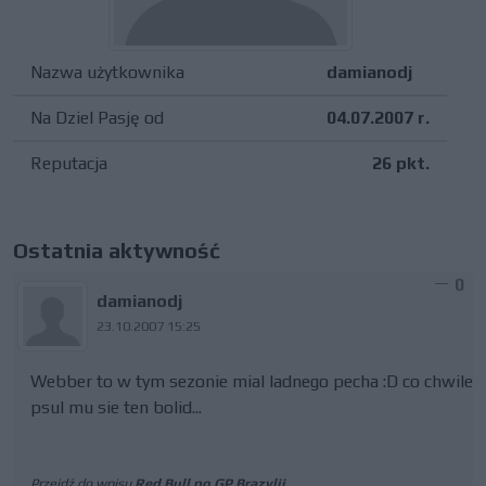
Nazwa użytkownika
damianodj
Na Dziel Pasję od
04.07.2007 r.
Reputacja
26 pkt.
Ostatnia aktywność
0
damianodj
23.10.2007 15:25
Webber to w tym sezonie mial ladnego pecha :D co chwile
psul mu sie ten bolid...
Przejdź do wpisu
Red Bull po GP Brazylii