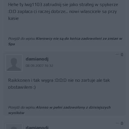
Hehe ty lwg1103 zatrudnij sie jako strateg w spykerze
:D:D zaplaca ci raczej dobrze... nowi wlascicele sa przy
kasie
Przejdź do wpisu
Kierowcy nie są do końca zadowoleni ze zmian w
Spa
0
damianodj
08.09.2007 16:32
Raikkonen i tak wygra :D:D:D nie no zartuje ale tak
obstawilem :)
Przejdź do wpisu
Alonso w pełni zadowolony z dzisiejszych
wyników
0
damianodj