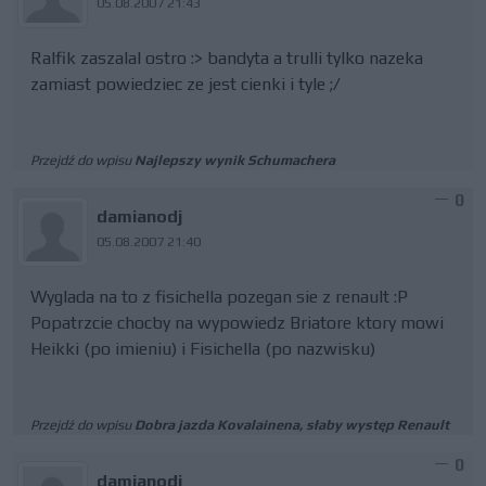
05.08.2007 21:43
Ralfik zaszalal ostro :> bandyta a trulli tylko nazeka
zamiast powiedziec ze jest cienki i tyle ;/
Przejdź do wpisu
Najlepszy wynik Schumachera
0
damianodj
05.08.2007 21:40
Wyglada na to z fisichella pozegan sie z renault :P
Popatrzcie chocby na wypowiedz Briatore ktory mowi
Heikki (po imieniu) i Fisichella (po nazwisku)
Przejdź do wpisu
Dobra jazda Kovalainena, słaby występ Renault
0
damianodj