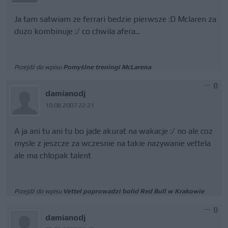
Ja tam satwiam ze ferrari bedzie pierwsze :D Mclaren za
duzo kombinuje :/ co chwila afera...
Przejdź do wpisu
Pomyślne treningi McLarena
0
damianodj
10.08.2007 22:21
A ja ani tu ani tu bo jade akurat na wakacje :/ no ale coz
mysle z jeszcze za wczesnie na takie nazywanie vettela
ale ma chlopak talent
Przejdź do wpisu
Vettel poprowadzi bolid Red Bull w Krakowie
0
damianodj