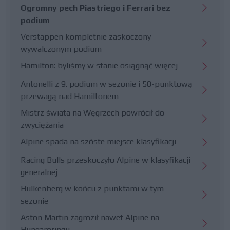
Ogromny pech Piastriego i Ferrari bez
podium
Verstappen kompletnie zaskoczony
wywalczonym podium
Hamilton: byliśmy w stanie osiągnąć więcej
Antonelli z 9. podium w sezonie i 50-punktową
przewagą nad Hamiltonem
Mistrz świata na Węgrzech powrócił do
zwyciężania
Alpine spada na szóste miejsce klasyfikacji
Racing Bulls przeskoczyło Alpine w klasyfikacji
generalnej
Hulkenberg w końcu z punktami w tym
sezonie
Aston Martin zagroził nawet Alpine na
Hungaroringu