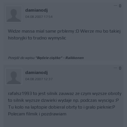
0
damianodj
04.08.2007 17:54
Widze massa mial same prblemy :D Wierze mu bo takiej
historyjki to trudno wymyslic
Przejdź do wpisu
"Będzie ciężko" - Raikkonen
0
damianodj
04.08.2007 12:37
rafalsz1993 to jest silnik zauwaz ze czym wyzsze obroty
to silnik wyzsze dzwieki wydaje np. podczas wyscigu :P
Tu kolo na laptopie dobieral obrty to i gralo pieknie:P
Polecam filmik i pozdrawiam