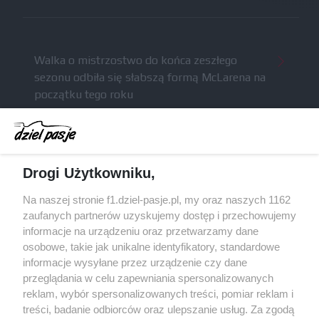
Walka o mistrzostwo do końca zeszłego
sezonu odbiła się słabszą formą McLarena na
początku tego roku
McCullough całkowicie opuści Astona Martina i
ma trafić do Red Bulla (akt.)
Dochód F1 spadł o 61 procent względem
Drogi Użytkowniku,
zeszłego sezonu
Obecne silniki muszą polegać na uczących się
Na naszej stronie f1.dziel-pasje.pl, my oraz naszych 1162
algorytmach?
zaufanych partnerów uzyskujemy dostęp i przechowujemy
informacje na urządzeniu oraz przetwarzamy dane
Honda uświadomiła sobie skalę problemów z
osobowe, takie jak unikalne identyfikatory, standardowe
silnikiem dopiero w styczniu
informacje wysyłane przez urządzenie czy dane
przeglądania w celu zapewniania spersonalizowanych
reklam, wybór spersonalizowanych treści, pomiar reklam i
treści, badanie odbiorców oraz ulepszanie usług. Za zgodą
© 2004 - 2026 GPmedia
Polityka prywatności