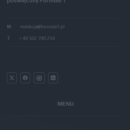
poświęcony Formule 1
M
/
redakcja@formula1.pl
T
/
+ 48 502 700 254
MENU