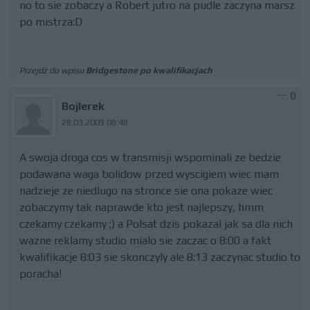
no to sie zobaczy a Robert jutro na pudle zaczyna marsz
po mistrza:D
Przejdź do wpisu
Bridgestone po kwalifikacjach
0
Bojlerek
28.03.2009 08:48
A swoja droga cos w transmisji wspominali ze bedzie
podawana waga bolidow przed wyscigiem wiec mam
nadzieje ze niedlugo na stronce sie ona pokaze wiec
zobaczymy tak naprawde kto jest najlepszy, hmm
czekamy czekamy ;) a Polsat dzis pokazal jak sa dla nich
wazne reklamy studio mialo sie zaczac o 8:00 a fakt
kwalifikacje 8:03 sie skonczyly ale 8:13 zaczynac studio to
poracha!