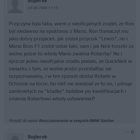
Bojlerek
03.08.2008 17:19
Przyczyna byla taka, wiem z nieoficjalnych zrodel, ze Ron
byl niedawno na spoktaniu z Mario, Ron tlumaczyl mu
jako dobry przyjaciel.. jak zrobil przycisk "Lewis", no i
Mario Bros F1 zrobil sobie taki, sam i jak Nick troszki za
wolno jedzie to wtedy Mario zwalnia Roberta;/ No i
ejszcze jedno nieoifcjalne zrodlo podalo, ze QuickNick w
zwiazku z tym, ze wolno jezdzi przestalbyc sie
rozpoznawalny, i w ten sposob dostal Robete w
Ochronie na torze, bo nikt nie wiedzial ze to on, i pilnuje
zamknietych na "kludke" bolidow po kwalifikacjach i
zmienia Robertowi wtedy ustawienia:P
Przejdź do wpisu
Rozczarowanie w zespole BMW Sauber
0
Bojlerek