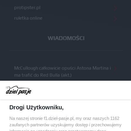
protipster.pl
ruletka online
WIADOMOŚCI
McCullough całkowicie opuści Astona Martina i
ma trafić do Red Bulla (akt.)
Dochód F1 spadł o 61 procent względem
zeszłego sezonu
Obecne silniki muszą polegać na uczących się
Drogi Użytkowniku,
algorytmach?
Honda uświadomiła sobie skalę problemów z
Na naszej stronie f1.dziel-pasje.pl, my oraz naszych 1162
silnikiem dopiero w styczniu
zaufanych partnerów uzyskujemy dostęp i przechowujemy