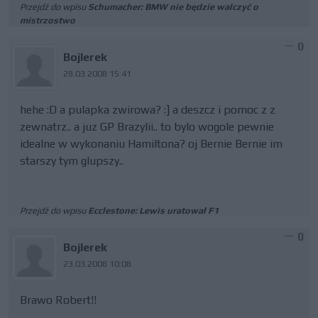
Przejdź do wpisu
Schumacher: BMW nie będzie walczyć o
mistrzostwo
0
Bojlerek
28.03.2008 15:41
hehe :D a pulapka zwirowa? :] a deszcz i pomoc z z
zewnatrz.. a juz GP Brazylii.. to bylo wogole pewnie
idealne w wykonaniu Hamiltona? oj Bernie Bernie im
starszy tym glupszy..
Przejdź do wpisu
Ecclestone: Lewis uratował F1
0
Bojlerek
23.03.2008 10:08
Brawo Robert!!