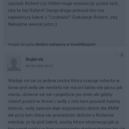
sposob Robert czy Vettel moga wyskoczyc przed nich,
oby to byl Robert! Swoja droga pokazal kto ma
najwiekszy talent z "czolowki" Gratulacje Robert, oby
Nakaijma uwazal jutro ;)
Przejdź do wpisu
Button najlepszy w kwalifikacjach
0
Bojlerek
08.09.2008 02:07
Wydaje mi sie ze jedyna osoba ktora szanuje roberta w
bmw jest willy ale niestety nie ma on takiej sily glosu jak
mario.. dziwcie sie sie i pojedzcie po mnie ale gdyby
robert jezdzil w ferrari i willy z nim tam poszedl byloby
dobrze.. willy zawsze daje wypowiedzi dobre dla BMW
ale przy tym stara sie powiedziec dobrze o Robercie
wiedzac ze to jest talent, osoby ktore obserwuja jak ja
ten sport widza w tym wypowiedzi dyplomatyczne bo jak