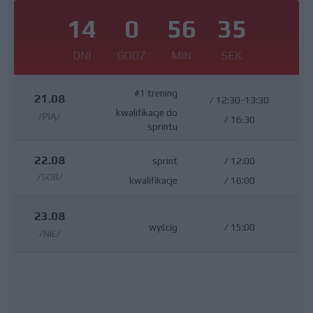
14
0
56
35
DNI
GODZ
MIN
SEK
#1 trening
21.08
/
12:30-13:30
kwalifikacje do
/PIĄ/
/
16:30
sprintu
22.08
sprint
/
12:00
/SOB/
kwalifikacje
/
16:00
23.08
wyścig
/
15:00
/NIE/