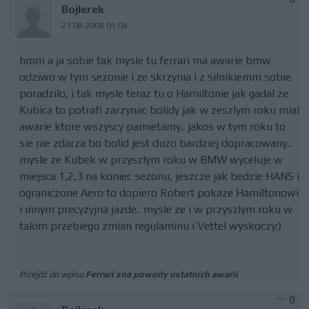
Bojlerek
27.08.2008 01:08
hmm a ja sobie tak mysle tu ferrari ma awarie bmw
odziwo w tym sezonie i ze skrzynia i z silnikiemm sobie
poradzilo, i tak mysle teraz tu o Hamiltonie jak gadal ze
Kubica to potrafi zarzynac bolidy jak w zeszlym roku mial
awarie ktore wszyscy pamietamy.. jakos w tym roku to
sie nie zdarza bo bolid jest duzo bardziej dopracowany..
mysle ze Kubek w przyszlym roku w BMW wyceluje w
miejsca 1,2,3 na koniec sezonu, jeszcze jak bedzie HANS i
ograniczone Aero to dopiero Robert pokaze Hamiltonowi
i innym precyzyjna jazde.. mysle ze i w przyszlym roku w
takim przebiegu zmian regulaminu i Vettel wyskoczy;)
Przejdź do wpisu
Ferrari zna powody ostatnich awarii
0