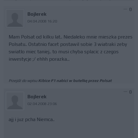
0
Bojlerek
04.04.2008 16:20
Mam Polsat od kilku lat.. Niedaleko mnie mieszka prezes
Polsatu.. Ostatnio facet postawil sobie 3 wiatraki zeby
swiatlo miec taniej.. to musi chyba splacic z czegos
inwestycje ;/ ehhh porazka...
Przejdź do wpisu
Kibice F1 nabici w butelkę przez Polsat
0
Bojlerek
02.04.2008 23:06
ajj i juz pcha Niemca..