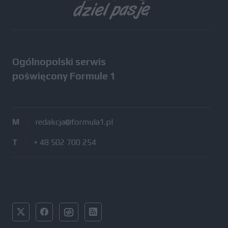
Ogólnopolski serwis
poświęcony Formule 1
M
/
redakcja@formula1.pl
T
/
+ 48 502 700 254