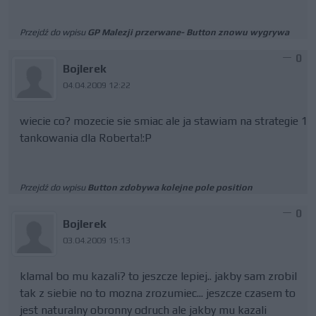
Przejdź do wpisu
GP Malezji przerwane- Button znowu wygrywa
0
Bojlerek
04.04.2009 12:22
wiecie co? mozecie sie smiac ale ja stawiam na strategie 1
tankowania dla Roberta!:P
Przejdź do wpisu
Button zdobywa kolejne pole position
0
Bojlerek
03.04.2009 15:13
klamal bo mu kazali? to jeszcze lepiej.. jakby sam zrobil
tak z siebie no to mozna zrozumiec... jeszcze czasem to
jest naturalny obronny odruch ale jakby mu kazali