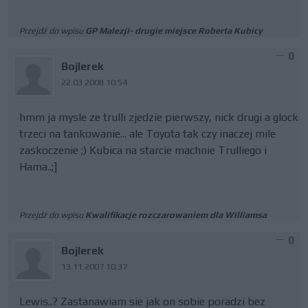
Przejdź do wpisu
GP Malezji- drugie miejsce Roberta Kubicy
0
Bojlerek
22.03.2008 10:54
hmm ja mysle ze trulli zjedzie pierwszy, nick drugi a glock
trzeci na tankowanie... ale Toyota tak czy inaczej mile
zaskoczenie ;) Kubica na starcie machnie Trulliego i
Hama..;]
Przejdź do wpisu
Kwalifikacje rozczarowaniem dla Williamsa
0
Bojlerek
13.11.2007 10:37
Lewis..? Zastanawiam sie jak on sobie poradzi bez