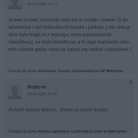
06.04.2008 16:57
brawo brawo zostrzylo nam sie w srodku stawki :D do
whiliamsa i red bulla doszla toyota i pieknie ;) ale relacja
dzis byla tragicza z wyscigu, malo pokazywania
klasyfikacji, za duzo hamiltona, a to jego machanie reka..
ehh szkoda gadac mysli ze kazdy my bedzie ustepowal :/
Przejdź do wpisu
Kierowcy Toyoty zadowoleni po GP Bahrajnu
0
Bojlerek
05.04.2008 15:08
Robert bedzie dobrze, 3mam za ciebie kciuki!
Przejdź do wpisu
Kubica spokojny o jutrzejszy start w Bahrajnie