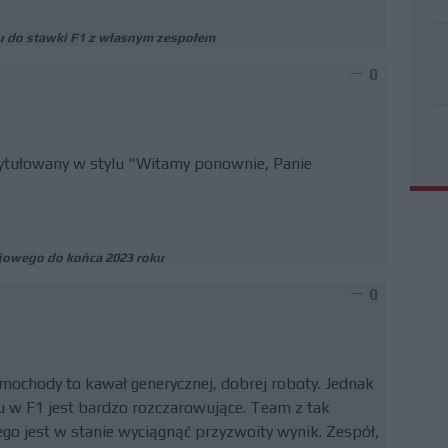
iu do stawki F1 z własnym zespołem
0
atytułowany w stylu "Witamy ponownie, Panie
ojowego do końca 2023 roku
0
mochody to kawał generycznej, dobrej roboty. Jednak
u w F1 jest bardzo rozczarowujące. Team z tak
go jest w stanie wyciągnąć przyzwoity wynik. Zespół,