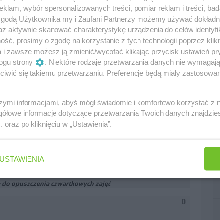
du. Jestem bardzo ciekawy na ile lepsze umiejętności
klam, wybór spersonalizowanych treści, pomiar reklam i treści, bad
walczyć o podium - czy zjadłaby go presja, czy jednak
 zgodą Użytkownika my i Zaufani Partnerzy możemy używać dokład
ierowcy, który jak dotąd to trochę NPC wykazujący
az aktywnie skanować charakterystykę urządzenia do celów identyfi
ść, prosimy o zgodę na korzystanie z tych technologii poprzez klikn
 w obecnej stawce jedynymi bez jakiegokolwiek
a i zawsze możesz ją zmienić/wycofać klikając przycisk ustawień pr
ogu strony
. Niektóre rodzaje przetwarzania danych nie wymagaj
iwić się takiemu przetwarzaniu. Preferencje będą miały zastosowania
oby być nieco szybszych od Pereza
szymi informacjami, abyś mógł świadomie i komfortowo korzystać z
0
gółowe informacje dotyczące przetwarzania Twoich danych znajdzi
s
. oraz po kliknięciu w „Ustawienia”.
ści na kateringu w RBR.
USTAWIENIA
 do opuszczenia czwartkowych zajęć
0