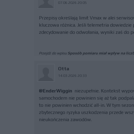
07.06.2026 20:05
Przepisy określają limit Vmax w alei serwiso
kluczowa różnica. Jeśli telemetria dowiedzi
zdecydowanie do odwołania, wyniki zaś do p
Przejdź do wpisu
Sposób pomiaru miał wpływ na liczb
Otta
14.03.2026 20:33
@EnderWiggin
niezupełnie. Kontekst wypowi
samochodem nie powinien się aż tak podpalać
to nie powinien wchodzić all-in. W tym sezon
zbytecznego ryzyka uszkodzenia przede wszys
nieukończenia zawodów.