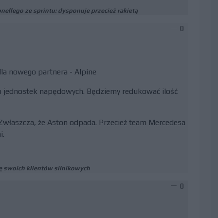
ellego ze sprintu: dysponuje przecież rakietą
0
la nowego partnera - Alpine
o jednostek napędowych. Będziemy redukować ilość
 Zwłaszcza, że Aston odpada. Przecież team Mercedesa
i.
ę swoich klientów silnikowych
0