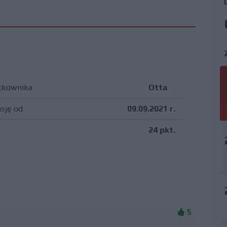
tkownika
Otta
asję od
09.09.2021 r.
24 pkt.
5