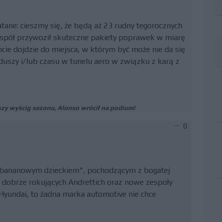
tane: cieszmy się, że będą aż 23 rudny tegorocznych
zespół przywoził skuteczne pakiety poprawek w miarę
e dojdzie do miejsca, w którym być może nie da się
nduszy i/lub czasu w tunelu aero w związku z karą z
zy wyścig sezonu, Alonso wrócił na podium!
0
ył "bananowym dzieckiem", pochodzącym z bogatej
dobrze rokujących Andrettich oraz nowe zespoły
 Hyundai, to żadna marka automotive nie chce