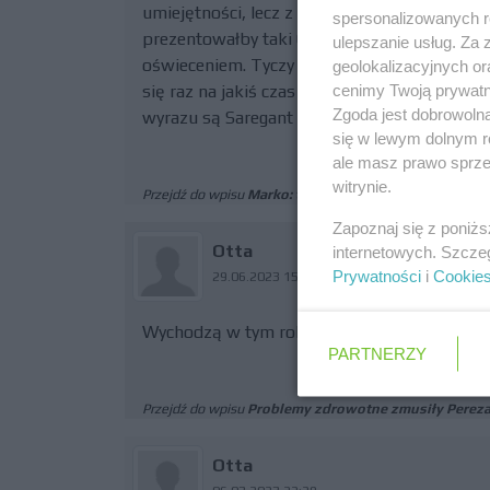
umiejętności, lecz z poniżej przeciętnej boli
spersonalizowanych re
prezentowałby taki Ocon w bolidzie mogącym 
ulepszanie usług. Za
oświeceniem. Tyczy się to w sumie każdego k
geolokalizacyjnych or
cenimy Twoją prywatno
się raz na jakiś czas dobrym manewrem. IMO
Zgoda jest dobrowoln
wyrazu są Saregant oraz Zhou.
się w lewym dolnym r
ale masz prawo sprzec
witrynie.
Przejdź do wpisu
Marko: tylko dwóch kierowców mogł
Zapoznaj się z poniż
Otta
internetowych. Szcze
Prywatności
i
Cookie
29.06.2023 15:19
Wychodzą w tym roku poczynione oszczędno
PARTNERZY
Przejdź do wpisu
Problemy zdrowotne zmusiły Pereza
Otta