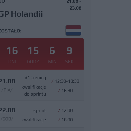
DO
21.08 -
23.08
GP Holandii
ZOSTAŁO:
16
15
6
8
DNI
GODZ
MIN
SEK
#1 trening
21.08
/
12:30-13:30
kwalifikacje
/PIĄ/
/
16:30
do sprintu
22.08
sprint
/
12:00
/SOB/
kwalifikacje
/
16:00