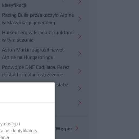
klasyfikacji
Racing Bulls przeskoczyło Alpine
w klasyfikacji generalnej
Hulkenberg w końcu z punktami
w tym sezonie
Aston Martin zagroził nawet
Alpine na Hungaroringu
Podwójne DNF Cadillaca. Perez
dostał formalne ostrzeżenie
Hungaroring potwierdził słabe
strony Williamsa
Trudny wyścig Haasa
y dostęp i
Więcej informacji o
GP Węgier
lne identyfikatory,
iania