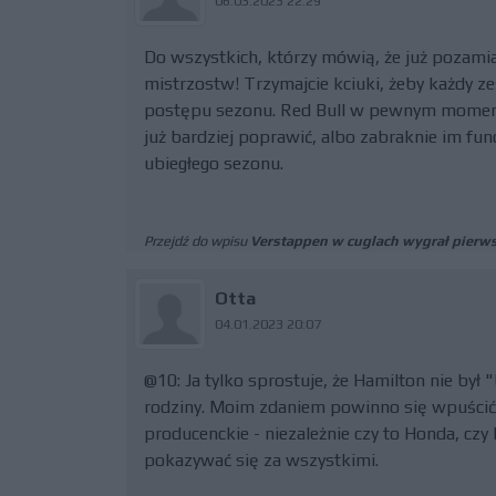
06.03.2023 22:29
Do wszystkich, którzy mówią, że już pozamia
mistrzostw! Trzymajcie kciuki, żeby każdy 
postępu sezonu. Red Bull w pewnym momenci
już bardziej poprawić, albo zabraknie im fu
ubiegłego sezonu.
Przejdź do wpisu
Verstappen w cuglach wygrał pierws
Otta
04.01.2023 20:07
@10: Ja tylko sprostuje, że Hamilton nie b
rodziny. Moim zdaniem powinno się wpuścić 
producenckie - niezależnie czy to Honda, czy
pokazywać się za wszystkimi.