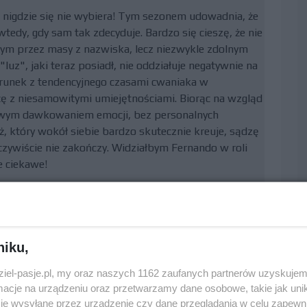
a nigdzie się nie wybiera! Tym sezonem udowadnia, że
edy, gdy sam tak zdecyduje. Bardzo się cieszę, że nie
ym przez masy z nazwiska, lecz niezwykle zdolnym
uz", jaki teraz posiadł, nie oddziałuje negatywnie na
zerunek z tendencyjnego czasami cwaniaka w
ę z niesamowitymi umiejętnościami. Biorąc na wzgląd
iwym dawkowaniem emocji, bez personalnych
ż, który wokół siebie bardzo skutecznie kreuje, sądzę
czywiście nie zakończy. Widziałbym Fernando w roli
e ciekawe!
zczarowanie w karierze w F1
0
niku,
dziel-pasje.pl, my oraz naszych 1162 zaufanych partnerów uzyskujem
cje na urządzeniu oraz przetwarzamy dane osobowe, takie jak unika
 wspomnieć o różnicy wynikającej nie z braku
je wysyłane przez urządzenie czy dane przeglądania w celu zapewn