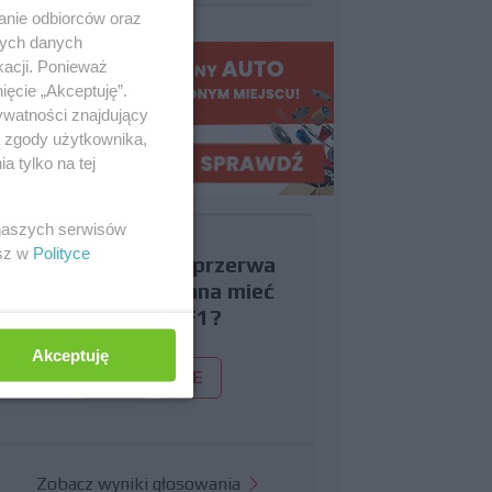
anie odbiorców oraz
nych danych
kacji. Ponieważ
ięcie „Akceptuję”.
ywatności znajdujący
ą zgody użytkownika,
 tylko na tej
 naszych serwisów
esz w
Polityce
Czy uważasz, że przerwa
wakacyjna powinna mieć
miejsce w F1?
Akceptuję
TAK
NIE
Zobacz wyniki głosowania