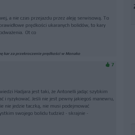
wej, a nie czas przejazdu przez aleję serwisową. To
e prawidłowe prędkości ukaranych bolidów, to kary
odważenia. Ot co
ę kar za przekroczenie prędkości w Monako
7
edzi Hadjara jest taki, że Antonelli jadąc szybkim
 i ryzykować. Jeśli nie jest pewny jakiegoś manewru,
ie nie jedzie taczką, nie musi podejmować
tkim swojego bolidu tudzież - skrajnie -