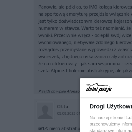
Panowie, ale póki co, to IMO kolega kierowc
na sportową emeryturę przejdzie wyłącznie wt
jest tylko doświadczonym kierowcą kojarzon
numerem w stawce. Warto też nadmienić, że "l
wyniki. Przeciwnie wręcz - ocieplił swój wi
wychillowanego, niebywale zdolnego kierowc
rozsądne, przemyślane wypowiedzi z właśc
wycieczek, zbędnego oskarżania i cały antura
że na roli kierowcy - jak sam wspomina - rze
szefa Alpine. Cholernie abstrakcyjne, ale jakż
Przejdź do wpisu
Alonso wyjawił swoje największe ro
Drogi Użytkow
Otta
05.08.2023 01:25
Na naszej stronie f1.
przechowujemy informa
@12: nieco abstrahując, ale jednak chciałbym
standardowe informac