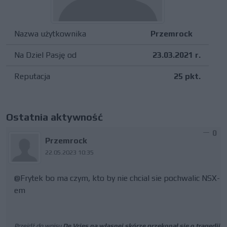
Nazwa użytkownika
Przemrock
Na Dziel Pasję od
23.03.2021 r.
Reputacja
25 pkt.
Ostatnia aktywność
0
Przemrock
22.05.2023 10:35
@Frytek bo ma czym, kto by nie chcial sie pochwalic NSX-
em
Przejdź do wpisu
De Vries na własnej skórze przekonał się o tragedii