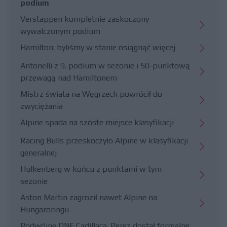
podium
Verstappen kompletnie zaskoczony
wywalczonym podium
Hamilton: byliśmy w stanie osiągnąć więcej
Antonelli z 9. podium w sezonie i 50-punktową
przewagą nad Hamiltonem
Mistrz świata na Węgrzech powrócił do
zwyciężania
Alpine spada na szóste miejsce klasyfikacji
Racing Bulls przeskoczyło Alpine w klasyfikacji
generalnej
Hulkenberg w końcu z punktami w tym
sezonie
Aston Martin zagroził nawet Alpine na
Hungaroringu
Podwójne DNF Cadillaca. Perez dostał formalne