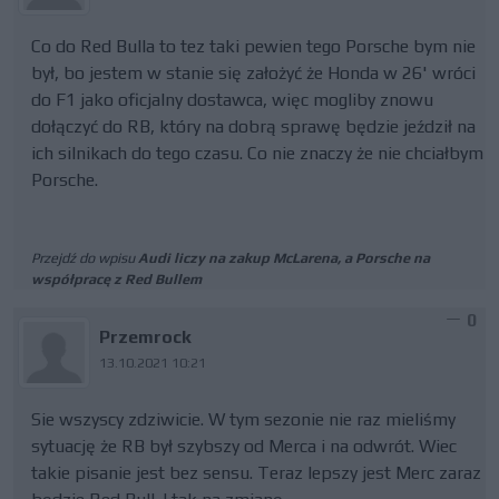
Co do Red Bulla to tez taki pewien tego Porsche bym nie
był, bo jestem w stanie się założyć że Honda w 26' wróci
do F1 jako oficjalny dostawca, więc mogliby znowu
dołączyć do RB, który na dobrą sprawę będzie jeździł na
ich silnikach do tego czasu. Co nie znaczy że nie chciałbym
Porsche.
Przejdź do wpisu
Audi liczy na zakup McLarena, a Porsche na
współpracę z Red Bullem
0
Przemrock
13.10.2021 10:21
Sie wszyscy zdziwicie. W tym sezonie nie raz mieliśmy
sytuację że RB był szybszy od Merca i na odwrót. Wiec
takie pisanie jest bez sensu. Teraz lepszy jest Merc zaraz