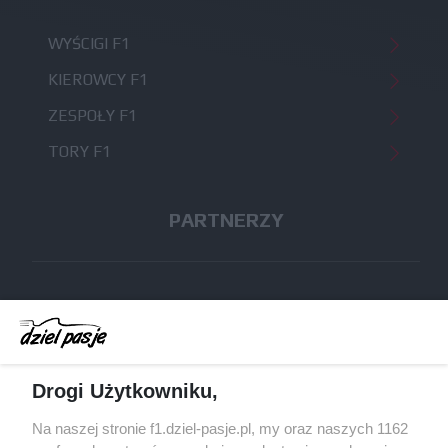
WYŚCIGI F1
KIEROWCY F1
ZESPOŁY F1
TORY F1
PARTNERZY
skijumping.pl
protipster.pl
Drogi Użytkowniku,
ruletka online
Na naszej stronie f1.dziel-pasje.pl, my oraz naszych 1162