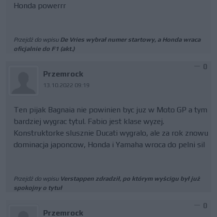
Honda powerrr
Przejdź do wpisu
De Vries wybrał numer startowy, a Honda wraca
oficjalnie do F1 (akt.)
0
Przemrock
13.10.2022 09:19
Ten pijak Bagnaia nie powinien byc juz w Moto GP a tym
bardziej wygrac tytul. Fabio jest klase wyzej.
Konstruktorke slusznie Ducati wygralo, ale za rok znowu
dominacja japoncow, Honda i Yamaha wroca do pelni sil
Przejdź do wpisu
Verstappen zdradził, po którym wyścigu był już
spokojny o tytuł
0
Przemrock