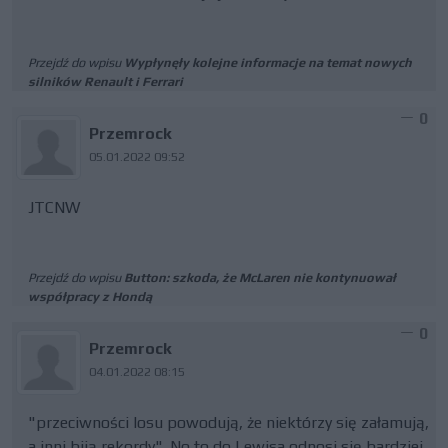
Przejdź do wpisu
Wypłynęły kolejne informacje na temat nowych
silników Renault i Ferrari
0
Przemrock
05.01.2022 09:52
JTCNW
Przejdź do wpisu
Button: szkoda, że McLaren nie kontynuował
współpracy z Hondą
0
Przemrock
04.01.2022 08:15
"przeciwności losu powodują, że niektórzy się załamują,
a inni biją rekordy". No to do Lewisa odnosi się bardziej