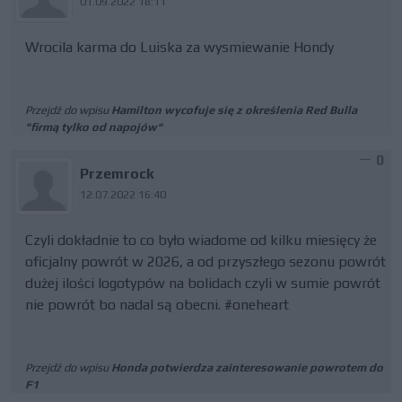
01.09.2022 18:11
Wrocila karma do Luiska za wysmiewanie Hondy
Przejdź do wpisu
Hamilton wycofuje się z określenia Red Bulla
"firmą tylko od napojów"
0
Przemrock
12.07.2022 16:40
Czyli dokładnie to co było wiadome od kilku miesięcy że
oficjalny powrót w 2026, a od przyszłego sezonu powrót
dużej ilości logotypów na bolidach czyli w sumie powrót
nie powrót bo nadal są obecni. #oneheart
Przejdź do wpisu
Honda potwierdza zainteresowanie powrotem do
F1