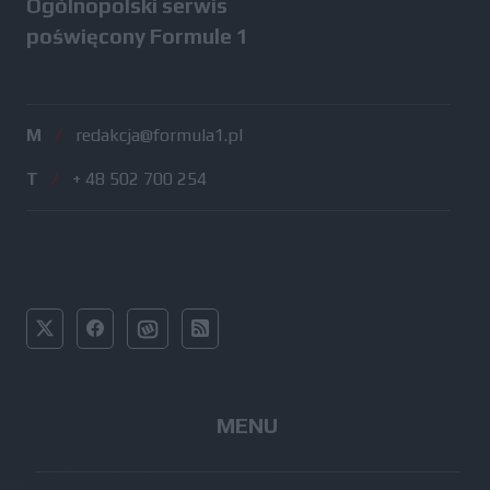
Ogólnopolski serwis
poświęcony Formule 1
M
/
redakcja@formula1.pl
T
/
+ 48 502 700 254
MENU