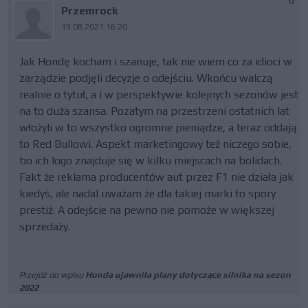
0
Przemrock
19.08.2021 16:20
Jak Hondę kocham i szanuje, tak nie wiem co za idioci w
zarządzie podjęli decyzje o odejściu. Wkońcu walczą
realnie o tytuł, a i w perspektywie kolejnych sezonów jest
na to duża szansa. Pozatym na przestrzeni ostatnich lat
włożyli w to wszystko ogromne pieniądze, a teraz oddają
to Red Bullowi. Aspekt marketingowy też niczego sobie,
bo ich logo znajduje się w kilku miejscach na bolidach.
Fakt że reklama producentów aut przez F1 nie działa jak
kiedyś, ale nadal uważam że dla takiej marki to spory
prestiż. A odejście na pewno nie pomoże w większej
sprzedaży.
Przejdź do wpisu
Honda ujawniła plany dotyczące silnika na sezon
2022