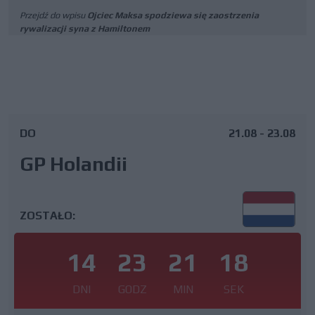
Przejdź do wpisu
Ojciec Maksa spodziewa się zaostrzenia
rywalizacji syna z Hamiltonem
DO
21.08 - 23.08
GP Holandii
ZOSTAŁO:
14
23
21
18
DNI
GODZ
MIN
SEK