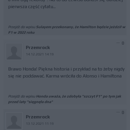
pierwsza część cytatu...
Przejdź do wpisu
Sulayem przekonany, że Hamilton będzie jeździł w
F1 w 2022 roku
0
Przemrock
14.12.2021 14:19
Brawo Honda! Piękna historia i przykład na to żeby nigdy
się nie poddawać. Karma wróciła do Alonso i Hamiltona
Przejdź do wpisu
Honda uważa, że zdobyła "szczyt F1" po tym jak
przed laty "sięgnęła dna"
0
Przemrock
13.12.2021 11:19