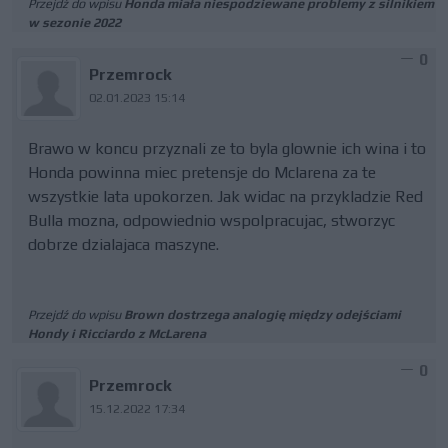
Przejdź do wpisu
Honda miała niespodziewane problemy z silnikiem
w sezonie 2022
0
Przemrock
02.01.2023 15:14
Brawo w koncu przyznali ze to byla glownie ich wina i to
Honda powinna miec pretensje do Mclarena za te
wszystkie lata upokorzen. Jak widac na przykladzie Red
Bulla mozna, odpowiednio wspolpracujac, stworzyc
dobrze dzialajaca maszyne.
Przejdź do wpisu
Brown dostrzega analogię między odejściami
Hondy i Ricciardo z McLarena
0
Przemrock
15.12.2022 17:34