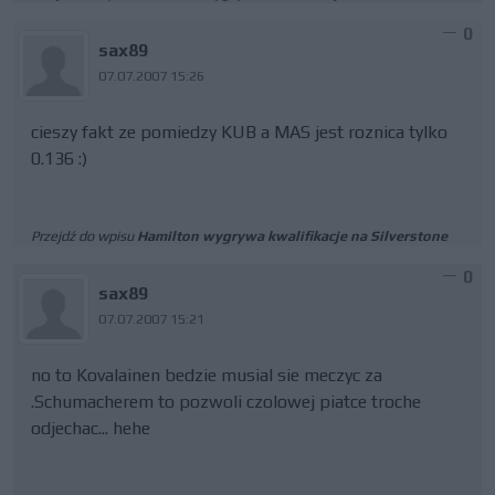
0
sax89
07.07.2007 15:26
cieszy fakt ze pomiedzy KUB a MAS jest roznica tylko
0.136 :)
Przejdź do wpisu
Hamilton wygrywa kwalifikacje na Silverstone
0
sax89
07.07.2007 15:21
no to Kovalainen bedzie musial sie meczyc za
.Schumacherem to pozwoli czolowej piatce troche
odjechac... hehe