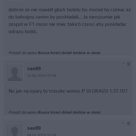
dobrze ze nie rowalił glock bolidu bo musial by czekac az
do bahrajnu zanim by poskładali.... Ja nierozumie jak
zespoł w F1 moze nie miec takich czesci aby poskładac
odrazu bolid..
Przejdź do wpisu
Rusza trzeci dzień testów w Jerez
0
sax89
12.02.2010 15:58
No jak na opary to troszke wolno ;P DI GRASSI 1:37.107
Przejdź do wpisu
Rusza trzeci dzień testów w Jerez
0
sax89
04.02.2010 12:24