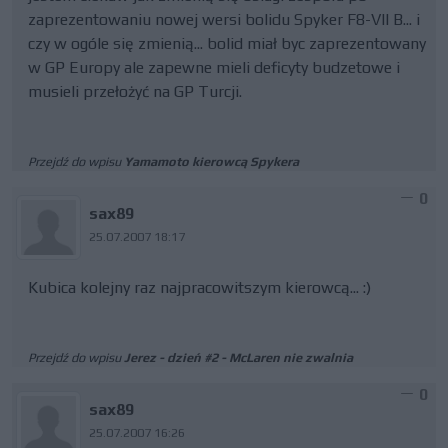
zaprezentowaniu nowej wersi bolidu Spyker F8-VII B... i
czy w ogóle się zmienią... bolid miał byc zaprezentowany
w GP Europy ale zapewne mieli deficyty budzetowe i
musieli przełożyć na GP Turcji.
Przejdź do wpisu
Yamamoto kierowcą Spykera
0
sax89
25.07.2007 18:17
Kubica kolejny raz najpracowitszym kierowcą... :)
Przejdź do wpisu
Jerez - dzień #2 - McLaren nie zwalnia
0
sax89
25.07.2007 16:26