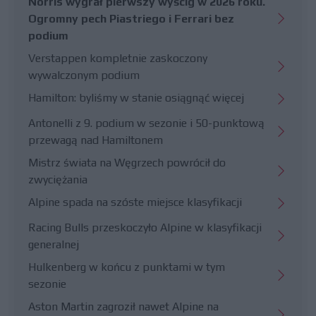
Norris wygrał pierwszy wyścig w 2026 roku.
Ogromny pech Piastriego i Ferrari bez
podium
Verstappen kompletnie zaskoczony
wywalczonym podium
Hamilton: byliśmy w stanie osiągnąć więcej
Antonelli z 9. podium w sezonie i 50-punktową
przewagą nad Hamiltonem
Mistrz świata na Węgrzech powrócił do
zwyciężania
Alpine spada na szóste miejsce klasyfikacji
Racing Bulls przeskoczyło Alpine w klasyfikacji
generalnej
Hulkenberg w końcu z punktami w tym
sezonie
Aston Martin zagroził nawet Alpine na