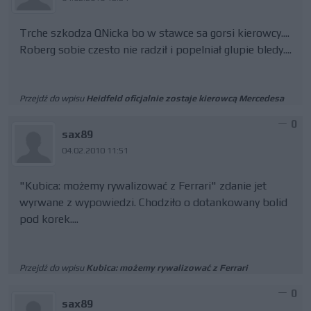
Trche szkodza QNicka bo w stawce sa gorsi kierowcy....
Roberg sobie czesto nie radził i popelniał glupie bledy....
Przejdź do wpisu
Heidfeld oficjalnie zostaje kierowcą Mercedesa
0
sax89
04.02.2010 11:51
"Kubica: możemy rywalizować z Ferrari" zdanie jet
wyrwane z wypowiedzi. Chodziło o dotankowany bolid
pod korek....
Przejdź do wpisu
Kubica: możemy rywalizować z Ferrari
0
sax89