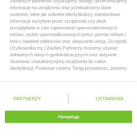
zaufanych partnerów uzyskujemy dostęp i przechowujemy
Bahrajn
19.02
informacje na urządzeniu oraz przetwarzamy dane
osobowe, takie jak unikalne identyfikatory, standardowe
informacje wysyłane przez urządzenie czy dane
Bahrajn
20.02
przeglądania w celu zapewniania spersonalizowanych
reklam, wybór spersonalizowanych treści, pomiar reklam i
ZEA
08.12
treści, badanie odbiorców oraz ulepszanie usług. Za zgodą
Serwis internetowy, z którego korzystasz, używa plików
Użytkownika my i Zaufani Partnerzy możemy używać
cookies. Są to pliki instalowane w urządzeniach
dokładnych danych geolokalizacyjnych oraz aktywnie
Wszystkie testy
końcowych osób korzystających z serwisu, w celu
skanować charakterystykę urządzenia do celów
administrowania serwisem, poprawy jakości
identyfikacji. Ponieważ cenimy Twoją prywatność, prosimy
świadczonych usług w tym dostosowania treści serwisu
o zgodę na korzystanie z tych technologii poprzez
do preferencji użytkownika, utrzymania sesji
kliknięcie „Akceptuję”. Zgoda jest dobrowolna i zawsze
użytkownika oraz dla celów statystycznych i
możesz ją zmienić/wycofać klikając przycisk ustawień
targetowania behawioralnego reklamy.
prywatności znajdujący się w lewym dolnym rogu strony
PARTNERZY
Dowiedz się więcej o naszej polityce
USTAWIENIA
. Niektóre rodzaje przetwarzania danych nie wymagają
prywatności
zgody użytkownika, ale masz prawo sprzeciwić się
takiemu przetwarzaniu. Preferencje będą miały
Akceptuję
ROZUMIEM
zastosowania tylko na tej witrynie.
Zapoznaj się z poniższymi informacjami, abyś mógł