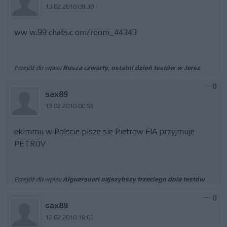
13.02.2010 09:30
ww w.99 chats.c om/room_44343
Przejdź do wpisu
Rusza czwarty, ostatni dzień testów w Jerez
0
sax89
13.02.2010 00:58
ekimmu w Polscie pisze sie Pietrow FIA przyjmuje
PETROV
Przejdź do wpisu
Alguersuari najszybszy trzeciego dnia testów
0
sax89
12.02.2010 16:09