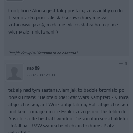
Coolphone Alonso jest taką postacią ze wzieliby go do
Teamu z długami... ale słabsi zawodnicy musza
kobinowac jakoś, może nie tyle co słabsi bo tego nie
wiemy ale mniej znani :)
Przejdź do wpisu
Yamamoto za Albersa?
0
sax89
22.07.2007 20:38
też się nad tym zastanawiam jak to będzie brzmiało po
polsku maze: "Heidfeld (der Star Wars Kämpfer) - Kubica
abgeschossen, auf Würz aufgefahren, Ralf abgeschossen
und kein Courage um die Fehler zuzugeben. Die fehlende
Ansicht sollte bestraft werden. Die von ihm verschuldeter
Unfall hat BMW wahrscheinlich ein Podiums-Platz
gekostet."