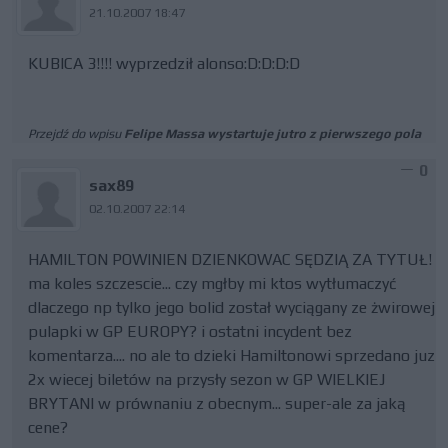
21.10.2007 18:47
KUBICA 3!!!! wyprzedził alonso:D:D:D:D
Przejdź do wpisu
Felipe Massa wystartuje jutro z pierwszego pola
0
sax89
02.10.2007 22:14
HAMILTON POWINIEN DZIENKOWAC SĘDZIĄ ZA TYTUŁ!
ma koles szczescie... czy mgłby mi ktos wytłumaczyć
dlaczego np tylko jego bolid został wyciągany ze żwirowej
pulapki w GP EUROPY? i ostatni incydent bez
komentarza.... no ale to dzieki Hamiltonowi sprzedano juz
2x wiecej biletów na przysły sezon w GP WIELKIEJ
BRYTANI w prównaniu z obecnym... super-ale za jaką
cene?