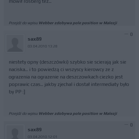
mowił rosberg tez...
Przejdź do wpisu
Webber zdobywa pole position w Malezji
0
sax89
03.04.2010 13:28
niestety opny (deszczówki) szybko sie scierają jak sie
naciska... i to powiedzą ci wszyscy kierowcy ze z
ograzenia na ograzenie na deszczowkach ciezko jest
poprawic czas... jakby zjechal i dostał intermediaty było
by PP :]
Przejdź do wpisu
Webber zdobywa pole position w Malezji
0
sax89
03.04.2010 12:01