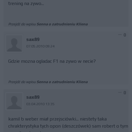
trening na zywo...
Przejdź do wpisu
Senna o zatrudnieniu Kliena
0
sax89
07.05.2010 09:24
Gdzie mozna ogladac F1 na zywo w necie?
Przejdź do wpisu
Senna o zatrudnieniu Kliena
0
sax89
03.04.2010 13:35
kamil b weber miał przejsciówki... niestety taka
chrakterystyka tych opon (deszczówek) sam robert o tym