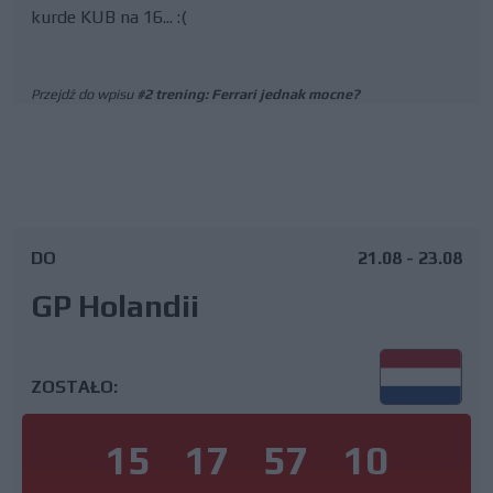
kurde KUB na 16... :(
Przejdź do wpisu
#2 trening: Ferrari jednak mocne?
DO
21.08 - 23.08
GP Holandii
ZOSTAŁO:
15
17
57
9