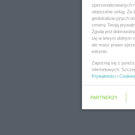
spersonalizowanych re
ulepszanie usług. Za
geolokalizacyjnych or
cenimy Twoją prywatno
Zgoda jest dobrowoln
się w lewym dolnym r
ale masz prawo sprzec
witrynie.
Zapoznaj się z poniż
internetowych. Szcze
Prywatności
i
Cookie
PARTNERZY