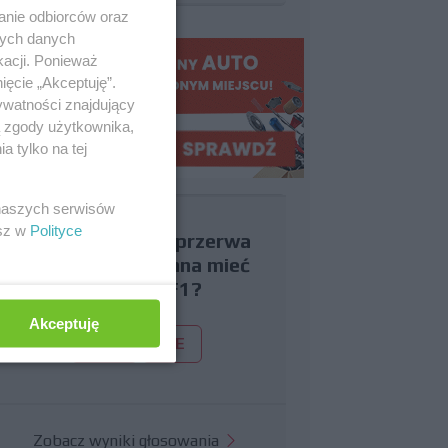
anie odbiorców oraz
nych danych
kacji. Ponieważ
ięcie „Akceptuję”.
ywatności znajdujący
ą zgody użytkownika,
 tylko na tej
 naszych serwisów
esz w
Polityce
Czy uważasz, że przerwa
wakacyjna powinna mieć
miejsce w F1?
Akceptuję
TAK
NIE
Zobacz wyniki głosowania