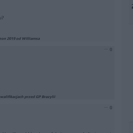
u?
ezon 2019 od Williamsa
0
walifikacjach przed GP Brazylii
0