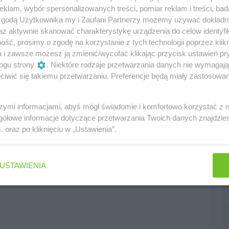
klam, wybór spersonalizowanych treści, pomiar reklam i treści, bad
 zgodą Użytkownika my i Zaufani Partnerzy możemy używać dokład
az aktywnie skanować charakterystykę urządzenia do celów identyfi
ść, prosimy o zgodę na korzystanie z tych technologii poprzez klikn
a i zawsze możesz ją zmienić/wycofać klikając przycisk ustawień pr
ogu strony
. Niektóre rodzaje przetwarzania danych nie wymagaj
iwić się takiemu przetwarzaniu. Preferencje będą miały zastosowania
szymi informacjami, abyś mógł świadomie i komfortowo korzystać z
gółowe informacje dotyczące przetwarzania Twoich danych znajdzi
s
. oraz po kliknięciu w „Ustawienia”.
USTAWIENIA