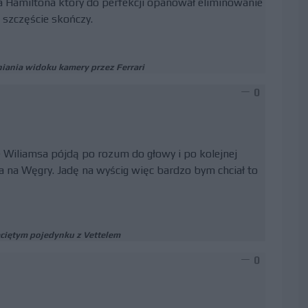
a Hamiltona który do perfekcji opanował eliminowanie
 szczęście skończy.
niania widoku kamery przez Ferrari
0
e Wiliamsa pójdą po rozum do głowy i po kolejnej
 na Węgry. Jadę na wyścig więc bardzo bym chciał to
aciętym pojedynku z Vettelem
0