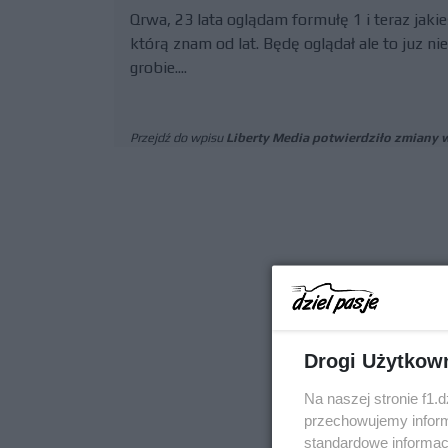
Qrwa, 23 lata oglądam formułę 1 i teraz jak
którą znam od lat. Będę oglądał ale to juz n
grobie....
Przejdź do wpisu
Liberty Media potwierdziło zmiany
Drogi Użytkow
Na naszej stronie f1.
przechowujemy informa
standardowe informac