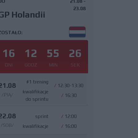
DO
21.08 -
23.08
GP Holandii
ZOSTAŁO:
16
12
55
24
DNI
GODZ
MIN
SEK
#1 trening
21.08
/
12:30-13:30
kwalifikacje
/PIĄ/
/
16:30
do sprintu
22.08
sprint
/
12:00
/SOB/
kwalifikacje
/
16:00