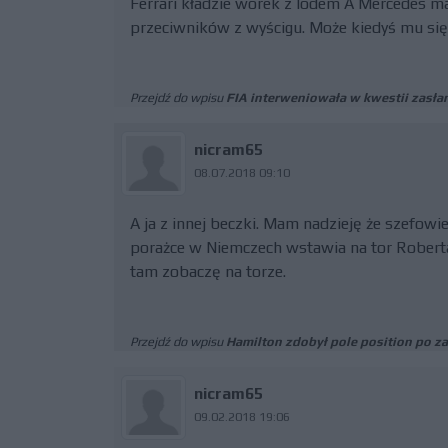
Ferrari kładzie worek z lodem A Mercedes m
przeciwników z wyścigu. Może kiedyś mu się
Przejdź do wpisu
FIA interweniowała w kwestii zasła
nicram65
08.07.2018 09:10
A ja z innej beczki. Mam nadzieję że szefowi
porażce w Niemczech wstawia na tor Roberta
tam zobaczę na torze.
Przejdź do wpisu
Hamilton zdobył pole position po z
nicram65
09.02.2018 19:06