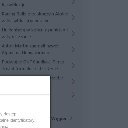
klasyfikacji
Racing Bulls przeskoczyło Alpine
w klasyfikacji generalnej
Hulkenberg w końcu z punktami
w tym sezonie
Aston Martin zagroził nawet
Alpine na Hungaroringu
Podwójne DNF Cadillaca. Perez
dostał formalne ostrzeżenie
Hungaroring potwierdził słabe
strony Williamsa
Trudny wyścig Haasa
y dostęp i
Więcej informacji o
GP Węgier
lne identyfikatory,
iania