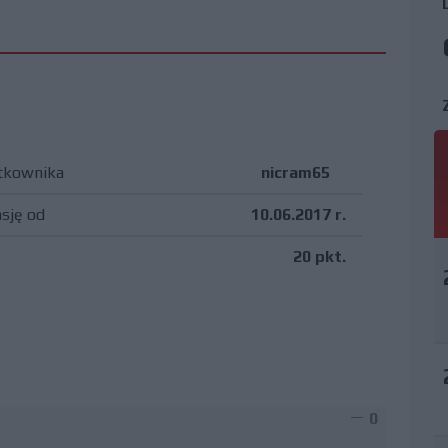
tkownika
nicram65
asję od
10.06.2017 r.
20 pkt.
0