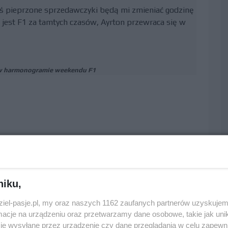
ieś pieprzone sprzedawczyki będą mi zmieniać godzinę
ie jest F1 za tamtych czasów, Ayrton przewraca się w
 w harmonogramie weekendu F1
niku,
dziel-pasje.pl, my oraz naszych 1162 zaufanych partnerów uzyskujem
cje na urządzeniu oraz przetwarzamy dane osobowe, takie jak unika
je wysyłane przez urządzenie czy dane przeglądania w celu zapewn