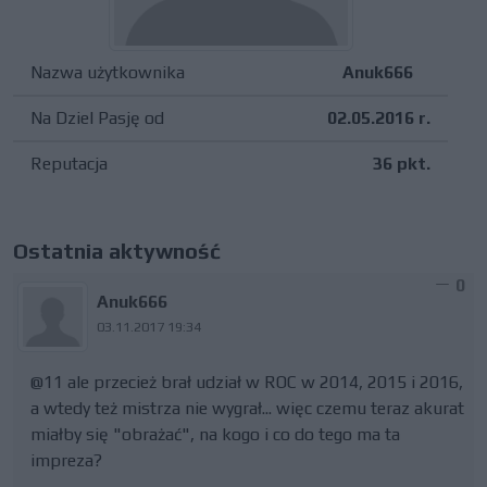
Nazwa użytkownika
Anuk666
Na Dziel Pasję od
02.05.2016 r.
Reputacja
36 pkt.
Ostatnia aktywność
0
Anuk666
03.11.2017 19:34
@11 ale przecież brał udział w ROC w 2014, 2015 i 2016,
a wtedy też mistrza nie wygrał... więc czemu teraz akurat
miałby się "obrażać", na kogo i co do tego ma ta
impreza?