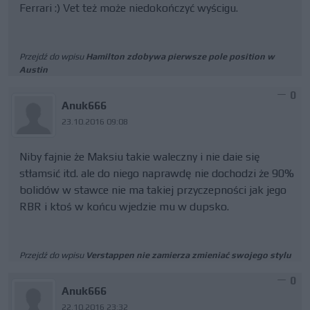
Ferrari :) Vet też może niedokończyć wyścigu.
Przejdź do wpisu
Hamilton zdobywa pierwsze pole position w
Austin
0
Anuk666
23.10.2016 09:08
Niby fajnie że Maksiu takie waleczny i nie daie się
stłamsić itd. ale do niego naprawdę nie dochodzi że 90%
bolidów w stawce nie ma takiej przyczepności jak jego
RBR i ktoś w końcu wjedzie mu w dupsko.
Przejdź do wpisu
Verstappen nie zamierza zmieniać swojego stylu
0
Anuk666
22.10.2016 23:32