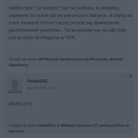
Vettel chce "za bardzo" być na podium, w dodatku
zapewnić to sobie już na pierwszym zakręcie. A chyba na
a ten moment Ferrari raczej przyda się dowiezienie
jakichkolwiek punktów... To wciskanie się na siłę było
coś w stylu Verstapena w SPA.
Przejdź do wpisu
GP Malezji: karma wraca do Ricciardo, dramat
Hamiltona
0
Anuk666
02.10.2016 10:13
Multi333 :)
Przejdź do wpisu
Hamilton w Malezji zdobywa 57. pole position w
karierze