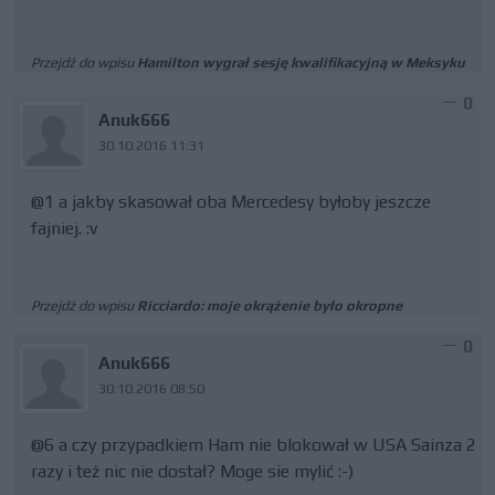
Przejdź do wpisu
Hamilton wygrał sesję kwalifikacyjną w Meksyku
0
Anuk666
30.10.2016 11:31
@1 a jakby skasował oba Mercedesy byłoby jeszcze
fajniej. :v
Przejdź do wpisu
Ricciardo: moje okrążenie było okropne
0
Anuk666
30.10.2016 08:50
@6 a czy przypadkiem Ham nie blokował w USA Sainza 2
razy i też nic nie dostał? Moge sie mylić :-)