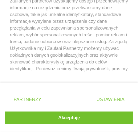
sprintu
zaufanych partnerów uzyskujemy dostęp i przechowujemy
informacje na urządzeniu oraz przetwarzamy dane
osobowe, takie jak unikalne identyfikatory, standardowe
22.08
sprint
/
12:00
informacje wysyłane przez urządzenie czy dane
/SOB/
kwalifikacje
/
16:00
przeglądania w celu zapewniania spersonalizowanych
reklam, wybór spersonalizowanych treści, pomiar reklam i
23.08
treści, badanie odbiorców oraz ulepszanie usług. Za zgodą
wyścig
/
15:00
Serwis internetowy, z którego korzystasz, używa plików
/NIE/
Użytkownika my i Zaufani Partnerzy możemy używać
cookies. Są to pliki instalowane w urządzeniach
dokładnych danych geolokalizacyjnych oraz aktywnie
końcowych osób korzystających z serwisu, w celu
skanować charakterystykę urządzenia do celów
administrowania serwisem, poprawy jakości
identyfikacji. Ponieważ cenimy Twoją prywatność, prosimy
świadczonych usług w tym dostosowania treści serwisu
o zgodę na korzystanie z tych technologii poprzez
do preferencji użytkownika, utrzymania sesji
kliknięcie „Akceptuję”. Zgoda jest dobrowolna i zawsze
użytkownika oraz dla celów statystycznych i
możesz ją zmienić/wycofać klikając przycisk ustawień
targetowania behawioralnego reklamy.
prywatności znajdujący się w lewym dolnym rogu strony
PARTNERZY
Dowiedz się więcej o naszej polityce
USTAWIENIA
. Niektóre rodzaje przetwarzania danych nie wymagają
prywatności
zgody użytkownika, ale masz prawo sprzeciwić się
takiemu przetwarzaniu. Preferencje będą miały
Akceptuję
ROZUMIEM
zastosowania tylko na tej witrynie.
Zapoznaj się z poniższymi informacjami, abyś mógł