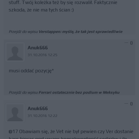
stuff. Twój koleżka też by się rozwalił. Faktycznie
szkoda, że nie ma tych ścian :)
Przejdź do wpisu
Verstappen: myślę, że tak jest sprawiedliwie
0
Anuk666
31.10.2016 12:25
musi oddać pozycję*
Przejdź do wpisu
Ferrari ostatecznie bez podium w Meksyku
0
Anuk666
31.10.2016 12:22
@17 Obawiam się, że Vet nie był pewien czy Ver dostanie
karę biorąc pod uwagę konsekwentność sędziów i ile