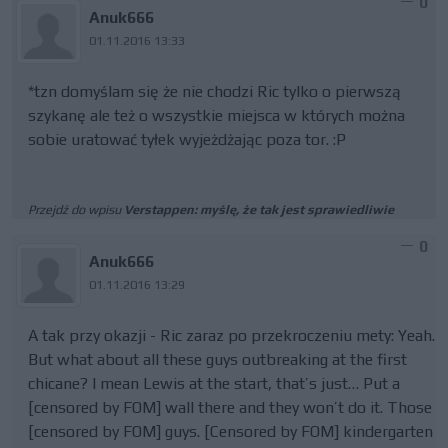
0
Anuk666
01.11.2016 13:33
*tzn domyślam się że nie chodzi Ric tylko o pierwszą
szykanę ale też o wszystkie miejsca w których można
sobie uratować tyłek wyjeżdżając poza tor. :P
Przejdź do wpisu
Verstappen: myślę, że tak jest sprawiedliwie
0
Anuk666
01.11.2016 13:29
A tak przy okazji - Ric zaraz po przekroczeniu mety: Yeah.
But what about all these guys outbreaking at the first
chicane? I mean Lewis at the start, that’s just… Put a
[censored by FOM] wall there and they won’t do it. Those
[censored by FOM] guys. [Censored by FOM] kindergarten