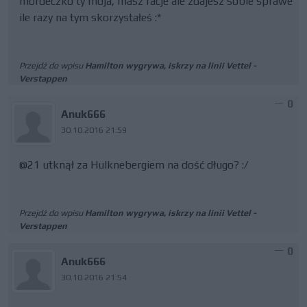
mordeczko ty moja, masz racje ale zdajesz sobie sprawe
ile razy na tym skorzystałeś :*
Przejdź do wpisu
Hamilton wygrywa, iskrzy na linii Vettel -
Verstappen
0
Anuk666
30.10.2016 21:59
@21 utknął za Hulknebergiem na dość długo? :/
Przejdź do wpisu
Hamilton wygrywa, iskrzy na linii Vettel -
Verstappen
0
Anuk666
30.10.2016 21:54