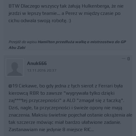
BTW Dlaczego wszyscy tak żałują Hulkenberga, że nie
jezdzi w lepszy teamie.... a Perez w między czasie po
cichu odwala swoją robotę. :)
Przejdź do wpisu
Hamilton przedłuża walkę o mistrzostwo do GP
Abu Zabi
0
Anuk666
13.11.2016 20:37
@19 Ciekawe, bo gdy jedna z tych sierot z Ferrari była
kierowcą RBR to zawsze "wygrywała tylko dzięki
zaj****tej przyczepności" a ALO "zmagał się z taczką".
Dziś, nagle, ta przyczepności i świeże opony nie mają
znaczenia. Maksiu świetnie pojechał ostanie okrążenia ale
tak szczerze mówiąc miał bardzo ułatwione zadanie.
Zastanawiam nie jedynie 8 miejsce RIC...