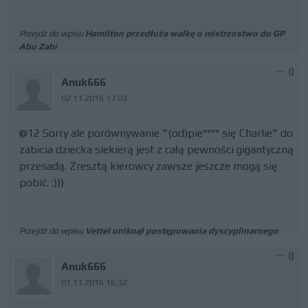
Przejdź do wpisu
Hamilton przedłuża walkę o mistrzostwo do GP
Abu Zabi
0
Anuk666
02.11.2016 17:03
@12 Sorry ale porównywanie "(od)pie**** się Charlie" do
zabicia dziecka siekierą jest z całą pewności gigantyczną
przesadą. Zresztą kierowcy zawsze jeszcze mogą się
pobić. :)))
Przejdź do wpisu
Vettel uniknął postępowania dyscyplinarnego
0
Anuk666
01.11.2016 16:32