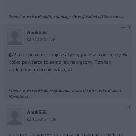
Przejdź do wpisu
Hamilton domaga się wyjaśnień od Mercedesa
0
Anuk666
02.10.2016 11:44
@45 no i po co odpisujesz? ty się pienisz a on cieszy. W
kółko powtarza to samo jak nakręcony. Tzn tak
podejrzewam bo nie widzę :D
Przejdź do wpisu
GP Malezji: karma wraca do Ricciardo, dramat
Hamiltona
0
Anuk666
02.10.2016 11:39
Jedno jest pewne Ferrari musi się trzymać z daleka od