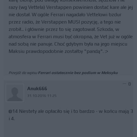
razy (wg Vettela) Verstappen powinien dostać kare ale jej
nie dostał. W ogóle Ferrari nagadało Vettelowi bzdur
przez radio, że Verstappen MUSI pozycję, a tego nie
zrobił... i głównie przez to się zagotował. Szkoda, w
atmosfera w Ferrari musi być okropna, że Vet już w ogóle
nad sobą nie panuje. Choć gdybym była na jego miejscu
Maksiu prawdopodobnie zostałby "pandą". :>
Przejdź do wpisu
Ferrari ostatecznie bez podium w Meksyku
0
Anuk666
31.10.2016 11:25
@14 Niestety ale opłaciło się i to bardzo - w końcu mają 3
i 4.