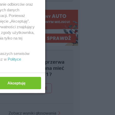
anie odbiorców oraz
nych danych
kacji. Ponieważ
ięcie „Akceptuję”.
ywatności znajdujący
ą zgody użytkownika,
 tylko na tej
 naszych serwisów
esz w
Polityce
Czy uważasz, że przerwa
wakacyjna powinna mieć
miejsce w F1?
Akceptuję
TAK
NIE
Zobacz wyniki głosowania