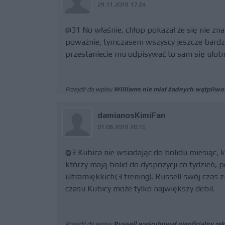
29.11.2018 17:24
@31 No właśnie, chłop pokazał że się nie zna,
poważnie, tymczasem wszyscy jeszcze bardziej
przestaniecie mu odpisywać to sam się ulotn
Przejdź do wpisu
Williams nie miał żadnych wątpliwo
damianosKimiFan
01.08.2018 20:16
@3 Kubica nie wsiadając do bolidu miesiąc, k
którzy mają bolid do dyspozycji co tydzień,
ultramiękkich(3 trening). Russell swój czas 
czasu Kubicy może tylko największy debil.
Przejdź do wpisu
Russell wyśrubował nieoficjalny re