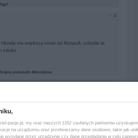
flag?
0
e Honda ma większą vmax od Renault, szkoda że
 silniki
Bahrajnu pokonało Mercedesa
0
niku,
 z Hamiltonem w Mcl bolid był robiony perfidnie pod
dziel-pasje.pl, my oraz naszych 1162 zaufanych partnerów uzyskujem
cje na urządzeniu oraz przetwarzamy dane osobowe, takie jak unika
je wysyłane przez urządzenie czy dane przeglądania w celu zapewn