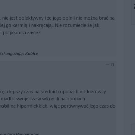
 nie jest obiektywny i że jego opinii nie można brać na
 go karmią i nakręcają.. Nie rozumiecie że jak
i po jakimś czasie?
ści angażując Kubicę
0
ręci lepszy czas na średnich oponach niż kierowcy
 ponadto swoje czasy wkręcili na oponach
zrobił na hipermiekkich, więc porównywać jego czas do
kord toru Hungaroring