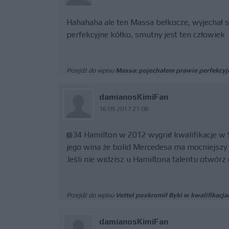
Hahahaha ale ten Massa bełkocze, wyjechał s
perfekcyjne kółko, smutny jest ten człowiek
Przejdź do wpisu
Massa: pojechałem prawie perfekcyj
damianosKimiFan
16.09.2017 21:08
@34 Hamilton w 2012 wygrał kwalifikacje w S
jego wina że bolid Mercedesa ma mocniejszy si
Jeśli nie widzisz u Hamiltona talentu otwórz
Przejdź do wpisu
Vettel poskromił Byki w kwalifikacj
damianosKimiFan