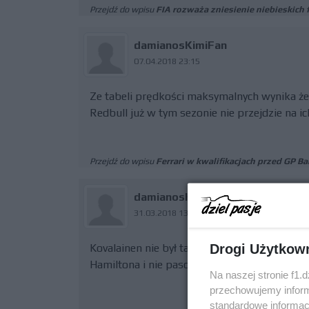
Przejdź do wpisu
FIA rozważa zniesienie niebieskich 
damianosKimiFan
07.04.2018 23:15
Ze tabeli prędkości maksymalnych wynika ż
Redbull już w tym sezonie nie przejdzie na ich
Przejdź do wpisu
Ferrari w kwalifikacjach przed GP 
damianosKimiFan
31.03.2018 13:31
Drogi Użytkow
Kovalainen nie był taki słaby, gdy się ścigał
Hamiltona i nie pasował Heikkiemu
Na naszej stronie f1.
przechowujemy informa
standardowe informac