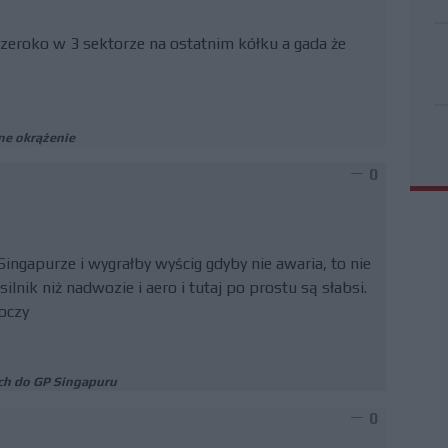
zeroko w 3 sektorze na ostatnim kółku a gada że
ne okrążenie
0
ingapurze i wygrałby wyścig gdyby nie awaria, to nie
lnik niż nadwozie i aero i tutaj po prostu są słabsi.
 oczy
ach do GP Singapuru
0