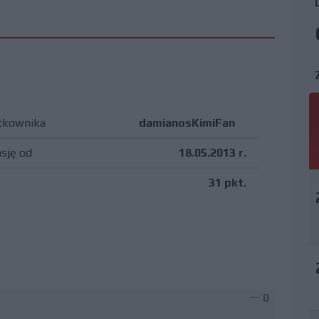
tkownika
damianosKimiFan
asję od
18.05.2013 r.
31 pkt.
0