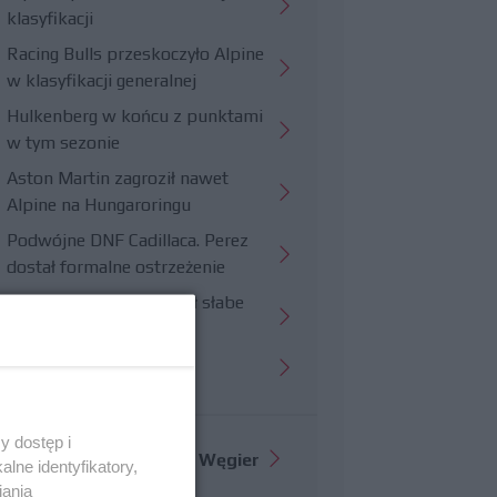
klasyfikacji
Racing Bulls przeskoczyło Alpine
w klasyfikacji generalnej
Hulkenberg w końcu z punktami
w tym sezonie
Aston Martin zagroził nawet
Alpine na Hungaroringu
Podwójne DNF Cadillaca. Perez
dostał formalne ostrzeżenie
Hungaroring potwierdził słabe
strony Williamsa
Trudny wyścig Haasa
y dostęp i
Więcej informacji o
GP Węgier
lne identyfikatory,
iania