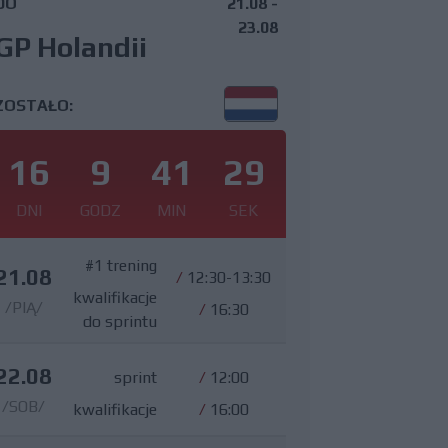
DO
21.08 -
23.08
GP Holandii
ZOSTAŁO:
16
9
41
28
DNI
GODZ
MIN
SEK
#1 trening
21.08
/
12:30-13:30
kwalifikacje
/PIĄ/
/
16:30
do sprintu
22.08
sprint
/
12:00
/SOB/
kwalifikacje
/
16:00