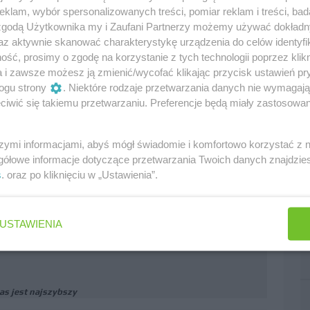
po Hamiltona w kwalifikacjach
klam, wybór spersonalizowanych treści, pomiar reklam i treści, bad
 zgodą Użytkownika my i Zaufani Partnerzy możemy używać dokład
0
az aktywnie skanować charakterystykę urządzenia do celów identyfi
ść, prosimy o zgodę na korzystanie z tych technologii poprzez klikn
a i zawsze możesz ją zmienić/wycofać klikając przycisk ustawień pr
ogu strony
. Niektóre rodzaje przetwarzania danych nie wymagaj
ymś świadczy
iwić się takiemu przetwarzaniu. Preferencje będą miały zastosowania
szymi informacjami, abyś mógł świadomie i komfortowo korzystać z
gółowe informacje dotyczące przetwarzania Twoich danych znajdzi
0
s
. oraz po kliknięciu w „Ustawienia”.
USTAWIENIA
ędą przeciagac kwalifikacje, albo w ogóle przełożą
as jest najszybszy