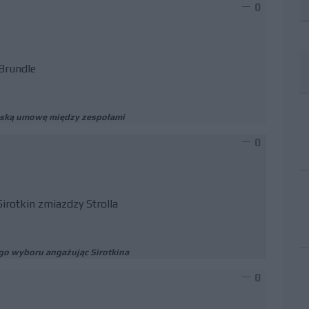
0
Brundle
eńską umowę między zespołami
0
Sirotkin zmiazdzy Strolla
go wyboru angażując Sirotkina
0