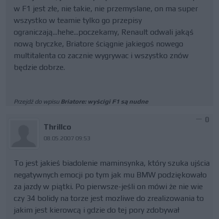
w F1 jest złe, nie takie, nie przemyslane, on ma super
wszystko w teamie tylko go przepisy
ograniczają...hehe...poczekamy, Renault odwali jakąś
nową bryczke, Briatore ściągnie jakiegoś nowego
multitalenta co zacznie wygrywac i wszystko znów
będzie dobrze.
Przejdź do wpisu
Briatore: wyścigi F1 są nudne
0
Thrillco
08.05.2007 09:53
To jest jakieś biadolenie maminsynka, który szuka ujścia
negatywnych emocji po tym jak mu BMW podziękowało
za jazdy w piątki. Po pierwsze-jeśli on mówi że nie wie
czy 34 bolidy na torze jest mozliwe do zrealizowania to
jakim jest kierowcą i gdzie do tej pory zdobywał