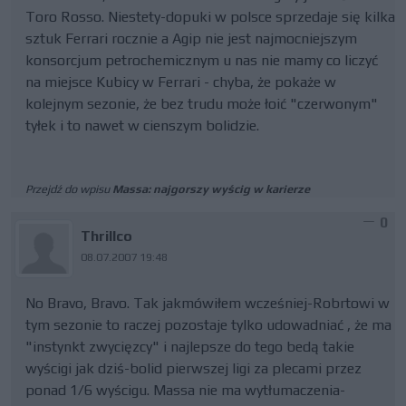
Toro Rosso. Niestety-dopuki w polsce sprzedaje się kilka
sztuk Ferrari rocznie a Agip nie jest najmocniejszym
konsorcjum petrochemicznym u nas nie mamy co liczyć
na miejsce Kubicy w Ferrari - chyba, że pokaże w
kolejnym sezonie, że bez trudu może łoić "czerwonym"
tyłek i to nawet w cienszym bolidzie.
Przejdź do wpisu
Massa: najgorszy wyścig w karierze
0
Thrillco
08.07.2007 19:48
No Bravo, Bravo. Tak jakmówiłem wcześniej-Robrtowi w
tym sezonie to raczej pozostaje tylko udowadniać , że ma
"instynkt zwycięzcy" i najlepsze do tego bedą takie
wyścigi jak dziś-bolid pierwszej ligi za plecami przez
ponad 1/6 wyścigu. Massa nie ma wytłumaczenia-