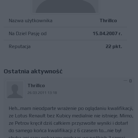
Nazwa użytkownika
Thrillco
Na Dziel Pasję od
15.04.2007 r.
Reputacja
22 pkt.
Ostatnia aktywność
0
Thrillco
26.03.2011 13:18
Heh...mam nieodparte wrażenie po oglądaniu kwalifikacji,
ze Lotus Renault bez Kubicy medialnie nie istnieje. Mimo,
ze Petrov kręcił dziś całkiem przyzwoite wyniki i dotarł
do samego końca kwalifikacji z 6 czasem to....nie był
chyba ani razu pokazany podczas wszystkich 3 czesci