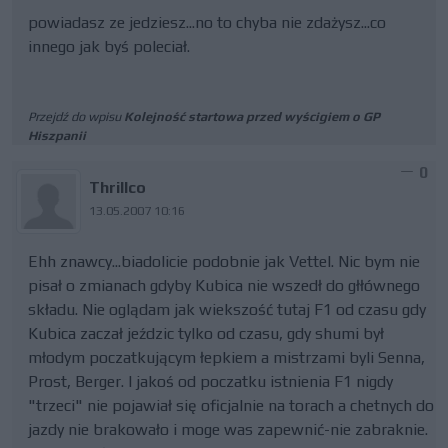
powiadasz ze jedziesz...no to chyba nie zdażysz...co
innego jak byś poleciał.
Przejdź do wpisu
Kolejność startowa przed wyścigiem o GP
Hiszpanii
0
Thrillco
13.05.2007 10:16
Ehh znawcy...biadolicie podobnie jak Vettel. Nic bym nie
pisał o zmianach gdyby Kubica nie wszedł do głłównego
składu. Nie oglądam jak wiekszość tutaj F1 od czasu gdy
Kubica zaczał jeździc tylko od czasu, gdy shumi był
młodym poczatkującym łepkiem a mistrzami byli Senna,
Prost, Berger. I jakoś od poczatku istnienia F1 nigdy
"trzeci" nie pojawiał się oficjalnie na torach a chetnych do
jazdy nie brakowało i moge was zapewnić-nie zabraknie.