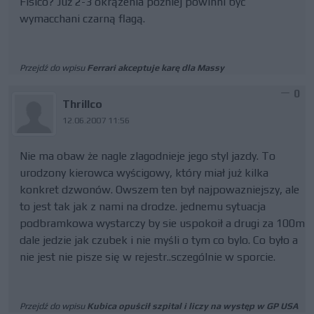
Fisico? Już 2-3 okrązenia później powinni być
wymacchani czarną flagą.
Przejdź do wpisu
Ferrari akceptuje karę dla Massy
0
Thrillco
12.06.2007 11:56
Nie ma obaw że nagle zlagodnieje jego styl jazdy. To
urodzony kierowca wyścigowy, który miał już kilka
konkret dzwonów. Owszem ten był najpowazniejszy, ale
to jest tak jak z nami na drodze. jednemu sytuacja
podbramkowa wystarczy by sie uspokoił a drugi za 100m
dale jedzie jak czubek i nie myśli o tym co bylo. Co było a
nie jest nie pisze się w rejestr..sczególnie w sporcie.
Przejdź do wpisu
Kubica opuścił szpital i liczy na występ w GP USA