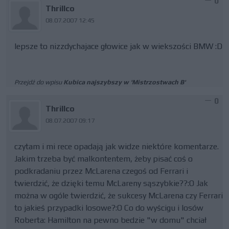
0
Thrillco
08.07.2007 12:45
lepsze to nizzdychajace głowice jak w wiekszości BMW :D
Przejdź do wpisu
Kubica najszybszy w 'Mistrzostwach B'
0
Thrillco
08.07.2007 09:17
czytam i mi rece opadają jak widze niektóre komentarze.
Jakim trzeba być malkontentem, żeby pisać coś o
podkradaniu przez McLarena czegoś od Ferrari i
twierdzić, że dzięki temu McLareny sąszybkie??:O Jak
można w ogóle twierdzić, że sukcesy McLarena czy Ferrari
to jakieś przypadki losowe?:O Co do wyścigu i losów
Roberta: Hamilton na pewno bedzie "w domu" chciał