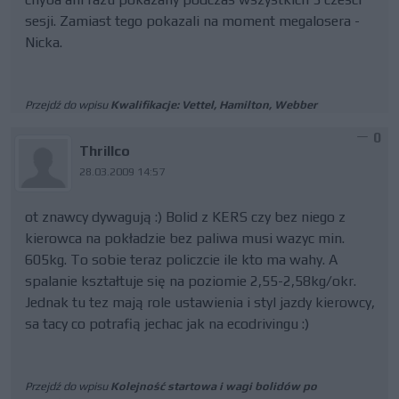
sesji. Zamiast tego pokazali na moment megalosera -
Nicka.
Przejdź do wpisu
Kwalifikacje: Vettel, Hamilton, Webber
0
Thrillco
28.03.2009 14:57
ot znawcy dywagują :) Bolid z KERS czy bez niego z
kierowca na pokładzie bez paliwa musi wazyc min.
605kg. To sobie teraz policzcie ile kto ma wahy. A
spalanie kształtuje się na poziomie 2,55-2,58kg/okr.
Jednak tu tez mają role ustawienia i styl jazdy kierowcy,
sa tacy co potrafią jechac jak na ecodrivingu :)
Przejdź do wpisu
Kolejność startowa i wagi bolidów po