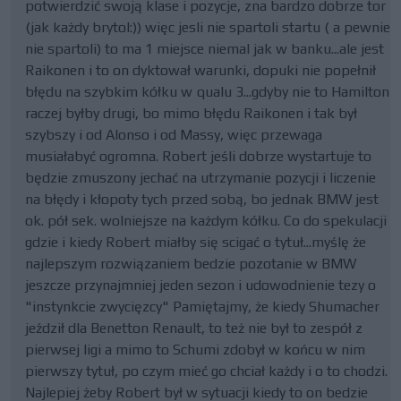
potwierdzić swoją klase i pozycje, zna bardzo dobrze tor
(jak każdy brytol:)) więc jesli nie spartoli startu ( a pewnie
nie spartoli) to ma 1 miejsce niemal jak w banku...ale jest
Raikonen i to on dyktował warunki, dopuki nie popełnił
błędu na szybkim kółku w qualu 3...gdyby nie to Hamilton
raczej byłby drugi, bo mimo błędu Raikonen i tak był
szybszy i od Alonso i od Massy, więc przewaga
musiałabyć ogromna. Robert jeśli dobrze wystartuje to
będzie zmuszony jechać na utrzymanie pozycji i liczenie
na błędy i kłopoty tych przed sobą, bo jednak BMW jest
ok. pół sek. wolniejsze na każdym kółku. Co do spekulacji
gdzie i kiedy Robert miałby się scigać o tytuł...myślę że
najlepszym rozwiązaniem bedzie pozotanie w BMW
jeszcze przynajmniej jeden sezon i udowodnienie tezy o
"instynkcie zwycięzcy" Pamiętajmy, że kiedy Shumacher
jeździł dla Benetton Renault, to też nie był to zespół z
pierwsej ligi a mimo to Schumi zdobył w końcu w nim
pierwszy tytuł, po czym mieć go chciał każdy i o to chodzi.
Najlepiej żeby Robert był w sytuacji kiedy to on bedzie