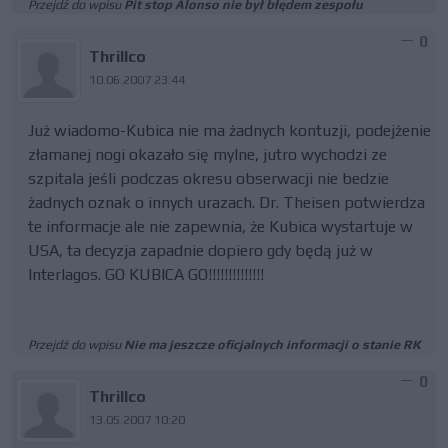
Przejdź do wpisu
Pit stop Alonso nie był błędem zespołu
0
Thrillco
10.06.2007 23:44
Już wiadomo-Kubica nie ma żadnych kontuzji, podejżenie
złamanej nogi okazało się mylne, jutro wychodzi ze
szpitala jeśli podczas okresu obserwacji nie bedzie
żadnych oznak o innych urazach. Dr. Theisen potwierdza
te informacje ale nie zapewnia, że Kubica wystartuje w
USA, ta decyzja zapadnie dopiero gdy będą już w
Interlagos. GO KUBICA GO!!!!!!!!!!!!!!
Przejdź do wpisu
Nie ma jeszcze oficjalnych informacji o stanie RK
0
Thrillco
13.05.2007 10:20