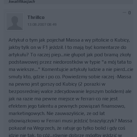
kwalifikacjach
0
Thrillco
13.08.2007 08:49
Artykuł o tym jak pojechał Massa a wy pitolicie o Kubicy,
jakby tylk on w F1 jeździł. I to mają być komentarze do
artykułu? To raczej piep...nie głupot jak pod bramą zkoły
podstawowej przez niedorostków w typie "a mój tata to
ma wieksze...." Komentujcie artykuły ludzie a nie pierd...cie
smuty kto, gdzie i po co. Powiedzmy sobie raczej -Massa
na pewno jest gorszy od Kubicy (2 porazki w
bezposredniej walce zdecydowanie lepszym bolidem) ale
jak na razie ma pewne miejsce w ferrari-co nie jest
efektem jego talentu a pewnych powiązań finansowo,
marketingowych. Nie zauwazyliście, ze od lat
obowiązkowo w Ferrari musi jeździć brazylijczyk? Massa
pokazał na Wegrzech, że ratuje go tylko bolid i gdy coś
idzie nie tak, to cóż...równie dobrze mógłby jeździć w