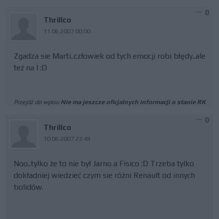
0
Thrillco
11.06.2007 00:00
Zgadza sie Marti..człowiek od tych emocji robi błędy..ale
też na I :D
Przejdź do wpisu
Nie ma jeszcze oficjalnych informacji o stanie RK
0
Thrillco
10.06.2007 23:49
Noo..tylko że to nie był Jarno a Fisico :D Trzeba tylko
dokładniej wiedzieć czym sie różni Renault od innych
bolidów.