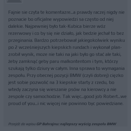
Fajnie sie czyta te komentazre...a prawdy raczej nigdy nie
poznacie bo oficjalne wypowiedzi sa często od niej
dalekie. Najpewniej było tak-Kubica bierze wóz
rezerwowy i co by się nie działo, jak bedzie jechał to bez
przeginania. Bardzo potrzebował jakiegokolwiek wyniku
po 2 wcześniejszych kiepskich rundach i wykonał plan-
zrobił wynik, moze nie taki na jaki było go stać ale taki,
żeby zamknąć geby paru malkontentom i tym, którzy
szukają tylko dziury w całym. Inna sprawa to wymagania
zespołu. Przy obecnej pozycji BMW (czyli dobrej) cięzko
jest sobie pozwolić na 3 kiepskie starty z rzedu, bo
wtedy zaczyna się wieszanie psów na kierowcy a nie
zespole czy samochodzie. Tak więc...good job Robert...we
proud of you...i nic więcej nie powinno byc powiedziane.
Przejdź do wpisu
GP Bahrajnu: najlepszy wyścig zespołu BMW