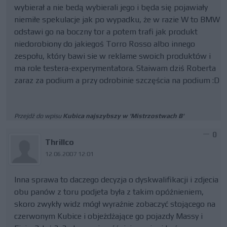
wybierał a nie bedą wybierali jego i będa się pojawiały
niemiłe spekulacje jak po wypadku, że w razie W to BMW
odstawi go na boczny tor a potem trafi jak produkt
niedorobiony do jakiegoś Torro Rosso albo innego
zespołu, który bawi sie w reklame swoich produktów i
ma role testera-experymentatora. Staiwam dziś Roberta
zaraz za podium a przy odrobinie szczęścia na podium :D
Przejdź do wpisu
Kubica najszybszy w 'Mistrzostwach B'
0
Thrillco
12.06.2007 12:01
Inna sprawa to daczego decyzja o dyskwalifikacji i zdjecia
obu panów z toru podjeta była z takim opóźnieniem,
skoro zwykły widz mógł wyraźnie zobaczyć stojącego na
czerwonym Kubice i objeżdżające go pojazdy Massy i