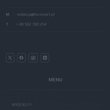
M
/
redakcja@formula1.pl
T
/
+ 48 502 700 254
MENU
WYŚCIGI F1