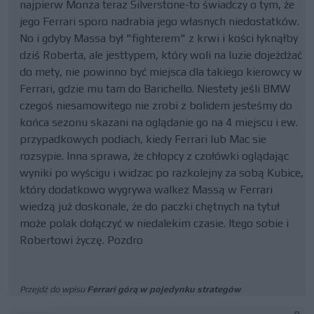
najpierw Monza teraz Silverstone-to świadczy o tym, że
jego Ferrari sporo nadrabia jego własnych niedostatków.
No i gdyby Massa był "fighterem" z krwi i kości łyknąłby
dziś Roberta, ale jesttypem, który woli na luzie dojeżdżać
do mety, nie powinno być miejsca dla takiego kierowcy w
Ferrari, gdzie mu tam do Barichello. Niestety jeśli BMW
czegoś niesamowitego nie zrobi z bolidem jesteśmy do
końca sezonu skazani na oglądanie go na 4 miejscu i ew.
przypadkowych podiach, kiedy Ferrari lub Mac sie
rozsypie. Inna sprawa, że chłopcy z czołówki oglądając
wyniki po wyścigu i widzac po razkolejny za sobą Kubice,
który dodatkowo wygrywa walkez Massą w Ferrari
wiedzą już doskonale, że do paczki chętnych na tytuł
może polak dołączyć w niedalekim czasie. Itego sobie i
Robertowi życzę. Pozdro
Przejdź do wpisu
Ferrari górą w pojedynku strategów