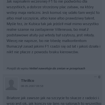
Jak napisałem wczesniej-F1 to nie podwórko dla
wszystkich, a dobrze strzeżony plac zabaw, na który
wstep maja nieliczni. Jesli komuś się udało tam wejść to
albo miał szczęście, albo kase albo prawdziwy talent.
Myśle tez, że Kubica tak jak jeździł miał mimo wszystko
realne szanse na zastapienie Villeneuva, bo miał 2
podstawowe atuty-już wtedy był szybszy, jest młody.
Wiecej nie napisze, bo nie bbedę malkontentom
tłumaczył zasad jakimi F1 rzadzi się od lat i jakoś działa i
nikt nie płacze z powodu braku kierowców.
Przejdź do wpisu
Vettel nawołuje do zmian w przepisach
0
Thrillco
08.05.2007 09:58
Briatore jak zawsze-jak na szczycie to skacze z radości i
wsio jest ok, jak konczy się lans na salonach to wszystko