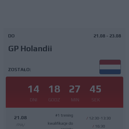
DO
21.08 - 23.08
GP Holandii
ZOSTAŁO:
14
18
27
44
DNI
GODZ
MIN
SEK
#1 trening
21.08
/
12:30-13:30
kwalifikacje do
/PIĄ/
/
16:30
sprintu