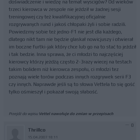
doświadczenie i wiedzę na temat wyscigów? Od wieków
trzeci kierowca w zespole nie jeździł w żadnej sesji
treningowej czy też kwalifikacyjnej oficjalnie
rozgrywanych rund i jakoś chłopaki żyli i sobie radzili.
Powiedzmy sobie też jedno-F1 nie jest dla każdego,
dlatego nikt tam nie będzie glaskał nowicjuszy i otwierał
im boczne furtki-jak który chce lub go na to stać to jeździł
i tak bedzie. Inna sprawa, że ci młodzi to najczęściej
kierowcy którzy jeżdżą często 2-3razy wiecej na testach
takim bolidem niż kierowca zespołu, ci młodzi tez
poznają wiele torów podczas innych rozgrywek serii F3
czy innych. Naprawde jeśli są to słowa Vettela to się gość
tylko ośmieszył i pokazał swoją słabość.
Przejdź do wpisu
Vettel nawołuje do zmian w przepisach
0
Thrillco
15.04.2007 18:11