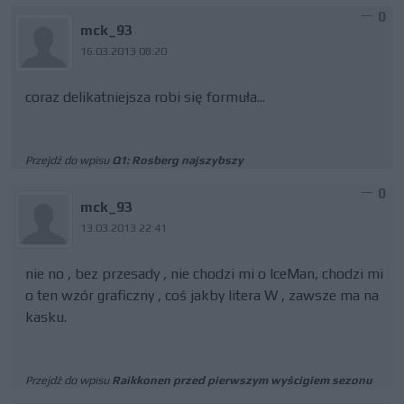
0
mck_93
16.03.2013 08:20
coraz delikatniejsza robi się formuła...
Przejdź do wpisu
Q1: Rosberg najszybszy
0
mck_93
13.03.2013 22:41
nie no , bez przesady , nie chodzi mi o IceMan, chodzi mi
o ten wzór graficzny , coś jakby litera W , zawsze ma na
kasku.
Przejdź do wpisu
Raikkonen przed pierwszym wyścigiem sezonu