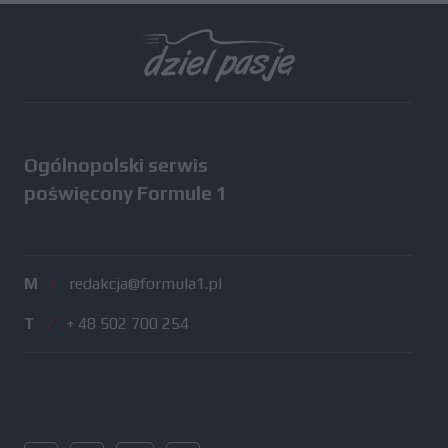
Ogólnopolski serwis
poświęcony Formule 1
M
/
redakcja@formula1.pl
T
/
+ 48 502 700 254