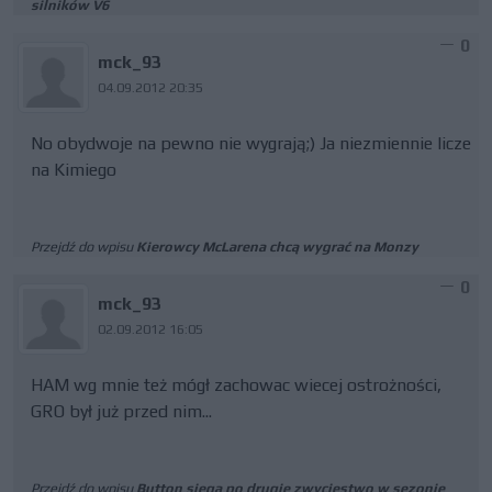
silników V6
0
mck_93
04.09.2012 20:35
No obydwoje na pewno nie wygrają;) Ja niezmiennie licze
na Kimiego
Przejdź do wpisu
Kierowcy McLarena chcą wygrać na Monzy
0
mck_93
02.09.2012 16:05
HAM wg mnie też mógł zachowac wiecej ostrożności,
GRO był już przed nim...
Przejdź do wpisu
Button sięga po drugie zwycięstwo w sezonie