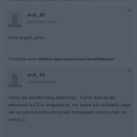
0
mck_93
28.07.2012 12:37
Kimi wygra jutro
Przejdź do wpisu
Webber najszybszy przed kwalifiakcjami
0
mck_93
10.07.2012 21:51
moze po prostu chcą odpocząć , 9 jest wyscig we
włoszech a 23 w singapurze, nie znam ich rozkładu zajęc
ale na pewno kilka dni przed treningiem muszą byc na
miejscu