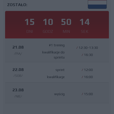
ZOSTAŁO:
15
10
50
13
DNI
GODZ
MIN
SEK
#1 trening
21.08
/
12:30-13:30
kwalifikacje do
/PIĄ/
/
16:30
sprintu
22.08
sprint
/
12:00
/SOB/
kwalifikacje
/
16:00
23.08
wyścig
/
15:00
/NIE/