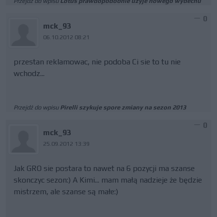
Przejdź do wpisu
Lotus prawdopodobnie użyje nowego wydechu
0
mck_93
06.10.2012 08:21
przestan reklamowac, nie podoba Ci sie to tu nie
wchodz...
Przejdź do wpisu
Pirelli szykuje spore zmiany na sezon 2013
0
mck_93
25.09.2012 13:39
Jak GRO sie postara to nawet na 6 pozycji ma szanse
skonczyc sezon:) A Kimi... mam małą nadzieje że będzie
mistrzem, ale szanse są małe:)