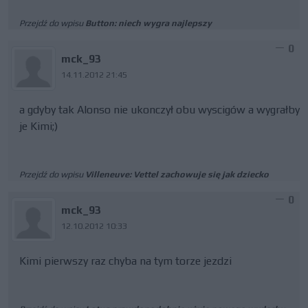
Przejdź do wpisu
Button: niech wygra najlepszy
0
mck_93
14.11.2012 21:45
a gdyby tak Alonso nie ukonczył obu wyscigów a wygrałby
je Kimi;)
Przejdź do wpisu
Villeneuve: Vettel zachowuje się jak dziecko
0
mck_93
12.10.2012 10:33
Kimi pierwszy raz chyba na tym torze jezdzi