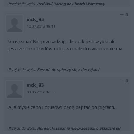
Przejdź do wpisu
Red Bull Racing na ulicach Warszawy
0
mck_93
10.07.2012 19:11
Grosjeana? Nie przesadzaj , chłopak jest szybki ale
jeszcze duzo błędów robi , za małe doswiadczenie ma
Przejdź do wpisu
Ferrari nie spieszy się z decyzjami
0
mck_93
08.05.2012 12:30
A ja mysle że to Lotusowi będą deptać po piętach...
Przejdź do wpisu
Horner: Hiszpania nie przesądzi o układzie sił