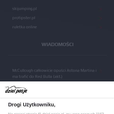
skijumping.pl
protipster.pl
ruletka online
WIADOMOŚCI
McCullough całkowicie opuści Astona Martina i
ma trafić do Red Bulla (akt.)
Dochód F1 spadł o 61 procent względem
zeszłego sezonu
Obecne silniki muszą polegać na uczących się
Drogi Użytkowniku,
algorytmach?
Honda uświadomiła sobie skalę problemów z