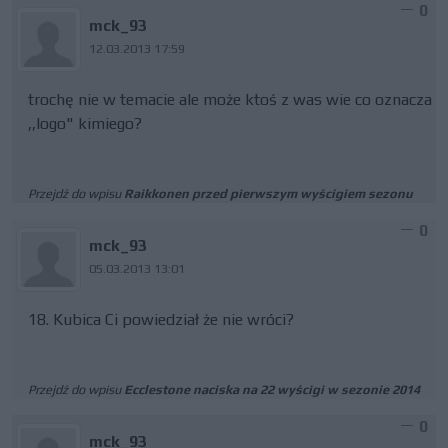
0
mck_93
12.03.2013 17:59
trochę nie w temacie ale może ktoś z was wie co oznacza
,,logo" kimiego?
Przejdź do wpisu
Raikkonen przed pierwszym wyścigiem sezonu
0
mck_93
05.03.2013 13:01
18. Kubica Ci powiedział że nie wróci?
Przejdź do wpisu
Ecclestone naciska na 22 wyścigi w sezonie 2014
0
mck_93