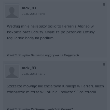
0
mck_93
29.07.2012 16:48
Według mnie najlepszy bolid to Ferrari z Alonso w
kokpicie oraz Lotusy. Myśle ze po przerwie Lotusy
regularnie bedą na podium.
Przejdź do wpisu
Hamilton wygrywa na Węgrzech
0
mck_93
29.07.2012 12:19
Szczerze mówiąc nie chciałbym Kimiego w Ferrari, niech
zdobędzie mistrza w Lotusie i pokaze SF co stracili.
Przejdź do wpisu
Raikkonen wróci do Ferrari?