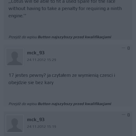
,,Lotus will be able to fit a used spare for the race
without having to take a penalty for requiring a ninth
engine.''
Przejdź do wpisu
Button najszybszy przed kwalifikacjami
0
mck_93
24.11.2012 15:29
17 jestes pewny? ja czytałem ze wymienią czesci i
obejdzie sie bez kary
Przejdź do wpisu
Button najszybszy przed kwalifikacjami
0
mck_93
24.11.2012 15:19