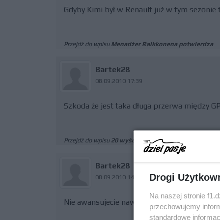
Gdyby Kimi był w Renault już w tym sezonie 
Przejdź do wpisu
Menadżer Raikkonena potwierdza
Bartek28
08.09.2010 17:39
Szkoda że jest taka długa przerwa między GP 
Przejdź do wpisu
20 wyścigów w sezonie 2011
Bartek28
Drogi Użytkow
08.09.2010 14:05
Na naszej stronie f1.
Nie awansujecie nawet do Q2 chyba że bedzie
przechowujemy informa
standardowe informac