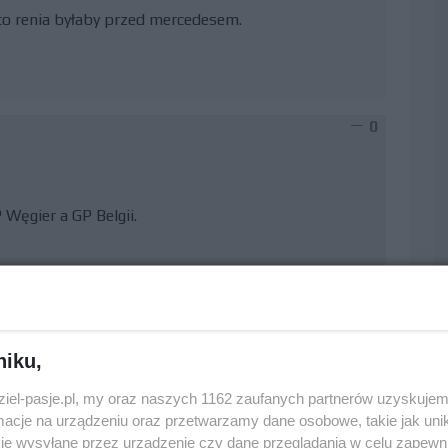
to renia byłaby przed mercedesem.
0
Węgier a GP Belgii.
0
niku,
dziel-pasje.pl, my oraz naszych 1162 zaufanych partnerów uzyskujem
 padać. Módlcie się o deszcz.
cje na urządzeniu oraz przetwarzamy dane osobowe, takie jak unika
je wysyłane przez urządzenie czy dane przeglądania w celu zapewn