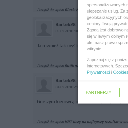
spersonalizowanych re
Przejdź do wpisu
Glock: Naciskamy bardzo mocno
ulepszanie usług. Za
geolokalizacyjnych or
cenimy Twoją prywatno
Bartek28
Zgoda jest dobrowoln
05.09.2010 18:34
się w lewym dolnym r
ale masz prawo sprzec
Ja rownież tak myślę.
witrynie.
Zapoznaj się z poniż
internetowych. Szcze
Przejdź do wpisu
Sutil: następny rok będzie wyzwani
Prywatności
i
Cookie
Bartek28
04.09.2010 21:12
PARTNERZY
Gorszym kierowcą od Sakona był chyba tylko
Przejdź do wpisu
HRT liczy na najlepszy rezultat w s