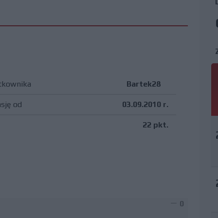
tkownika
Bartek28
asję od
03.09.2010 r.
22 pkt.
0