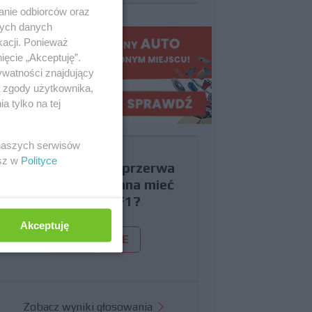
anie odbiorców oraz
nych danych
kacji. Ponieważ
ięcie „Akceptuję”.
ywatności znajdujący
ą zgody użytkownika,
 tylko na tej
 naszych serwisów
esz w
Polityce
Czy uważasz, że przerwa
wakacyjna powinna mieć
miejsce w F1?
Akceptuję
TAK
NIE
Zobacz wyniki głosowania