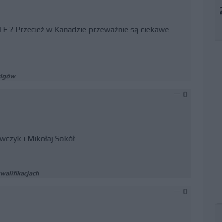
TF ? Przecież w Kanadzie przeważnie są ciekawe
cigów
0
owczyk i Mikołaj Sokół
walifikacjach
0