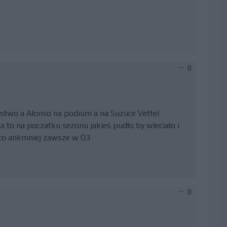
0
ciestwo a Alonso na podium a na Suzuce Vettel
a to na poczatku sezonu jakieś pudło by wleciało i
y co ankmniej zawsze w Q3
0