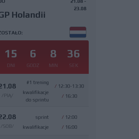
DO
21.08 -
23.08
GP Holandii
ZOSTAŁO:
15
6
8
35
DNI
GODZ
MIN
SEK
#1 trening
21.08
/
12:30-13:30
kwalifikacje
/PIĄ/
/
16:30
do sprintu
22.08
sprint
/
12:00
/SOB/
kwalifikacje
/
16:00