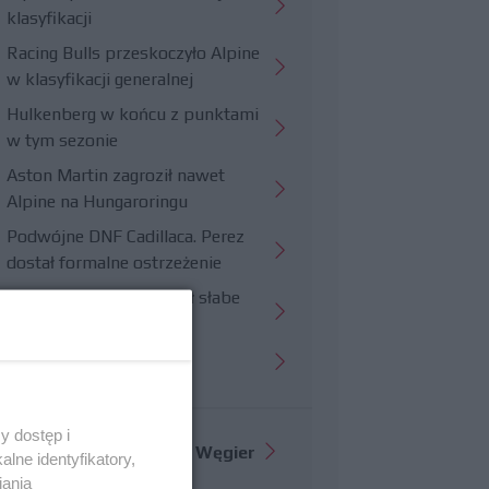
klasyfikacji
Racing Bulls przeskoczyło Alpine
w klasyfikacji generalnej
Hulkenberg w końcu z punktami
w tym sezonie
Aston Martin zagroził nawet
Alpine na Hungaroringu
Podwójne DNF Cadillaca. Perez
dostał formalne ostrzeżenie
Hungaroring potwierdził słabe
strony Williamsa
Trudny wyścig Haasa
y dostęp i
Więcej informacji o
GP Węgier
lne identyfikatory,
iania