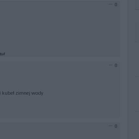
0
tuł
0
i kubeł zimnej wody
0