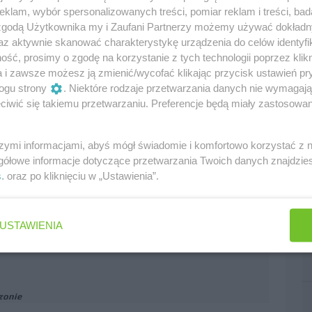
klam, wybór spersonalizowanych treści, pomiar reklam i treści, bad
 zgodą Użytkownika my i Zaufani Partnerzy możemy używać dokład
az aktywnie skanować charakterystykę urządzenia do celów identyfi
0
ść, prosimy o zgodę na korzystanie z tych technologii poprzez klikn
a i zawsze możesz ją zmienić/wycofać klikając przycisk ustawień pr
ogu strony
. Niektóre rodzaje przetwarzania danych nie wymagaj
iwić się takiemu przetwarzaniu. Preferencje będą miały zastosowania
szymi informacjami, abyś mógł świadomie i komfortowo korzystać z
gółowe informacje dotyczące przetwarzania Twoich danych znajdzi
em
s
. oraz po kliknięciu w „Ustawienia”.
0
USTAWIENIA
 Alberts
ezonie