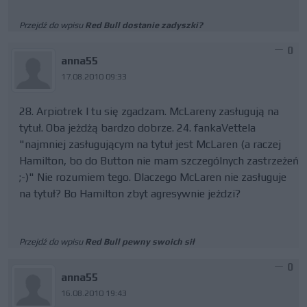
Przejdź do wpisu
Red Bull dostanie zadyszki?
0
anna55
17.08.2010 09:33
28. Arpiotrek I tu się zgadzam. McLareny zasługują na
tytuł. Oba jeżdżą bardzo dobrze. 24. fankaVettela
"najmniej zasługującym na tytuł jest McLaren (a raczej
Hamilton, bo do Button nie mam szczególnych zastrzeżeń
;-)" Nie rozumiem tego. Dlaczego McLaren nie zasługuje
na tytuł? Bo Hamilton zbyt agresywnie jeździ?
Przejdź do wpisu
Red Bull pewny swoich sił
0
anna55
16.08.2010 19:43