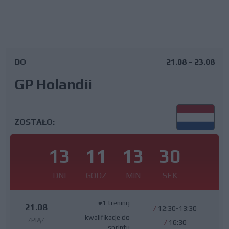
DO
21.08 - 23.08
GP Holandii
ZOSTAŁO:
13
11
13
29
DNI
GODZ
MIN
SEK
#1 trening
21.08
/
12:30-13:30
kwalifikacje do
/PIĄ/
/
16:30
sprintu