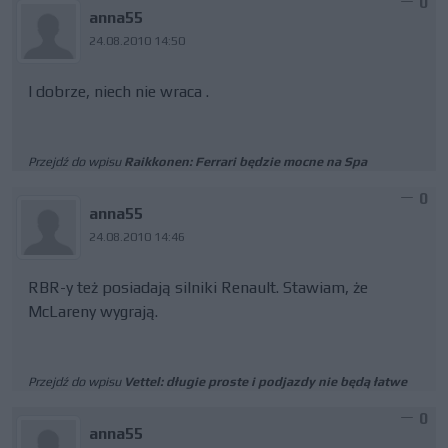
0
anna55
24.08.2010 14:50
I dobrze, niech nie wraca .
Przejdź do wpisu
Raikkonen: Ferrari będzie mocne na Spa
0
anna55
24.08.2010 14:46
RBR-y też posiadają silniki Renault. Stawiam, że
McLareny wygrają.
Przejdź do wpisu
Vettel: długie proste i podjazdy nie będą łatwe
0
anna55