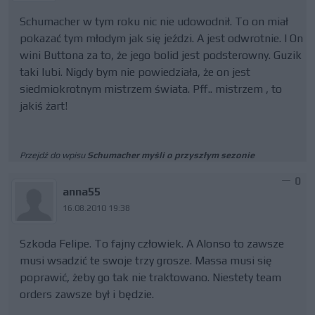
Schumacher w tym roku nic nie udowodnił. To on miał
pokazać tym młodym jak się jeździ. A jest odwrotnie. I On
wini Buttona za to, że jego bolid jest podsterowny. Guzik
taki lubi. Nigdy bym nie powiedziała, że on jest
siedmiokrotnym mistrzem świata. Pff.. mistrzem , to
jakiś żart!
Przejdź do wpisu
Schumacher myśli o przyszłym sezonie
0
anna55
16.08.2010 19:38
Szkoda Felipe. To fajny człowiek. A Alonso to zawsze
musi wsadzić te swoje trzy grosze. Massa musi się
poprawić, żeby go tak nie traktowano. Niestety team
orders zawsze był i będzie.