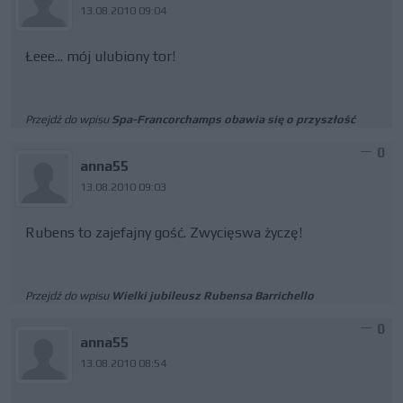
13.08.2010 09:04
Łeee... mój ulubiony tor!
Przejdź do wpisu
Spa-Francorchamps obawia się o przyszłość
0
anna55
13.08.2010 09:03
Rubens to zajefajny gość. Zwycięswa życzę!
Przejdź do wpisu
Wielki jubileusz Rubensa Barrichello
0
anna55
13.08.2010 08:54