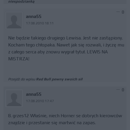
niespodzianką
0
anna55
17.08.2010 18:11
Nie będzie takiego drugiego Lewisa. Jest nie zastąpiony.
Kocham tego chłopaka. Nawet jak się rozwali, i życzę mu
z całego serca aby znowu wygrał tytuł. LEWIS NA
MISTRZA!
Przejdź do wpisu
Red Bull pewny swoich sił
0
anna55
17.08.2010 17:47
8. grzes12 Właśnie, niech Horner se dobrych kierowców
znajdzie i przestanie się martwić na zapas.