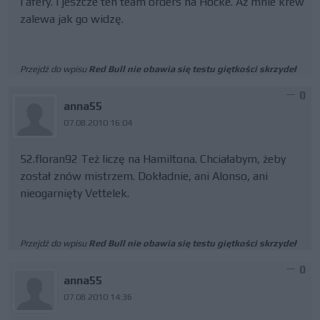
i afery. I jeszcze ten team orders na Hocke. Aż mnie krew
zalewa jak go widzę.
Przejdź do wpisu
Red Bull nie obawia się testu giętkości skrzydeł
0
anna55
07.08.2010 16:04
52.floran92 Też liczę na Hamiltona. Chciałabym, żeby
został znów mistrzem. Dokładnie, ani Alonso, ani
nieogarnięty Vettelek.
Przejdź do wpisu
Red Bull nie obawia się testu giętkości skrzydeł
0
anna55
07.08.2010 14:36