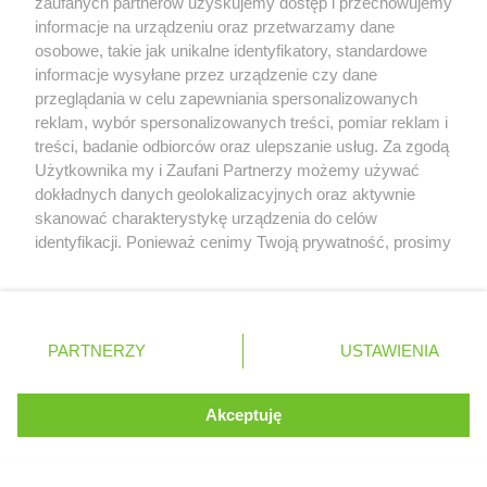
zaufanych partnerów uzyskujemy dostęp i przechowujemy
Williamsa
informacje na urządzeniu oraz przetwarzamy dane
Trudny wyścig Haasa
osobowe, takie jak unikalne identyfikatory, standardowe
informacje wysyłane przez urządzenie czy dane
przeglądania w celu zapewniania spersonalizowanych
reklam, wybór spersonalizowanych treści, pomiar reklam i
Więcej informacji o
GP Węgier
treści, badanie odbiorców oraz ulepszanie usług. Za zgodą
Serwis internetowy, z którego korzystasz, używa plików
Użytkownika my i Zaufani Partnerzy możemy używać
cookies. Są to pliki instalowane w urządzeniach
dokładnych danych geolokalizacyjnych oraz aktywnie
końcowych osób korzystających z serwisu, w celu
skanować charakterystykę urządzenia do celów
administrowania serwisem, poprawy jakości
identyfikacji. Ponieważ cenimy Twoją prywatność, prosimy
świadczonych usług w tym dostosowania treści serwisu
o zgodę na korzystanie z tych technologii poprzez
do preferencji użytkownika, utrzymania sesji
kliknięcie „Akceptuję”. Zgoda jest dobrowolna i zawsze
użytkownika oraz dla celów statystycznych i
możesz ją zmienić/wycofać klikając przycisk ustawień
targetowania behawioralnego reklamy.
prywatności znajdujący się w lewym dolnym rogu strony
PARTNERZY
Dowiedz się więcej o naszej polityce
USTAWIENIA
. Niektóre rodzaje przetwarzania danych nie wymagają
prywatności
zgody użytkownika, ale masz prawo sprzeciwić się
takiemu przetwarzaniu. Preferencje będą miały
Akceptuję
Czy uważasz, że przerwa wakacyjna
ROZUMIEM
zastosowania tylko na tej witrynie.
powinna mieć miejsce w F1?
Zapoznaj się z poniższymi informacjami, abyś mógł