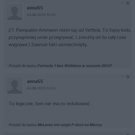
0
anna55
24.08.2010 18:55
27. Pampalini Ammann różni się od Vettela. To fajny kolo,
przynajmniej umie przegrywać. ( zresztą on to cały czas
wygrywa ) Zawsze taki uśmiechnięty.
Przejdź do wpisu
Formuła 1 bez Webbera w sezonie 2012?
0
anna55
24.08.2010 14:53
To logiczne, tam nie ma co redukować .
Przejdź do wpisu
McLaren nie użyje F-duct na Monzy