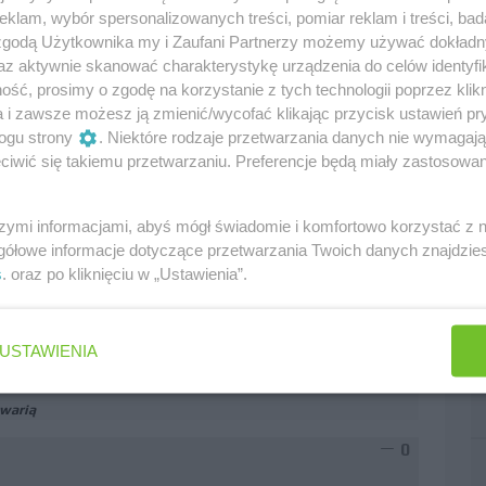
klam, wybór spersonalizowanych treści, pomiar reklam i treści, bad
 zgodą Użytkownika my i Zaufani Partnerzy możemy używać dokład
az aktywnie skanować charakterystykę urządzenia do celów identyfi
ść, prosimy o zgodę na korzystanie z tych technologii poprzez klikn
 się w mclarenie bo są tacy sami.
a i zawsze możesz ją zmienić/wycofać klikając przycisk ustawień pr
ogu strony
. Niektóre rodzaje przetwarzania danych nie wymagaj
iwić się takiemu przetwarzaniu. Preferencje będą miały zastosowania
0
szymi informacjami, abyś mógł świadomie i komfortowo korzystać z
gółowe informacje dotyczące przetwarzania Twoich danych znajdzi
s
. oraz po kliknięciu w „Ustawienia”.
zaczęło się to samo co w BMW czyli problemy z
USTAWIENIA
warią
0