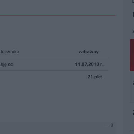
tkownika
zabawny
asję od
11.07.2010 r.
21 pkt.
0