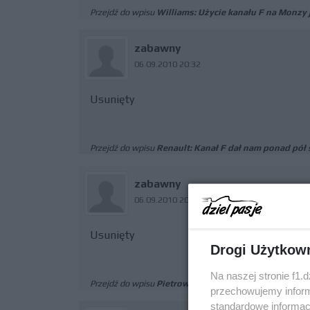
Przejdź do wpisu
Williams: Użycie kanału F na Monzy
zabawny
06.09.2010 20:32
Usunięty
Przejdź do wpisu
Renault: Kanał F dał nam ponad pół
zabawny
06.09.2010 20:31
Usunięty
Drogi Użytkow
Na naszej stronie f1.
Przejdź do wpisu
Pietrow: Moim celem są punkty
przechowujemy informa
standardowe informac