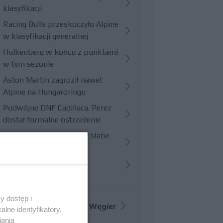
klasyfikacji
Racing Bulls przeskoczyło Alpine
w klasyfikacji generalnej
Hulkenberg w końcu z punktami
w tym sezonie
Aston Martin zagroził nawet
Alpine na Hungaroringu
Podwójne DNF Cadillaca. Perez
dostał formalne ostrzeżenie
Hungaroring potwierdził słabe
strony Williamsa
Trudny wyścig Haasa
y dostęp i
Więcej informacji o
GP Węgier
lne identyfikatory,
iania