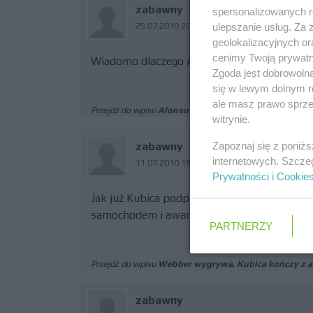
zabawny
spersonalizowanych re
25.07.2010 20:55
ulepszanie usług. Za
geolokalizacyjnych or
cenimy Twoją prywatno
Wiadomo dlaczego Alonso i Hamilton nielubili
Zgoda jest dobrowoln
się w lewym dolnym r
ale masz prawo sprzec
Przejdź do wpisu
Alonso zadowolony z wygranej
witrynie.
Zapoznaj się z poniż
zabawny
internetowych. Szcze
11.07.2010 19:07
Prywatności
i
Cookie
Jak już Kubica podpisał z nimi kontrakt to 
samochodem i awarie
PARTNERZY
Przejdź do wpisu
Webber wygrywa, Kubica kończy z a
zabawny