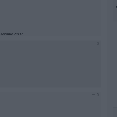
a sezonie 2011?
0
0