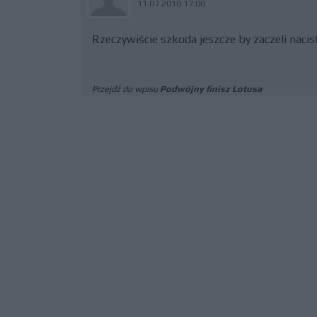
11.07.2010 17:00
Rzeczywiście szkoda jeszcze by zaczeli naci
Przejdź do wpisu
Podwójny finisz Lotusa