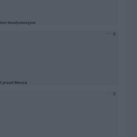
 jest bezdyskusyjne
0
h przed Monzą
0