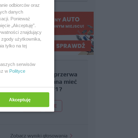
anie odbiorców oraz
nych danych
kacji. Ponieważ
ięcie „Akceptuję”.
ywatności znajdujący
ą zgody użytkownika,
 tylko na tej
 naszych serwisów
esz w
Polityce
Czy uważasz, że przerwa
wakacyjna powinna mieć
miejsce w F1?
Akceptuję
TAK
NIE
Zobacz wyniki głosowania