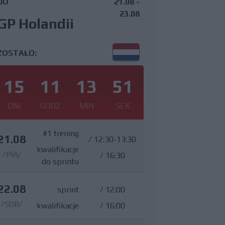
DO
21.08 -
23.08
GP Holandii
ZOSTAŁO:
15
11
13
49
DNI
GODZ
MIN
SEK
#1 trening
21.08
/
12:30-13:30
kwalifikacje
/PIĄ/
/
16:30
do sprintu
22.08
sprint
/
12:00
/SOB/
kwalifikacje
/
16:00