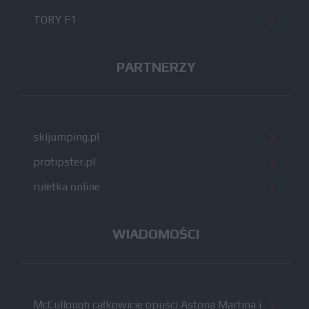
TORY F1
PARTNERZY
skijumping.pl
protipster.pl
ruletka online
WIADOMOŚCI
McCullough całkowicie opuści Astona Martina i