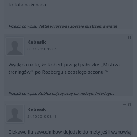
to totalna żenada.
Przejdź do wpisu
Vettel wygrywa i zostaje mistrzem świata!
0
Kebesik
06.11.2010 15:04
Wygląda na to, że Robert przejął pałeczkę ,,Mistrza
treningów'' po Rosbergu z zeszłego sezonu ^^
Przejdź do wpisu
Kubica najszybszy na mokrym Interlagos
0
Kebesik
24.10.2010 08:48
Ciekawe ilu zawodników dojedzie do mety jeśli wznowią