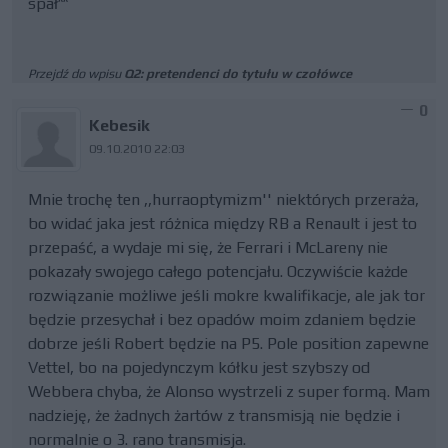
spał^^
Przejdź do wpisu
Q2: pretendenci do tytułu w czołówce
0
Kebesik
09.10.2010 22:03
Mnie trochę ten ,,hurraoptymizm'' niektórych przeraża,
bo widać jaka jest różnica między RB a Renault i jest to
przepaść, a wydaje mi się, że Ferrari i McLareny nie
pokazały swojego całego potencjału. Oczywiście każde
rozwiązanie możliwe jeśli mokre kwalifikacje, ale jak tor
będzie przesychał i bez opadów moim zdaniem będzie
dobrze jeśli Robert będzie na P5. Pole position zapewne
Vettel, bo na pojedynczym kółku jest szybszy od
Webbera chyba, że Alonso wystrzeli z super formą. Mam
nadzieję, że żadnych żartów z transmisją nie będzie i
normalnie o 3. rano transmisja.