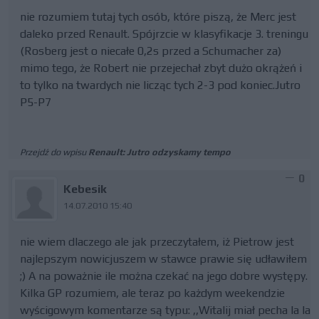
nie rozumiem tutaj tych osób, które piszą, że Merc jest
daleko przed Renault. Spójrzcie w klasyfikacje 3. treningu
(Rosberg jest o niecałe 0,2s przed a Schumacher za)
mimo tego, że Robert nie przejechał zbyt dużo okrążeń i
to tylko na twardych nie licząc tych 2-3 pod koniec.Jutro
P5-P7
Przejdź do wpisu
Renault: Jutro odzyskamy tempo
0
Kebesik
14.07.2010 15:40
nie wiem dlaczego ale jak przeczytałem, iż Pietrow jest
najlepszym nowicjuszem w stawce prawie się udławiłem
;) A na poważnie ile można czekać na jego dobre występy.
Kilka GP rozumiem, ale teraz po każdym weekendzie
wyścigowym komentarze są typu: ,,Witalij miał pecha la la