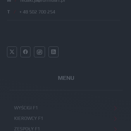
M
/
redakcja@formula1.pl
T
/
+ 48 502 700 254
MENU
WYŚCIGI F1
KIEROWCY F1
ZESPOŁY F1