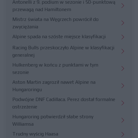
Antonelli z 9. podium w sezonie i 50-punktową
przewagą nad Hamiltonem
Mistrz świata na Węgrzech powrócił do
zwyciężania
Alpine spada na szóste miejsce klasyfikacji
Racing Bulls przeskoczyło Alpine w klasyfikacji
generalnej
Hulkenberg w końcu z punktami w tym
sezonie
Aston Martin zagroził nawet Alpine na
Hungaroringu
Podwójne DNF Cadillaca. Perez dostał formalne
ostrzeżenie
Hungaroring potwierdził słabe strony
Williamsa
Trudny wyścig Haasa