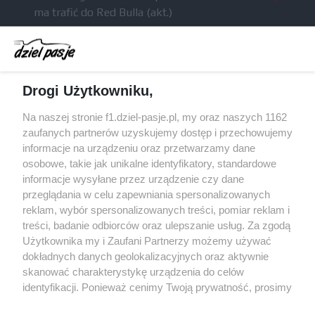
ma trafić do Red Bulla (akt.)
Dochód F1 spadł o 61 procent względem
zeszłego sezonu
Obecne silniki muszą polegać na uczących się
Drogi Użytkowniku,
algorytmach?
Honda uświadomiła sobie skalę problemów z
Na naszej stronie f1.dziel-pasje.pl, my oraz naszych 1162
silnikiem dopiero w styczniu
zaufanych partnerów uzyskujemy dostęp i przechowujemy
informacje na urządzeniu oraz przetwarzamy dane
Audi planuje wprowadzić jeszcze cztery duże
osobowe, takie jak unikalne identyfikatory, standardowe
pakiety poprawek w 2026 roku
informacje wysyłane przez urządzenie czy dane
przeglądania w celu zapewniania spersonalizowanych
reklam, wybór spersonalizowanych treści, pomiar reklam i
treści, badanie odbiorców oraz ulepszanie usług. Za zgodą
© 2004 - 2026 GPmedia
Polityka prywatności
Serwis internetowy, z którego korzystasz, używa plików
Użytkownika my i Zaufani Partnerzy możemy używać
cookies. Są to pliki instalowane w urządzeniach
Kopiowanie treści bez
dokładnych danych geolokalizacyjnych oraz aktywnie
końcowych osób korzystających z serwisu, w celu
skanować charakterystykę urządzenia do celów
zgody autorów zabronione.
administrowania serwisem, poprawy jakości
identyfikacji. Ponieważ cenimy Twoją prywatność, prosimy
świadczonych usług w tym dostosowania treści serwisu
o zgodę na korzystanie z tych technologii poprzez
do preferencji użytkownika, utrzymania sesji