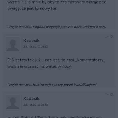
wyścig ^^ Dla mnie byłoby to szaleństwem biorąc pod
uwagę, że jest to nowy tor.
Przejdź do wpisu
Pogoda krzyżuje plany w Korei (restart o 9:05)
0
Kebesik
23.10.2010 05:09
5. Niestety tak już u nas jest, że nasi ,,komentatorzy,,
wolą się wyspać niż wstać w nocy.
Przejdź do wpisu
Kubica najszybszy przed kwalifikacjami
0
Kebesik
23.10.2010 05:05
brawo Robert ! Teraz tylko, żeby mechanicy nic nie