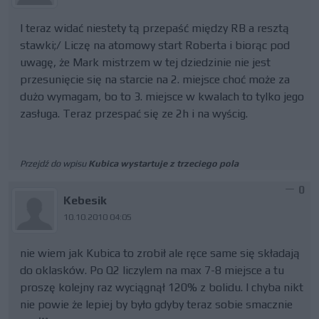
I teraz widać niestety tą przepaść między RB a resztą
stawki;/ Liczę na atomowy start Roberta i biorąc pod
uwagę, że Mark mistrzem w tej dziedzinie nie jest
przesunięcie się na starcie na 2. miejsce choć może za
dużo wymagam, bo to 3. miejsce w kwalach to tylko jego
zasługa. Teraz przespać się ze 2h i na wyścig.
Przejdź do wpisu
Kubica wystartuje z trzeciego pola
0
Kebesik
10.10.2010 04:05
nie wiem jak Kubica to zrobił ale ręce same się składają
do oklasków. Po Q2 liczylem na max 7-8 miejsce a tu
proszę kolejny raz wyciągnął 120% z bolidu. I chyba nikt
nie powie że lepiej by było gdyby teraz sobie smacznie