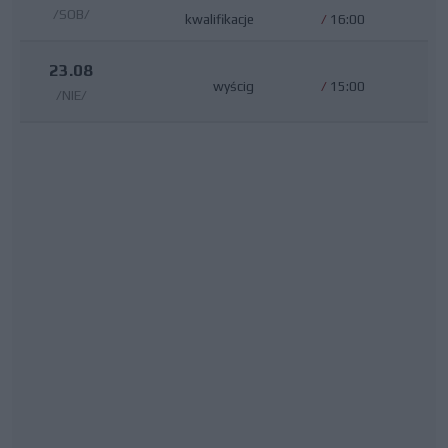
/SOB/
kwalifikacje
/
16:00
23.08
wyścig
/
15:00
/NIE/