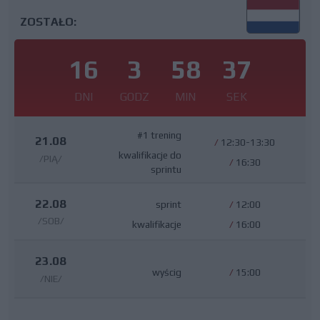
ZOSTAŁO:
16
3
58
36
DNI
GODZ
MIN
SEK
#1 trening
21.08
/
12:30-13:30
kwalifikacje do
/PIĄ/
/
16:30
sprintu
22.08
sprint
/
12:00
/SOB/
kwalifikacje
/
16:00
23.08
wyścig
/
15:00
/NIE/