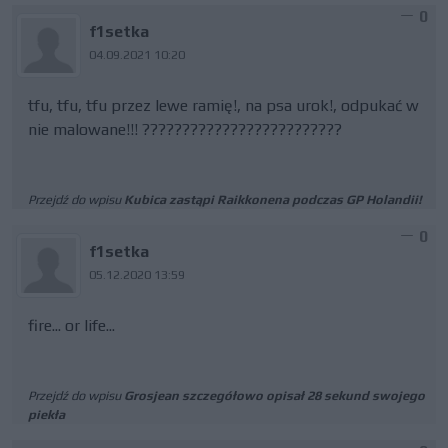
0
f1setka
04.09.2021 10:20
tfu, tfu, tfu przez lewe ramię!, na psa urok!, odpukać w
nie malowane!!! ?????????????????????????
Przejdź do wpisu
Kubica zastąpi Raikkonena podczas GP Holandii!
0
f1setka
05.12.2020 13:59
fire... or life...
Przejdź do wpisu
Grosjean szczegółowo opisał 28 sekund swojego
piekła