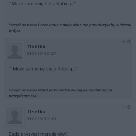
''Może zamienię się z Kubicą...''
Przejdź do wpisu
Force India o mały włos nie powtórzyłoby sukcesu
w Spa
0
f1setka
31.01.2014 21:07
'' Może zamienię się z Kubicą...''
Przejdź do wpisu
Ward potwierdza swoją kandydaturę na
prezydenta FIA
0
f1setka
31.01.2014 21:01
Będzie wsysał maruderów!!!