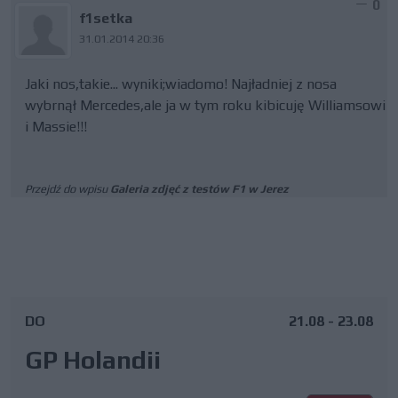
0
f1setka
31.01.2014 20:36
Jaki nos,takie... wyniki;wiadomo! Najładniej z nosa
wybrnął Mercedes,ale ja w tym roku kibicuję Williamsowi
i Massie!!!
Przejdź do wpisu
Galeria zdjęć z testów F1 w Jerez
DO
21.08 - 23.08
GP Holandii