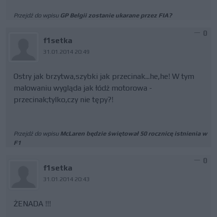
Przejdź do wpisu
GP Belgii zostanie ukarane przez FIA?
0
f1setka
31.01.2014 20:49
Ostry jak brzytwa,szybki jak przecinak...he,he! W tym
malowaniu wygląda jak łódż motorowa -
przecinak;tylko,czy nie tępy?!
Przejdź do wpisu
McLaren będzie świętował 50 rocznicę istnienia w
F1
0
f1setka
31.01.2014 20:43
ŻENADA !!!