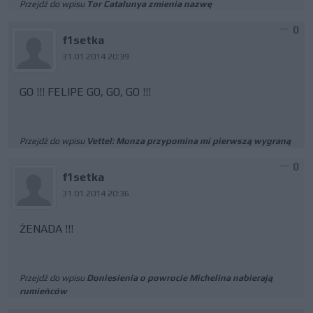
Przejdź do wpisu
Tor Catalunya zmienia nazwę
0
f1setka
31.01.2014 20:39
GO !!! FELIPE GO, GO, GO !!!
Przejdź do wpisu
Vettel: Monza przypomina mi pierwszą wygraną
0
f1setka
31.01.2014 20:36
ŻENADA !!!
Przejdź do wpisu
Doniesienia o powrocie Michelina nabierają
rumieńców