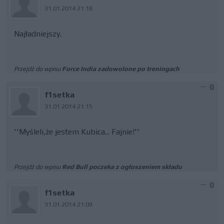
31.01.2014 21:18
Najładniejszy.
Przejdź do wpisu
Force India zadowolone po treningach
0
f1setka
31.01.2014 21:15
''Myśleli,że jestem Kubica... Fajnie!''
Przejdź do wpisu
Red Bull poczeka z ogłoszeniem składu
0
f1setka
31.01.2014 21:09