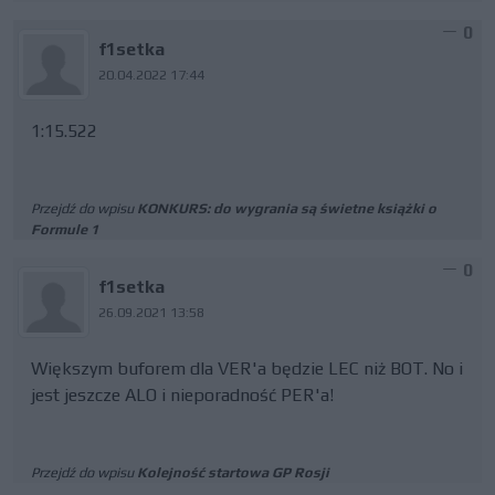
0
f1setka
20.04.2022 17:44
1:15.522
Przejdź do wpisu
KONKURS: do wygrania są świetne książki o
Formule 1
0
f1setka
26.09.2021 13:58
Większym buforem dla VER'a będzie LEC niż BOT. No i
jest jeszcze ALO i nieporadność PER'a!
Przejdź do wpisu
Kolejność startowa GP Rosji