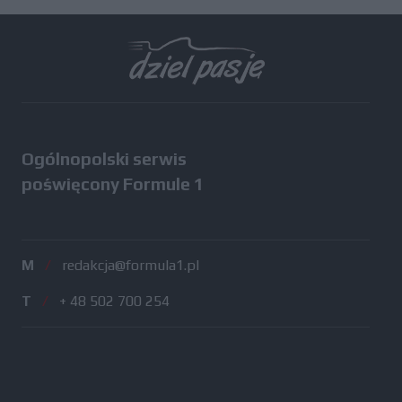
Ogólnopolski serwis
poświęcony Formule 1
M
/
redakcja@formula1.pl
T
/
+ 48 502 700 254