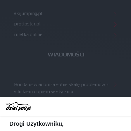
skijumping.pl
protipster.pl
ruletka online
WIADOMOŚCI
Honda uświadomiła sobie skalę problemów z
silnikiem dopiero w styczniu
Audi planuje wprowadzić jeszcze cztery duże
pakiety poprawek w 2026 roku
Gasly dołączył do krytyki obecnych
Drogi Użytkowniku,
samochodów F1