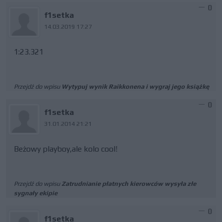
0
f1setka
14.03.2019 17:27
1:23.321
Przejdź do wpisu
Wytypuj wynik Raikkonena i wygraj jego książkę
0
f1setka
31.01.2014 21:21
Beżowy playboy,ale kolo cool!
Przejdź do wpisu
Zatrudnianie płatnych kierowców wysyła złe
sygnały ekipie
0
f1setka