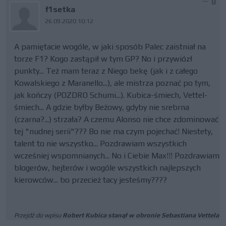
0
f1setka
26.09.2020 10:12
A pamiętacie wogóle, w jaki sposób Palec zaistniał na
torze F1? Kogo zastąpił w tym GP? No i przywiózł
punkty... Też mam teraz z Niego bekę (jak i z całego
Kowalskiego z Maranello...), ale mistrza poznać po tym,
jak kończy (POZDRO Schumi...). Kubica-śmiech, Vettel-
śmiech... A gdzie byłby Beżowy, gdyby nie srebrna
(czarna?...) strzała? A czemu Alonso nie chce zdominować
tej "nudnej serii"??? Bo nie ma czym pojechać! Niestety,
talent to nie wszystko... Pozdrawiam wszystkich
wcześniej wspomnianych... No i Ciebie Max!!! Pozdrawiam
blogerów, hejterów i wogóle wszystkich najlepszych
kierowców... bo przecież tacy jesteśmy????
Przejdź do wpisu
Robert Kubica stanął w obronie Sebastiana Vettela