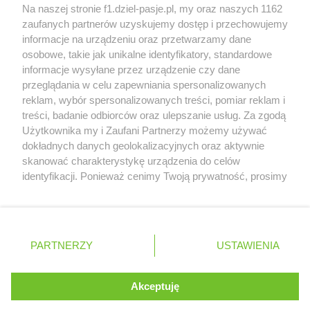
McCullough opuści Astona Martina z końcem
Na naszej stronie f1.dziel-pasje.pl, my oraz naszych 1162
2026 roku
zaufanych partnerów uzyskujemy dostęp i przechowujemy
informacje na urządzeniu oraz przetwarzamy dane
Poszkodowani kibice z GP Las Vegas 2023
osobowe, takie jak unikalne identyfikatory, standardowe
otrzymają częściowy zwrot pieniędzy
informacje wysyłane przez urządzenie czy dane
przeglądania w celu zapewniania spersonalizowanych
reklam, wybór spersonalizowanych treści, pomiar reklam i
treści, badanie odbiorców oraz ulepszanie usług. Za zgodą
© 2004 - 2026 GPmedia
Polityka prywatności
Serwis internetowy, z którego korzystasz, używa plików
Użytkownika my i Zaufani Partnerzy możemy używać
cookies. Są to pliki instalowane w urządzeniach
Kopiowanie treści bez
dokładnych danych geolokalizacyjnych oraz aktywnie
końcowych osób korzystających z serwisu, w celu
skanować charakterystykę urządzenia do celów
zgody autorów zabronione.
administrowania serwisem, poprawy jakości
identyfikacji. Ponieważ cenimy Twoją prywatność, prosimy
świadczonych usług w tym dostosowania treści serwisu
o zgodę na korzystanie z tych technologii poprzez
do preferencji użytkownika, utrzymania sesji
kliknięcie „Akceptuję”. Zgoda jest dobrowolna i zawsze
użytkownika oraz dla celów statystycznych i
możesz ją zmienić/wycofać klikając przycisk ustawień
Ta strona jest nieoficjalną stroną internetową i nie jest
targetowania behawioralnego reklamy.
prywatności znajdujący się w lewym dolnym rogu strony
powiązana w żaden sposób z grupą przedsiębiorstw Formula
PARTNERZY
Dowiedz się więcej o naszej polityce
USTAWIENIA
. Niektóre rodzaje przetwarzania danych nie wymagają
One, oraz oznaczeniami F1, FORMULA ONE, FORMULA 1 FIA
prywatności
FORMULA ONE WORLD CHAMPIONSHIP, GRAND PRIX i innymi
zgody użytkownika, ale masz prawo sprzeciwić się
znakami powiązanymi oraz znakami towarowymi należącymi
takiemu przetwarzaniu. Preferencje będą miały
Akceptuję
ROZUMIEM
do Formula One Licensing B.V
zastosowania tylko na tej witrynie.