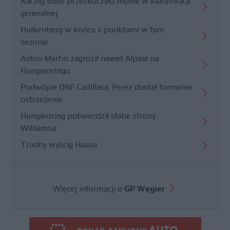
Racing Bulls przeskoczyło Alpine w klasyfikacji
generalnej
Hulkenberg w końcu z punktami w tym
sezonie
Aston Martin zagroził nawet Alpine na
Hungaroringu
Podwójne DNF Cadillaca. Perez dostał formalne
ostrzeżenie
Hungaroring potwierdził słabe strony
Williamsa
Trudny wyścig Haasa
Więcej informacji o
GP Węgier