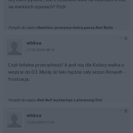
na miekkich oponach? Pzdr
Przejdź do wpisu
Hamilton przerywa dobrą passę Red Bulla
0
wbksa
27.03.2010 08:15
Czyli totalna przeciętność! A jest nią dla Kubicy walka o
wejście do Q3. Myślę że taki będzie cały sezon Renault--
frustracja.
Przejdź do wpisu
Red Bull wystartuje z pierwszej linii
0
wbksa
13.03.2010 17:01