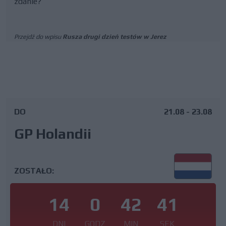
zdanie?
Przejdź do wpisu
Rusza drugi dzień testów w Jerez
DO
21.08 - 23.08
GP Holandii
ZOSTAŁO:
14
0
42
40
DNI
GODZ
MIN
SEK