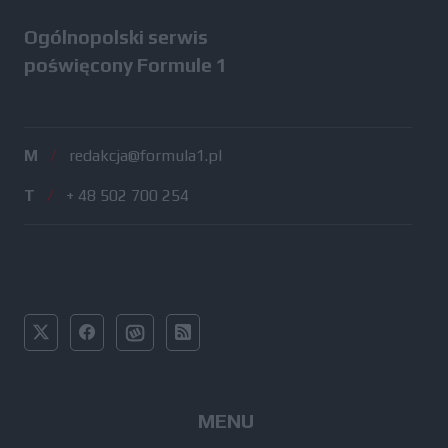
Ogólnopolski serwis
poświęcony Formule 1
M
/
redakcja@formula1.pl
T
/
+ 48 502 700 254
MENU