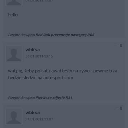
01.02.2011 11:07
hello
Przejdź do wpisu
Red Bull prezentuje następcę RB6
0
wbksa
31.01.2011 13:15
watpię, żeby polsat dawał testy na zywo--pewnie trza
bedzie sledzic na autosport.com
Przejdź do wpisu
Pierwsze zdjęcie R31
0
wbksa
31.01.2011 13:07