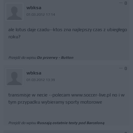
0
wbksa
01.03.2012 17:14
ale lotus daje czadu--ktos zna najlepszy czas z ubiegłego
roku?
Przejdź do wpisu
Do przerwy - Button
0
wbksa
01.03.2012 13:39
transmisje w necie --polecam www.soccer-live.pl no i w
tym przypadku wybieramy sporty motorowe
Przejdź do wpisu
Ruszają ostatnie testy pod Barceloną