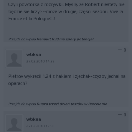
Czyli powtórka z rozrywki! Myślę. że Robert niestety nie
będzie sie liczył---może w drugiej części sezonu. Vive la
France et la Pologne!!!!
Przejdź do wpisu
Renault R30 ma spory potencjał
0
wbksa
27.02.2010 14:29
Pietrov wykrecil 1.24 z hakiem i zjechal--czyzby jechal na
oparach?
Przejdź do wpisu
Rusza trzeci dzień testów w Barcelonie
0
wbksa
27.02.2010 12:58