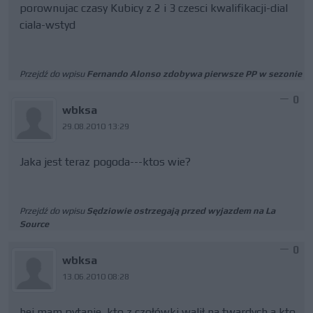
porownujac czasy Kubicy z 2 i 3 czesci kwalifikacji-dial
ciala-wstyd
Przejdź do wpisu
Fernando Alonso zdobywa pierwsze PP w sezonie
0
wbksa
29.08.2010 13:29
Jaka jest teraz pogoda---ktos wie?
Przejdź do wpisu
Sędziowie ostrzegają przed wyjazdem na La
Source
0
wbksa
13.06.2010 08:28
hej mam pytanie, kto z czołówki walił na twardych a kto