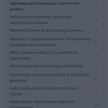
Ogromny pech Piastriego i Ferrari bez
podium
Verstappen kompletnie zaskoczony
wywalczonym podium
Hamilton: byliśmy w stanie osiągnąć więcej
Antonelli z 9. podium w sezonie i 50-punktową
przewagą nad Hamiltonem
Mistrz świata na Węgrzech powrócił do
zwyciężania
Alpine spada na szóste miejsce klasyfikacji
Racing Bulls przeskoczyło Alpine w klasyfikacji
generalnej
Hulkenberg w końcu z punktami w tym
sezonie
Aston Martin zagroził nawet Alpine na
Hungaroringu