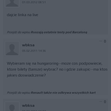
01.03.2012 08:51
dajcie linka na live
Przejdź do wpisu
Ruszają ostatnie testy pod Barceloną
0
wbksa
05.02.2011 14:36
Wybieram się na hungaroring--moze cos podpowiecie,
ktore bilety (tansze) wybrac? no i gdzie zakupic--ma ktos
jakies doswiadczenie?
Przejdź do wpisu
Renault także nie odkrywa wszystkich kart
0
wbksa