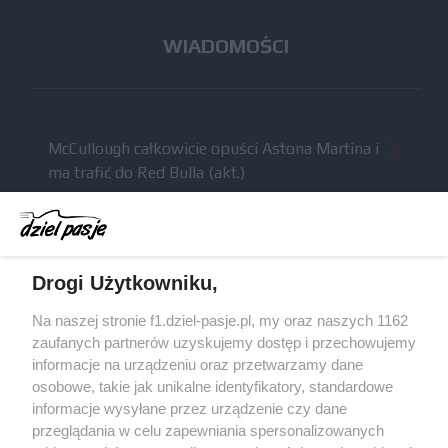
WIADOMOŚCI
McCullough całkowicie opuści Astona Martina i
ma trafić do Red Bulla (akt.)
Dochód F1 spadł o 61 procent względem
zeszłego sezonu
Obecne silniki muszą polegać na uczących się
Drogi Użytkowniku,
algorytmach?
Honda uświadomiła sobie skalę problemów z
Na naszej stronie f1.dziel-pasje.pl, my oraz naszych 1162
silnikiem dopiero w styczniu
zaufanych partnerów uzyskujemy dostęp i przechowujemy
informacje na urządzeniu oraz przetwarzamy dane
Audi planuje wprowadzić jeszcze cztery duże
osobowe, takie jak unikalne identyfikatory, standardowe
pakiety poprawek w 2026 roku
informacje wysyłane przez urządzenie czy dane
przeglądania w celu zapewniania spersonalizowanych