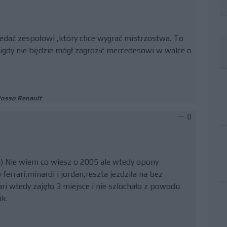
przedać zespołowi ,który chce wygrać mistrzostwa. To
nigdy nie będzie mógł zagrozić mercedesowi w walce o
Rosso Renault
0
o) Nie wiem co wiesz o 2005 ale wtedy opony
ferrari,minardi i jordan,reszta jezdziła na bez
ri wtedy zajęło 3 miejsce i nie szlochało z powodu
ik.