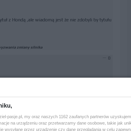
uł z Hondą ,ale wiadomą jest że nie zdobyli by tytułu
wyzwania zmiany silnika
0
ostęp" tylko gdy, to wiedział to już miał kontrakt z
niku,
odnotuje spory postęp
dziel-pasje.pl, my oraz naszych 1162 zaufanych partnerów uzyskujem
0
cje na urządzeniu oraz przetwarzamy dane osobowe, takie jak unika
je wysyłane przez urządzenie czy dane przeglądania w celu zapewn