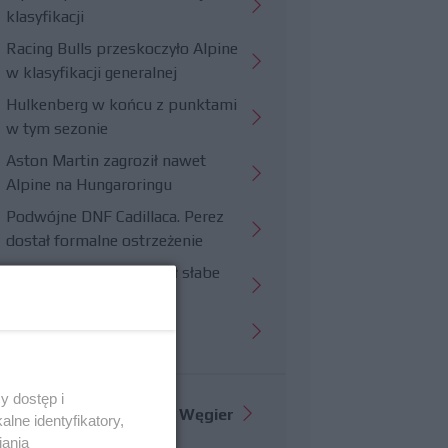
klasyfikacji
Racing Bulls przeskoczyło Alpine
w klasyfikacji generalnej
Hulkenberg w końcu z punktami
w tym sezonie
Aston Martin zagroził nawet
Alpine na Hungaroringu
Podwójne DNF Cadillaca. Perez
dostał formalne ostrzeżenie
Hungaroring potwierdził słabe
strony Williamsa
Trudny wyścig Haasa
y dostęp i
Więcej informacji o
GP Węgier
lne identyfikatory,
iania