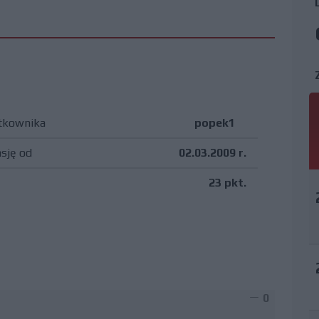
tkownika
popek1
asję od
02.03.2009 r.
23 pkt.
0