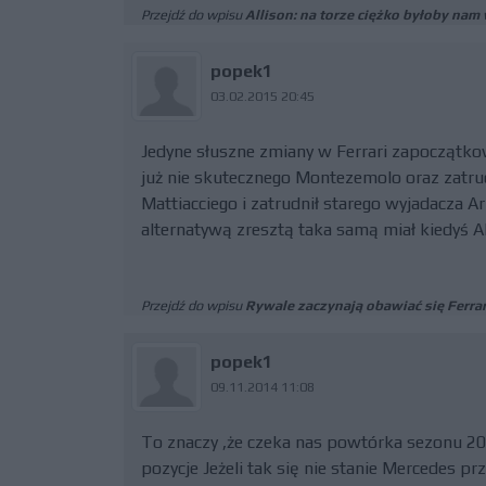
Przejdź do wpisu
Allison: na torze ciężko byłoby na
popek1
03.02.2015 20:45
Jedyne słuszne zmiany w Ferrari zapoczątko
już nie skutecznego Montezemolo oraz zatr
Mattiacciego i zatrudnił starego wyjadacza Arr
alternatywą zresztą taka samą miał kiedyś A
Przejdź do wpisu
Rywale zaczynają obawiać się Ferrar
popek1
09.11.2014 11:08
To znaczy ,że czeka nas powtórka sezonu 20
pozycje Jeżeli tak się nie stanie Mercedes 