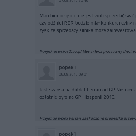
07.09.2015 20:40
Marchionne głupi nie jest woli sprzedać swój
czy później RBR bedzie miał konkurencyjny n
zysk ze sprzedaży silnika może zainwestowa
Przejdź do wpisu
Zarząd Mercedesa przeciwny dostar
popek1
06.09.2015 09:01
Jest szansa na dublet Ferrari od GP Niemiec
ostatnie było na GP Hiszpanii 2013.
Przejdź do wpisu
Ferrari zaskoczone niewielką prze
popek1