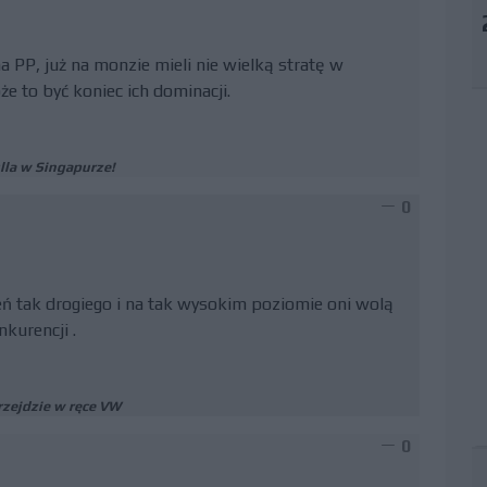
na PP, już na monzie mieli nie wielką stratę w
że to być koniec ich dominacji.
lla w Singapurze!
0
ń tak drogiego i na tak wysokim poziomie oni wolą
kurencji .
przejdzie w ręce VW
0