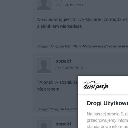
11.05.2015 17:03
Niewiadomą jest to czy McLaren zdobędzie tyt
z silnikiem Mercedesa.
Przejdź do wpisu
Hamilton: McLaren nie doszacował 
popek1
28.04.2015 19:16
"Alonso wiedział, że Ferrari odnotuje spory p
Mclarenem.
Drogi Użytkow
Przejdź do wpisu
Garcia: Alonso wiedział, że Ferrari 
Na naszej stronie f1.
przechowujemy informa
popek1
standardowe informac