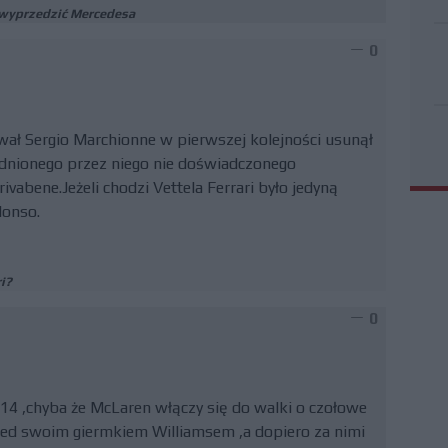
m wyprzedzić Mercedesa
0
wał Sergio Marchionne w pierwszej kolejności usunął
udnionego przez niego nie doświadczonego
ivabene.Jeżeli chodzi Vettela Ferrari było jedyną
lonso.
i?
0
14 ,chyba że McLaren włączy się do walki o czołowe
przed swoim giermkiem Williamsem ,a dopiero za nimi