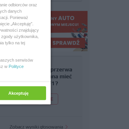
anie odbiorców oraz
nych danych
kacji. Ponieważ
ięcie „Akceptuję”.
ywatności znajdujący
ą zgody użytkownika,
 tylko na tej
 naszych serwisów
esz w
Polityce
Czy uważasz, że przerwa
wakacyjna powinna mieć
miejsce w F1?
Akceptuję
TAK
NIE
Zobacz wyniki głosowania