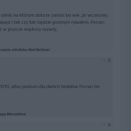
 silnik na którym dobrze zarobi bo wie ,że wcześniej
apęd i tak czy tak będzie groźnym rywalem .Ferrari
ć w jeszcze większy rozwój .
czaniu silników Red Bullowi
0
 2010 ,albo podium dla dwóch bolidów Ferrari bo
wagą Mercedesa
0