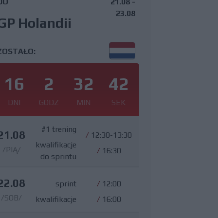
DO
21.08 -
23.08
GP Holandii
ZOSTAŁO:
16
2
32
41
DNI
GODZ
MIN
SEK
#1 trening
21.08
/
12:30-13:30
kwalifikacje
/PIĄ/
/
16:30
do sprintu
22.08
sprint
/
12:00
/SOB/
kwalifikacje
/
16:00