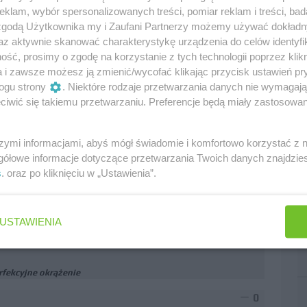
klam, wybór spersonalizowanych treści, pomiar reklam i treści, bad
 zgodą Użytkownika my i Zaufani Partnerzy możemy używać dokład
2014 każdy by wygrał z Rosbergiem bolidem
az aktywnie skanować charakterystykę urządzenia do celów identyfi
ść, prosimy o zgodę na korzystanie z tych technologii poprzez klikn
ez mocnego bolidu nic nie zrobi.
a i zawsze możesz ją zmienić/wycofać klikając przycisk ustawień pr
ogu strony
. Niektóre rodzaje przetwarzania danych nie wymagaj
iwić się takiemu przetwarzaniu. Preferencje będą miały zastosowania
ało poprawiony silnik?
0
szymi informacjami, abyś mógł świadomie i komfortowo korzystać z
gółowe informacje dotyczące przetwarzania Twoich danych znajdzi
s
. oraz po kliknięciu w „Ustawienia”.
spodziewałem się 1 sek.Widać wyraźnie ,że Ferrari
 potrafi już utrzymać wypracowanej wcześniej
USTAWIENIA
ja.
rfekcyjne okrążenie
0