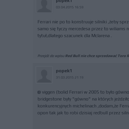
popek1
03.04.2015 16:59
Ferrari nie po to konstruuje silniki ,żeby s
samo się tyczy mercedesa przez to wiliams 
tytuł,dlatego szacunek dla Mclarena .
Przejdź do wpisu
Red Bull nie chce sprzedawać Toro 
popek1
31.03.2015 21:19
@ viggen (bolid Ferrari w 2005 to było gówn
bridgestone były "gówno" na których jeździło 
konkurencyjnych michelinach ,dodam,że Ferra
opon tak jak to robi dzisiaj redbull przez siln