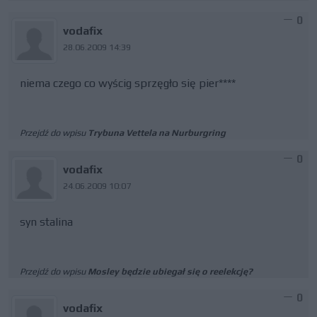
0
vodafix
28.06.2009 14:39
niema czego co wyścig sprzęgło się pier****
Przejdź do wpisu
Trybuna Vettela na Nurburgring
0
vodafix
24.06.2009 10:07
syn stalina
Przejdź do wpisu
Mosley będzie ubiegał się o reelekcję?
0
vodafix