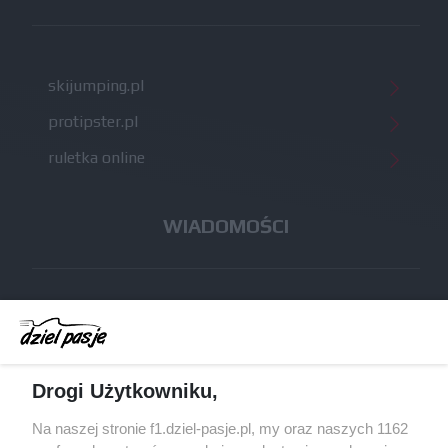
skijumping.pl
protipster.pl
ruletka online
WIADOMOŚCI
Audi planuje wprowadzić jeszcze cztery duże
pakiety poprawek w 2026 roku
Gasly dołączył do krytyki obecnych
Drogi Użytkowniku,
samochodów F1
Na naszej stronie f1.dziel-pasje.pl, my oraz naszych 1162
McCullough opuści Astona Martina z końcem