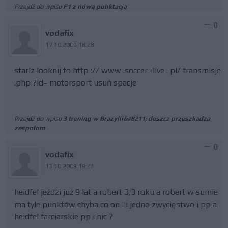
Przejdź do wpisu
F1 z nową punktacją
0
vodafix
17.10.2009 18:28
starlz looknij to http :// www .soccer -live . pl/ transmisje
.php ?id= motorsport usuń spacje
Przejdź do wpisu
3 trening w Brazylii&#8211; deszcz przeszkadza
zespołom
0
vodafix
13.10.2009 19:41
heidfel jeździ już 9 lat a robert 3,3 roku a robert w sumie
ma tyle punktów chyba co on ! i jedno zwycięstwo i pp a
heidfel farciarskie pp i nic ?