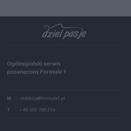
Ogólnopolski serwis
poświęcony Formule 1
M
/
redakcja@formula1.pl
T
/
+ 48 502 700 254