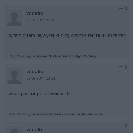
0
vodafix
16.02.2011 20:51
oj tam ojtam najwyżej kubicę weźmie red bull lub ferrari
Przejdź do wpisu
Renault: Heidfeld zastąpi Kubicę
0
vodafix
09.02.2011 08:04
wracaj na tor pozdrowienia !!!
Przejdź do wpisu
Forza Kubica - życzenia dla Roberta
0
vodafix