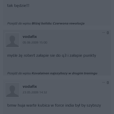
tak będzie!!!
Przejdź do wpisu
Bliżej bolidu: Czerwona rewolucja
0
vodafix
05.06.2009 15:00
myśle żę robert załapie sie do q3 i załapie punkty
Przejdź do wpisu
Kovalainen najszybszy w drugim treningu
0
vodafix
23.05.2009 14:32
bmw huja warte kubica w force india był by szybszy