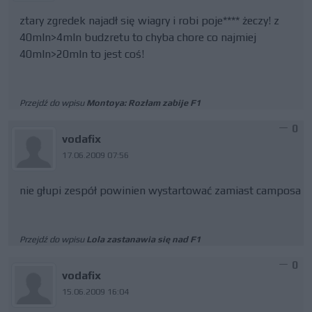
ztary zgredek najadł się wiagry i robi poje**** żeczy! z
40mln>4mln budzretu to chyba chore co najmiej
40mln>20mln to jest coś!
Przejdź do wpisu
Montoya: Rozłam zabije F1
0
vodafix
17.06.2009 07:56
nie głupi zespół powinien wystartować zamiast camposa
Przejdź do wpisu
Lola zastanawia się nad F1
0
vodafix
15.06.2009 16:04