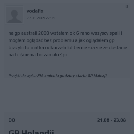
0
vodafix
27.01.2009 22:39
na gp australi 2008 wstałem ok 6 rano wszyscy spali i
mogłem oglądać bez problemu a jak oglądałem gp
brazylii to matka odkurzała lol bernie sra sie że dostanie
nad ciśnienia bo zamało śpi
Przejdź do wpisu
FIA zmienia godziny startu GP Malezji
DO
21.08 - 23.08
GP Holandii