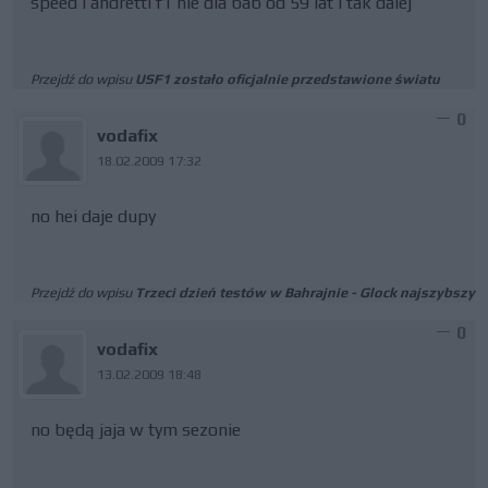
speed i andretti f1 nie dla bab od 59 lat i tak dalej
Przejdź do wpisu
USF1 zostało oficjalnie przedstawione światu
0
vodafix
18.02.2009 17:32
no hei daje dupy
Przejdź do wpisu
Trzeci dzień testów w Bahrajnie - Glock najszybszy
0
vodafix
13.02.2009 18:48
no będą jaja w tym sezonie