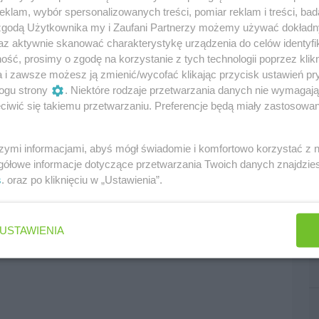
klam, wybór spersonalizowanych treści, pomiar reklam i treści, bad
 zgodą Użytkownika my i Zaufani Partnerzy możemy używać dokład
az aktywnie skanować charakterystykę urządzenia do celów identyfi
ść, prosimy o zgodę na korzystanie z tych technologii poprzez klikn
a i zawsze możesz ją zmienić/wycofać klikając przycisk ustawień pr
ogu strony
. Niektóre rodzaje przetwarzania danych nie wymagaj
iwić się takiemu przetwarzaniu. Preferencje będą miały zastosowania
szymi informacjami, abyś mógł świadomie i komfortowo korzystać z
gółowe informacje dotyczące przetwarzania Twoich danych znajdzi
s
. oraz po kliknięciu w „Ustawienia”.
USTAWIENIA