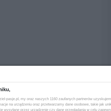
niku,
dziel-pasje.pl, my oraz naszych 1160 zaufanych partnerów uzyskujem
cje na urządzeniu oraz przetwarzamy dane osobowe, takie jak unika
je wysyłane przez urządzenie czy dane przeglądania w celu zapewn