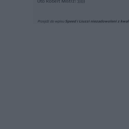
Oto Robert Mistrz! :)))))
Przejdź do wpisu
Speed i Liuzzi niezadowoleni z kwali