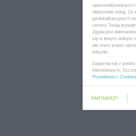
spersonalizowanych re
ulepszanie usług. Za
geolokalizacyjnych or
cenimy Twoją prywatno
Zgoda jest dobrowoln
się w lewym dolnym r
ale masz prawo sprzec
witrynie.
Zapoznaj się z poniż
internetowych. Szcze
Prywatności
i
Cookie
PARTNERZY