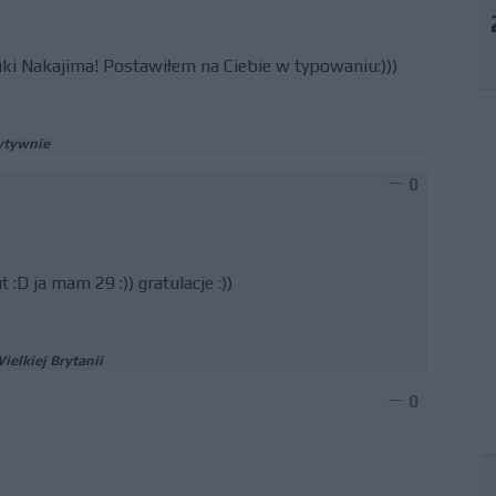
zuki Nakajima! Postawiłem na Ciebie w typowaniu:)))
ytywnie
0
 :D ja mam 29 :)) gratulacje :))
elkiej Brytanii
0