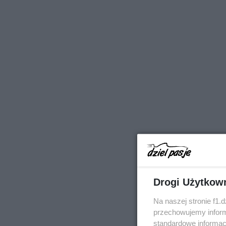
Drogi Użytkow
Na naszej stronie f1.
przechowujemy informa
standardowe informac