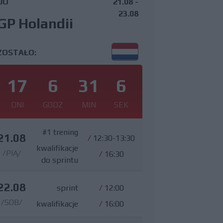
DO
21.08 -
23.08
GP Holandii
ZOSTAŁO:
17
6
31
6
DNI
GODZ
MIN
SEK
#1 trening
21.08
/
12:30-13:30
kwalifikacje
/PIĄ/
/
16:30
do sprintu
22.08
sprint
/
12:00
/SOB/
kwalifikacje
/
16:00