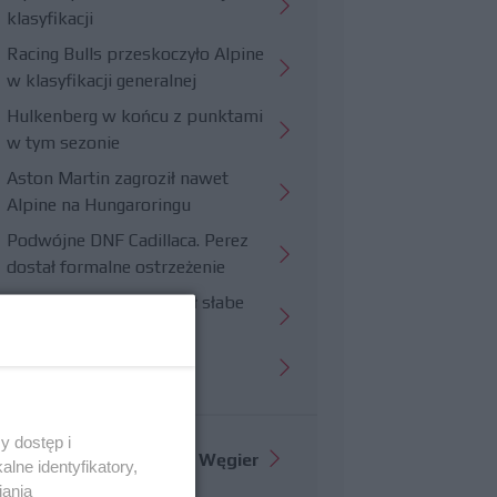
klasyfikacji
Racing Bulls przeskoczyło Alpine
w klasyfikacji generalnej
Hulkenberg w końcu z punktami
w tym sezonie
Aston Martin zagroził nawet
Alpine na Hungaroringu
Podwójne DNF Cadillaca. Perez
dostał formalne ostrzeżenie
Hungaroring potwierdził słabe
strony Williamsa
Trudny wyścig Haasa
y dostęp i
Więcej informacji o
GP Węgier
lne identyfikatory,
iania