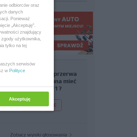
anie odbiorców oraz
nych danych
kacji. Ponieważ
ięcie „Akceptuję”.
ywatności znajdujący
ą zgody użytkownika,
 tylko na tej
 naszych serwisów
esz w
Polityce
Czy uważasz, że przerwa
wakacyjna powinna mieć
miejsce w F1?
Akceptuję
TAK
NIE
Zobacz wyniki głosowania