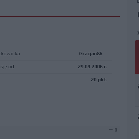
tkownika
Gracjan86
asję od
29.09.2006 r.
20 pkt.
0