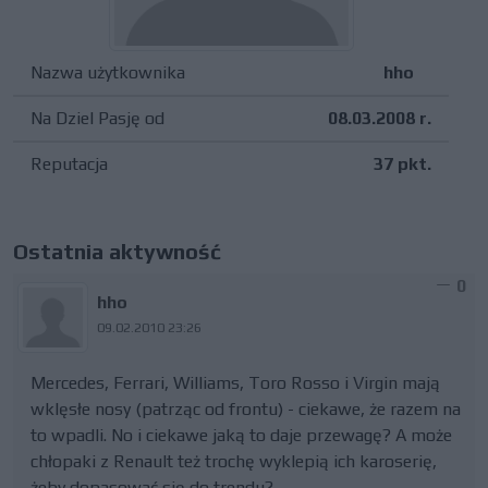
Nazwa użytkownika
hho
Na Dziel Pasję od
08.03.2008 r.
Reputacja
37 pkt.
Ostatnia aktywność
0
hho
09.02.2010 23:26
Mercedes, Ferrari, Williams, Toro Rosso i Virgin mają
wklęsłe nosy (patrząc od frontu) - ciekawe, że razem na
to wpadli. No i ciekawe jaką to daje przewagę? A może
chłopaki z Renault też trochę wyklepią ich karoserię,
żeby dopasować się do trendu?