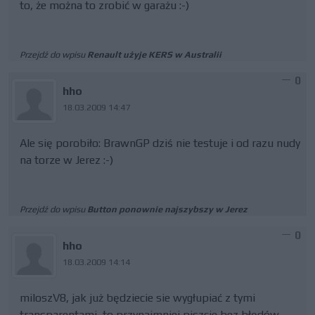
to, że można to zrobić w garażu :-)
Przejdź do wpisu
Renault użyje KERS w Australii
0
hho
18.03.2009 14:47
Ale się porobiło: BrawnGP dziś nie testuje i od razu nudy
na torze w Jerez :-)
Przejdź do wpisu
Button ponownie najszybszy w Jerez
0
hho
18.03.2009 14:14
miloszV8, jak już będziecie sie wygłupiać z tymi
transparentami, to przynajmniej piszcie bez błędów