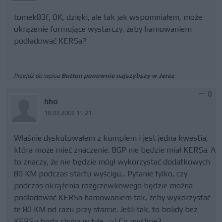
tomek83f, OK, dzięki, ale tak jak wspomniałem, może
okrążenie formujące wystarczy, żeby hamowaniem
podładować KERSa?
Przejdź do wpisu
Button ponownie najszybszy w Jerez
0
hho
18.03.2009 11:21
Właśnie dyskutowałem z kumplem i jest jedna kwestia,
która może mieć znaczenie. BGP nie będzie miał KERSa. A
to znaczy, że nie będzie mógł wykorzystać dodatkowych
80 KM podczas startu wyścigu... Pytanie tylko, czy
podczas okrążenia rozgrzewkowego będzie można
podładować KERSa hamowaniem tak, żeby wykorzystać
te 80 KM od razu przy starcie. Jeśli tak, to bolidy bez
KERSu będą chyba w tyle... :-) Co myślicie?