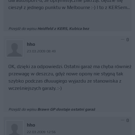
dla autosport-u, że optymistycznie patrząc będzie się
cieszył z jednego punktu w Melbourne :-) I to z KERSem...
Przejdź do wpisu
Heidfeld z KERS, Kubica bez
0
hho
23.03.2009 08:49
OK, dzięki za odpowiedzi. Ostatni garaż ma chyba również
przewagę w deszczu, gdyż nowe opony nie stygną tak
szybko podczas dłuuugiego wyjazdu ze stanowiska z
wcześniejszych garaży. :-)
Przejdź do wpisu
Brawn GP dostaje ostatni garaż
0
hho
22.03.2009 12:56