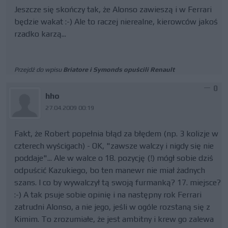
Jeszcze się skończy tak, że Alonso zawieszą i w Ferrari
będzie wakat :-) Ale to raczej nierealne, kierowców jakoś
rzadko karzą...
Przejdź do wpisu
Briatore i Symonds opuścili Renault
0
hho
27.04.2009 00:19
Fakt, że Robert popełnia błąd za błędem (np. 3 kolizje w
czterech wyścigach) - OK, "zawsze walczy i nigdy się nie
poddaje"... Ale w walce o 18. pozycję (!) mógł sobie dziś
odpuścić Kazukiego, bo ten manewr nie miał żadnych
szans. I co by wywalczył tą swoją furmanką? 17. miejsce?
:-) A tak psuje sobie opinię i na następny rok Ferrari
zatrudni Alonso, a nie jego, jeśli w ogóle rozstaną się z
Kimim. To zrozumiałe, że jest ambitny i krew go zalewa