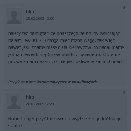
0
hho
28.03.2009 13:00
należy też pamiętać, że poszczególne bolidy (wliczając
balast i ew. KERS) mogą mieć różną wagę, tak więc
nawet jeśli znamy masy ciała kierowców, to nadal mamy
jedną niewiadomą (masa bolidu z balastem), która nie
pozwala nam oszacować ile jest paliwa w samochodach
Przejdź do wpisu
Button najlepszy w kwalifikacjach
0
hho
28.03.2009 12:21
Robert najlżejszy? Ciekawe co wyjdzie z tego krótkiego
stinta?