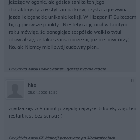
jeżdżąc w ogonie, ale gdzieś zanika ten jego
charakterystyczny styl: zimna krew, czysta, agresywna
jazda i eleganckie unikanie kolizji. W Hiszpanii? Sukcesem
będą pierwsze punkty... Niestety rację miał w tamtym
roku mówiąc, że ponaglając zespół do walki o tytuł
obawiał się, że taka szansa może się już nie powtórzyć...
No, ale Niemcy mieli swój cudowny plan...
Przejdź do wpisu
BMW Sauber - gorzej być nie mogło
0
hho
05.04.2009 12:52
zgadza się, w 9 minut przejadą najwyżej 6 kółek, więc ten
restart jest bez sensu :-)
Przejdź do wpisu
GP Malezji przerwane po 32 okrażeniach