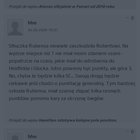
Przejdź do wpisu
Alonso oficjalnie w Ferrari od 2010 roku
0
hho
26.09.2009 18:07
Stłuczka Rubensa niewiele zaszkodziła Robertowi. Na
wyższe miejsce niż 7 nie miał moim zdaniem szans -
popatrzcie na czasy, jakie miał do odrobienia do
Heidfelda i Glocka. Jutro powinny być punkty, ale góra 3.
No, chyba że będzie kilka SC... Swoją drogą będzie
ciekawie jeśli chodzi o punktację generalną. Tym bardziej
szkoda Rubensa, miał szansę złapać kilka cennych
punktów pomimo kary za skrzynię biegów.
Przejdź do wpisu
Hamilton zdobywa kolejne pole position
0
hho