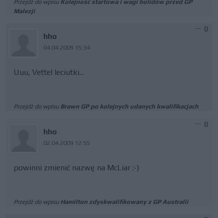
Przejdź do wpisu
Kolejność startowa i wagi bolidów przed GP
Malezji
0
hho
04.04.2009 15:34
Uuu, Vettel leciutki...
Przejdź do wpisu
Brawn GP po kolejnych udanych kwalifikacjach
0
hho
02.04.2009 12:55
powinni zmienić nazwę na McLiar :-)
Przejdź do wpisu
Hamilton zdyskwalifikowany z GP Australii