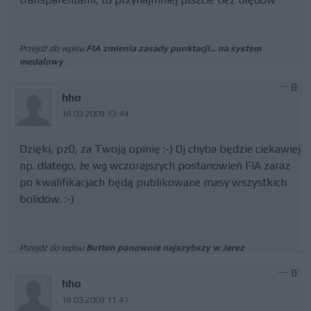
Przejdź do wpisu
FIA zmienia zasady punktacji... na system
medalowy
0
hho
18.03.2009 13:44
Dzięki, pz0, za Twoją opinię :-) Oj chyba będzie ciekawiej
np. dlatego, że wg wczorajszych postanowień FIA zaraz
po kwalifikacjach będą publikowane masy wszystkich
bolidów. :-)
Przejdź do wpisu
Button ponownie najszybszy w Jerez
0
hho
18.03.2009 11:47