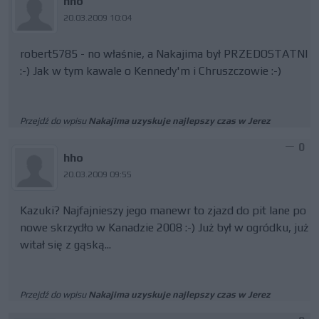
hho
20.03.2009 10:04
robert5785 - no właśnie, a Nakajima był PRZEDOSTATNI
:-) Jak w tym kawale o Kennedy'm i Chruszczowie :-)
Przejdź do wpisu
Nakajima uzyskuje najlepszy czas w Jerez
0
hho
20.03.2009 09:55
Kazuki? Najfajnieszy jego manewr to zjazd do pit lane po
nowe skrzydło w Kanadzie 2008 :-) Już był w ogródku, już
witał się z gąską...
Przejdź do wpisu
Nakajima uzyskuje najlepszy czas w Jerez