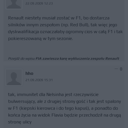
22.09.2009 12:23
Renault niestety musiał zostać w F1, bo dostarcza
silników innym zespołom (np. Red Bull), tak więc jego
dyskwalifikacja oznaczałaby ogromny cios w całą F1 i tak
pokiereszowaną w tym sezonie.
Przejdź do wpisu
FIA zawiesza karę wykluczenia zespołu Renault
0
hho
21.09.2009 15:31
tak, immunitet dla Nelsinha jest rzeczywiście
bulwersujący, ale z drugiej strony gość i tak jest spalony
w F1 (kiepski kierowca i do tego kapuś), a ponadto do
końca życia na widok Flavia będzie przechodził na drugą
stronę ulicy