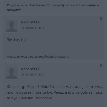
Przejdź do wpisu
Lewis Hamilton czwarty raz z rzędu triumfuje w
Hiszpanii
0
karolVTEC
13.10.2013 11:12
Ble, ble, ble...
Przejdź do wpisu
Vettel wychwala Grosjeana
0
karolVTEC
29.08.2012 11:30
Kto zastąpi Felipe? Mnie żadna decyzja raczej nie zdziwi...
równie dobrze może to być Perez, a równie dobrze może
to być Trulli lub Barrichello.