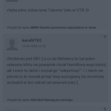
chyba jutro zobaczymy Takume Sato w STR :D
Przejdź do wpisu
BMW Sauber ponownie najszybsze w Jerez
0
karolVTEC
14.09.2008 22:45
Zientarski jest OK!! :] a co do Webbera to był jeden
odważny który na poważnie chciał Hamiltona wyprzedzić,
ale Lewis to debil i musiał go "odepchnąć" :/ i niech nie
pierniczy że musiał jechać linią wyścigową bo wcześniej
wchodził w ten zakret od wewnetrznej :[
Przejdź do wpisu
Red Bull Racing po wyścigu
0