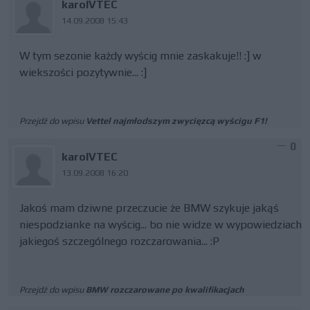
karolVTEC
14.09.2008 15:43
W tym sezonie każdy wyścig mnie zaskakuje!! :] w
wiekszości pozytywnie... :]
Przejdź do wpisu
Vettel najmłodszym zwycięzcą wyścigu F1!
0
karolVTEC
13.09.2008 16:20
Jakoś mam dziwne przeczucie że BMW szykuje jakąś
niespodzianke na wyścig... bo nie widze w wypowiedziach
jakiegoś szczególnego rozczarowania... :P
Przejdź do wpisu
BMW rozczarowane po kwalifikacjach