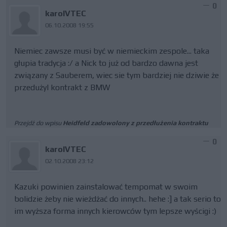
0
karolVTEC
06.10.2008 19:55
Niemiec zawsze musi być w niemieckim zespole... taka
głupia tradycja :/ a Nick to już od bardzo dawna jest
związany z Sauberem, wiec sie tym bardziej nie dziwie że
przedużyl kontrakt z BMW
Przejdź do wpisu
Heidfeld zadowolony z przedłużenia kontraktu
0
karolVTEC
02.10.2008 23:12
Kazuki powinien zainstalować tempomat w swoim
bolidzie żeby nie wieżdżać do innych.. hehe :] a tak serio to
im wyższa forma innych kierowców tym lepsze wyścigi :)