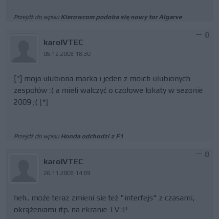
Przejdź do wpisu
Kierowcom podoba się nowy tor Algarve
0
karolVTEC
05.12.2008 18:30
[*] moja ulubiona marka i jeden z moich ulubionych
zespołów :( a mieli walczyć o czołowe lokaty w sezonie
2009 ;( [*]
Przejdź do wpisu
Honda odchodzi z F1
0
karolVTEC
26.11.2008 14:09
heh.. może teraz zmieni sie też "interfejs" z czasami,
okrążeniami itp. na ekranie TV :P