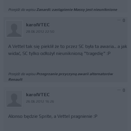
Przejdź do wpisu
Zanardi: zastąpienie Massy jest nieuniknione
0
karolVTEC
28.06.2012 22:50
A Vettel tak się pieklił że to przez SC była ta awaria... a jak
widać, SC tylko odłożył nieuniknioną "tragedię" :P
Przejdź do wpisu
Przegrzanie przyczyną awarii alternatorów
Renault
0
karolVTEC
26.06.2012 16:26
Alonso będzie Sprite, a Vettel pragnienie :P