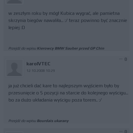
w zeszłym roku by mógł Kubica wygrać, ale pamietna
skrzynia biegów nawaliła... :/ teraz powinno być znacznie
lepiej :D
Przejdź do wpisu
Kierowcy BMW Sauber przed GP Chin
0
karolVTEC
12.10.2008 10:29
ja już chcieli dać kare to najlepszym wyjściem było by
przesunięcie o 5 pozycji na starcie do kolejnego wyścigu...
bo za dużo układania wyścigu poza torem.. :/
Przejdź do wpisu
Bourdais ukarany
0