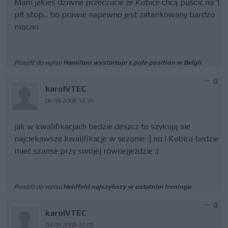
Mam jakieś dziwne przeczucie że Kubice chcą puścić na 1
pit stop... bo prawie napewno jest zatankowany bardzo
mocno
Przejdź do wpisu
Hamilton wystartuje z pole position w Belgii
0
karolVTEC
06.09.2008 12:35
jak w kwalifikacjach bedzie deszcz to szykują sie
najciekawsze kwalifikacje w sezonie :] no i Kubica bedzie
mieć szanse przy swojej równejjeździe :)
Przejdź do wpisu
Heidfeld najszybszy w ostatnim treningu
0
karolVTEC
04.09.2008 22:05