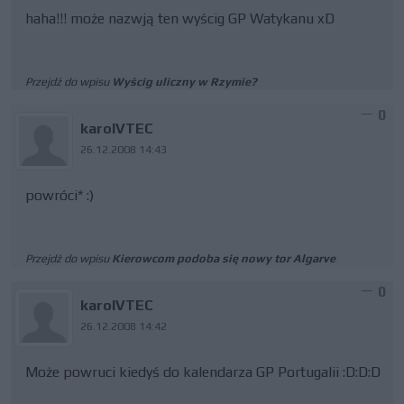
haha!!! może nazwją ten wyścig GP Watykanu xD
Przejdź do wpisu
Wyścig uliczny w Rzymie?
0
karolVTEC
26.12.2008 14:43
powróci* :)
Przejdź do wpisu
Kierowcom podoba się nowy tor Algarve
0
karolVTEC
26.12.2008 14:42
Może powruci kiedyś do kalendarza GP Portugalii :D:D:D