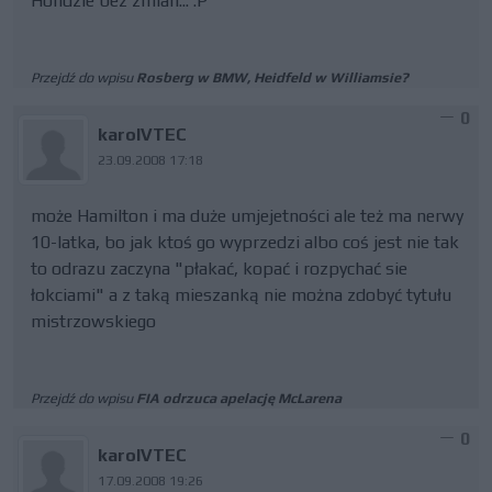
Hondzie bez zmian... :P
Przejdź do wpisu
Rosberg w BMW, Heidfeld w Williamsie?
0
karolVTEC
23.09.2008 17:18
może Hamilton i ma duże umjejetności ale też ma nerwy
10-latka, bo jak ktoś go wyprzedzi albo coś jest nie tak
to odrazu zaczyna "płakać, kopać i rozpychać sie
łokciami" a z taką mieszanką nie można zdobyć tytułu
mistrzowskiego
Przejdź do wpisu
FIA odrzuca apelację McLarena
0
karolVTEC
17.09.2008 19:26