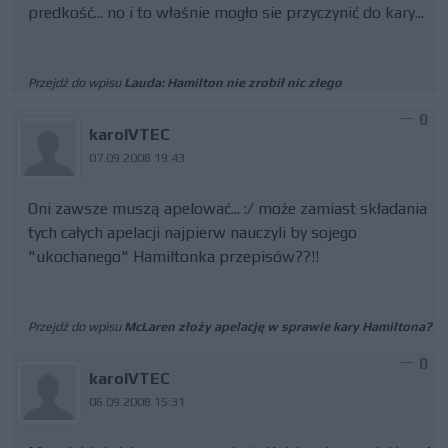
predkość... no i to właśnie mogło sie przyczynić do kary...
Przejdź do wpisu
Lauda: Hamilton nie zrobił nic złego
0
karolVTEC
07.09.2008 19:43
Oni zawsze muszą apelować... :/ może zamiast składania
tych całych apelacji najpierw nauczyli by sojego
"ukochanego" Hamiltonka przepisów??!!
Przejdź do wpisu
McLaren złoży apelację w sprawie kary Hamiltona?
0
karolVTEC
06.09.2008 15:31