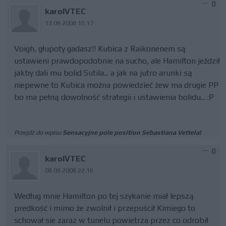
0
karolVTEC
13.09.2008 15:17
Voigh, głupoty gadasz!! Kubica z Raikonenem są
ustawieni prawdopodobnie na sucho, ale Hamilton jeździł
jakby dali mu bolid Sutila... a jak na jutro arunki są
niepewne to Kubica można powiedzieć żew ma drugie PP
bo ma pełną dowolność strategii i ustawienia bolidu... :P
Przejdź do wpisu
Sensacyjne pole position Sebastiana Vettela!
0
karolVTEC
08.09.2008 22:16
Według mnie Hamilton po tej szykanie miał lepszą
predkość i mimo że zwolnił i przepuścił Kimiego to
schował sie zaraz w tunelu powietrza przez co odrobił