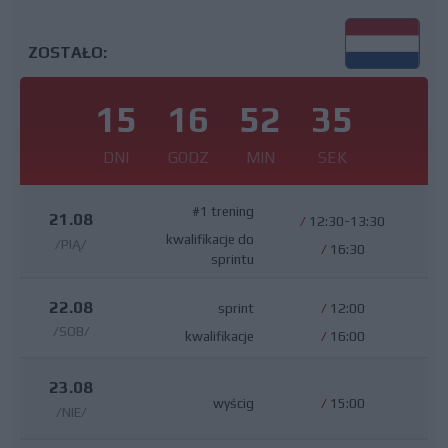
ZOSTAŁO:
15
16
52
34
DNI
GODZ
MIN
SEK
#1 trening
21.08
/
12:30-13:30
kwalifikacje do
/PIĄ/
/
16:30
sprintu
22.08
sprint
/
12:00
/SOB/
kwalifikacje
/
16:00
23.08
wyścig
/
15:00
/NIE/