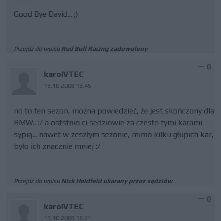
Good Bye David... ;)
Przejdź do wpisu
Red Bull Racing zadowolony
0
karolVTEC
18.10.2008 13:45
no to ten sezon, można powiedzieć, że jest skończony dla
BMW.. :/ a oststnio ci sedziowie za czesto tymi karami
sypią... nawet w zeszłym sezonie, mimo kilku głupich kar,
było ich znacznie mniej :/
Przejdź do wpisu
Nick Heidfeld ukarany przez sędziów
0
karolVTEC
13.10.2008 16:21