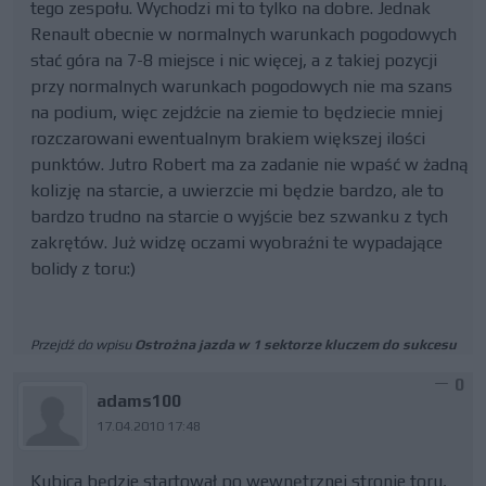
tego zespołu. Wychodzi mi to tylko na dobre. Jednak
Renault obecnie w normalnych warunkach pogodowych
stać góra na 7-8 miejsce i nic więcej, a z takiej pozycji
przy normalnych warunkach pogodowych nie ma szans
na podium, więc zejdźcie na ziemie to będziecie mniej
rozczarowani ewentualnym brakiem większej ilości
punktów. Jutro Robert ma za zadanie nie wpaść w żadną
kolizję na starcie, a uwierzcie mi będzie bardzo, ale to
bardzo trudno na starcie o wyjście bez szwanku z tych
zakrętów. Już widzę oczami wyobraźni te wypadające
bolidy z toru:)
Przejdź do wpisu
Ostrożna jazda w 1 sektorze kluczem do sukcesu
0
adams100
17.04.2010 17:48
Kubica będzie startował po wewnętrznej stronie toru,