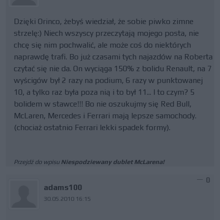
Dzięki Orinco, żebyś wiedział, że sobie piwko zimne
strzelę:) Niech wszyscy przeczytają mojego posta, nie
chcę się nim pochwalić, ale może coś do niektórych
naprawdę trafi. Bo już czasami tych najazdów na Roberta
czytać się nie da. On wyciąga 150% z bolidu Renault, na 7
wyścigów był 2 razy na podium, 6 razy w punktowanej
10, a tylko raz była poza nią i to był 11... I to czym? 5
bolidem w stawce!!! Bo nie oszukujmy się Red Bull,
McLaren, Mercedes i Ferrari mają lepsze samochody.
(chociaż ostatnio Ferrari lekki spadek formy).
Przejdź do wpisu
Niespodziewany dublet McLarena!
0
adams100
30.05.2010 16:15