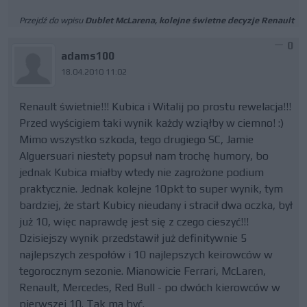
Przejdź do wpisu
Dublet McLarena, kolejne świetne decyzje Renault
0
adams100
18.04.2010 11:02
Renault świetnie!!! Kubica i Witalij po prostu rewelacja!!!
Przed wyścigiem taki wynik każdy wziąłby w ciemno! :)
Mimo wszystko szkoda, tego drugiego SC, Jamie
Alguersuari niestety popsuł nam trochę humory, bo
jednak Kubica miałby wtedy nie zagrożone podium
praktycznie. Jednak kolejne 10pkt to super wynik, tym
bardziej, że start Kubicy nieudany i stracił dwa oczka, był
już 10, więc naprawdę jest się z czego cieszyć!!!
Dzisiejszy wynik przedstawił już definitywnie 5
najlepszych zespołów i 10 najlepszych keirowców w
tegorocznym sezonie. Mianowicie Ferrari, McLaren,
Renault, Mercedes, Red Bull - po dwóch kierowców w
pierwszej 10. Tak ma być.