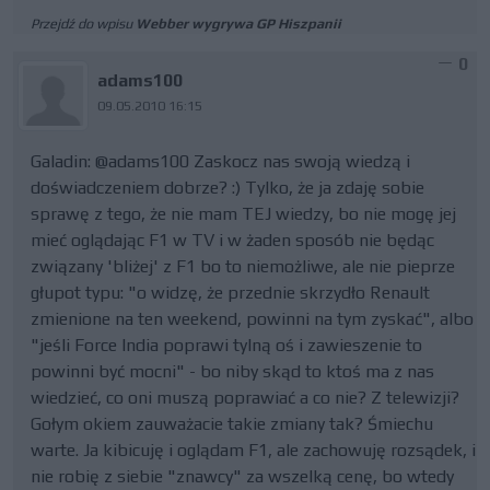
Przejdź do wpisu
Webber wygrywa GP Hiszpanii
0
adams100
09.05.2010 16:15
Galadin: @adams100 Zaskocz nas swoją wiedzą i
doświadczeniem dobrze? :) Tylko, że ja zdaję sobie
sprawę z tego, że nie mam TEJ wiedzy, bo nie mogę jej
mieć oglądając F1 w TV i w żaden sposób nie będąc
związany 'bliżej' z F1 bo to niemożliwe, ale nie pieprze
głupot typu: "o widzę, że przednie skrzydło Renault
zmienione na ten weekend, powinni na tym zyskać", albo
"jeśli Force India poprawi tylną oś i zawieszenie to
powinni być mocni" - bo niby skąd to ktoś ma z nas
wiedzieć, co oni muszą poprawiać a co nie? Z telewizji?
Gołym okiem zauważacie takie zmiany tak? Śmiechu
warte. Ja kibicuję i oglądam F1, ale zachowuję rozsądek, i
nie robię z siebie "znawcy" za wszelką cenę, bo wtedy