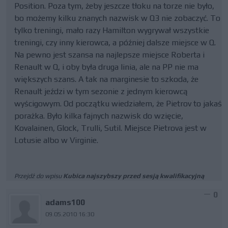
Position. Poza tym, żeby jeszcze tłoku na torze nie było,
bo możemy kilku znanych nazwisk w Q3 nie zobaczyć. To
tylko treningi, mało razy Hamilton wygrywał wszystkie
treningi, czy inny kierowca, a później dalsze miejsce w Q.
Na pewno jest szansa na najlepsze miejsce Roberta i
Renault w Q, i oby była druga linia, ale na PP nie ma
większych szans. A tak na marginesie to szkoda, że
Renault jeździ w tym sezonie z jednym kierowcą
wyścigowym. Od początku wiedziałem, że Pietrov to jakaś
porażka. Było kilka fajnych nazwisk do wzięcie,
Kovalainen, Glock, Trulli, Sutil. Miejsce Pietrova jest w
Lotusie albo w Virginie.
Przejdź do wpisu
Kubica najszybszy przed sesją kwalifikacyjną
0
adams100
09.05.2010 16:30