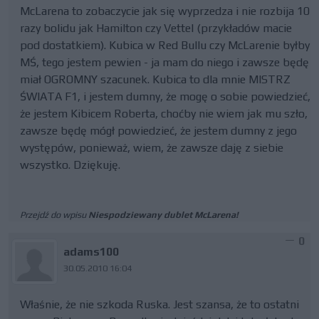
McLarena to zobaczycie jak się wyprzedza i nie rozbija 10
razy bolidu jak Hamilton czy Vettel (przykładów macie
pod dostatkiem). Kubica w Red Bullu czy McLarenie byłby
MŚ, tego jestem pewien - ja mam do niego i zawsze będę
miał OGROMNY szacunek. Kubica to dla mnie MISTRZ
ŚWIATA F1, i jestem dumny, że mogę o sobie powiedzieć,
że jestem Kibicem Roberta, choćby nie wiem jak mu szło,
zawsze będę mógł powiedzieć, że jestem dumny z jego
występów, ponieważ, wiem, że zawsze daję z siebie
wszystko. Dziękuję.
Przejdź do wpisu
Niespodziewany dublet McLarena!
0
adams100
30.05.2010 16:04
Właśnie, że nie szkoda Ruska. Jest szansa, że to ostatni