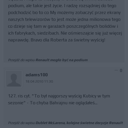
podium, ale takie jest życie. I radzę rozsądniej do tego
podchodzić bo to co My możemy zobaczyć przez ekrany
naszych telewizorów to jest może jedna milionowa tego
co dzieje się tam w garażach poszczególnych bolidów i
ich fabrykach, siedzibach. Nie ośmieszajcie się już więcej
naprawdę. Bravo dla Roberta za świetny wyścig!
Przejdź do wpisu
Renault mogło być na podium
0
adams100
18.04.2010 11:30
127. ris cyt. "To był najgorszy wyścig Kubicy w tym
sezonie" - To chyba Bahrajnu nie oglądałeś...
Przejdź do wpisu
Dublet McLarena, kolejne świetne decyzje Renault