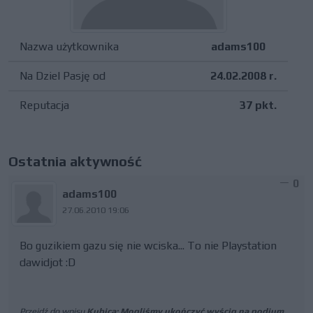
Nazwa użytkownika
adams100
Na Dziel Pasję od
24.02.2008 r.
Reputacja
37 pkt.
Ostatnia aktywność
0
adams100
27.06.2010 19:06
Bo guzikiem gazu się nie wciska... To nie Playstation
dawidjot :D
Przejdź do wpisu
Kubica: Mogliśmy ukończyć wyścig na podium