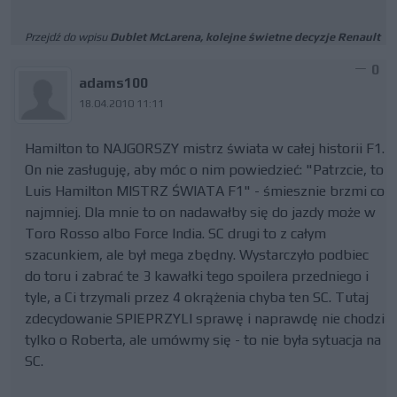
Przejdź do wpisu
Dublet McLarena, kolejne świetne decyzje Renault
0
adams100
18.04.2010 11:11
Hamilton to NAJGORSZY mistrz świata w całej historii F1.
On nie zasługuję, aby móc o nim powiedzieć: "Patrzcie, to
Luis Hamilton MISTRZ ŚWIATA F1" - śmiesznie brzmi co
najmniej. Dla mnie to on nadawałby się do jazdy może w
Toro Rosso albo Force India. SC drugi to z całym
szacunkiem, ale był mega zbędny. Wystarczyło podbiec
do toru i zabrać te 3 kawałki tego spoilera przedniego i
tyle, a Ci trzymali przez 4 okrążenia chyba ten SC. Tutaj
zdecydowanie SPIEPRZYLI sprawę i naprawdę nie chodzi
tylko o Roberta, ale umówmy się - to nie była sytuacja na
SC.