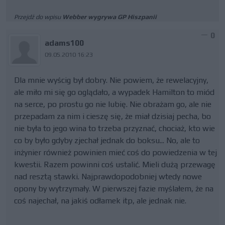
Przejdź do wpisu
Webber wygrywa GP Hiszpanii
0
adams100
09.05.2010 16:23
Dla mnie wyścig był dobry. Nie powiem, że rewelacyjny,
ale miło mi się go oglądało, a wypadek Hamilton to miód
na serce, po prostu go nie lubię. Nie obrażam go, ale nie
przepadam za nim i cieszę się, że miał dzisiaj pecha, bo
nie była to jego wina to trzeba przyznać, chociaż, kto wie
co by było gdyby zjechał jednak do boksu... No, ale to
inżynier również powinien mieć coś do powiedzenia w tej
kwestii. Razem powinni coś ustalić. Mieli dużą przewagę
nad resztą stawki. Najprawdopodobniej wtedy nowe
opony by wytrzymały. W pierwszej fazie myślałem, że na
coś najechał, na jakiś odłamek itp, ale jednak nie.