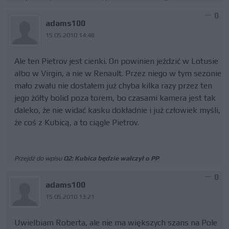
0
adams100
15.05.2010 14:48
Ale ten Pietrov jest cienki. On powinien jeździć w Lotusie
albo w Virgin, a nie w Renault. Przez niego w tym sezonie
mało zwału nie dostałem już chyba kilka razy przez ten
jego żółty bolid poza torem, bo czasami kamera jest tak
daleko, że nie widać kasku dokładnie i już człowiek myśli,
że coś z Kubicą, a to ciągle Pietrov.
Przejdź do wpisu
Q2: Kubica będzie walczył o PP
0
adams100
15.05.2010 13:21
Uwielbiam Roberta, ale nie ma większych szans na Pole