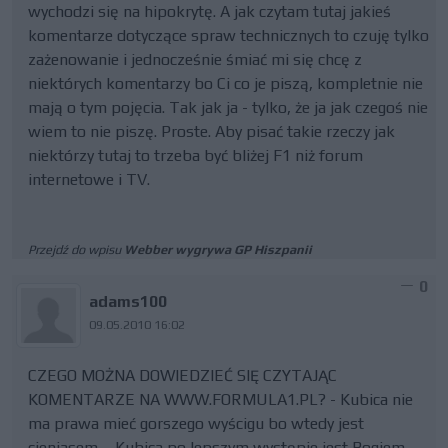
wychodzi się na hipokrytę. A jak czytam tutaj jakieś
komentarze dotyczące spraw technicznych to czuję tylko
zażenowanie i jednocześnie śmiać mi się chcę z
niektórych komentarzy bo Ci co je piszą, kompletnie nie
mają o tym pojęcia. Tak jak ja - tylko, że ja jak czegoś nie
wiem to nie piszę. Proste. Aby pisać takie rzeczy jak
niektórzy tutaj to trzeba być bliżej F1 niż forum
internetowe i TV.
Przejdź do wpisu
Webber wygrywa GP Hiszpanii
0
adams100
09.05.2010 16:02
CZEGO MOŻNA DOWIEDZIEĆ SIĘ CZYTAJĄC
KOMENTARZE NA WWW.FORMULA1.PL? - Kubica nie
ma prawa mieć gorszego wyścigu bo wtedy jest
cieniasem. - Kubica po lepszym występie jest Bogiem. -