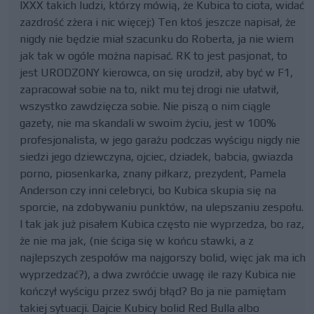
IXXX takich ludzi, którzy mówią, że Kubica to ciota, widać
zazdrość zżera i nic więcej:) Ten ktoś jeszcze napisał, że
nigdy nie będzie miał szacunku do Roberta, ja nie wiem
jak tak w ogóle można napisać. RK to jest pasjonat, to
jest URODZONY kierowca, on się urodził, aby być w F1,
zapracował sobie na to, nikt mu tej drogi nie ułatwił,
wszystko zawdzięcza sobie. Nie piszą o nim ciągle
gazety, nie ma skandali w swoim życiu, jest w 100%
profesjonalista, w jego garażu podczas wyścigu nigdy nie
siedzi jego dziewczyna, ojciec, dziadek, babcia, gwiazda
porno, piosenkarka, znany piłkarz, prezydent, Pamela
Anderson czy inni celebryci, bo Kubica skupia się na
sporcie, na zdobywaniu punktów, na ulepszaniu zespołu.
I tak jak już pisałem Kubica często nie wyprzedza, bo raz,
że nie ma jak, (nie ściga się w końcu stawki, a z
najlepszych zespołów ma najgorszy bolid, więc jak ma ich
wyprzedzać?), a dwa zwróćcie uwagę ile razy Kubica nie
kończył wyścigu przez swój błąd? Bo ja nie pamiętam
takiej sytuacji. Dajcie Kubicy bolid Red Bulla albo