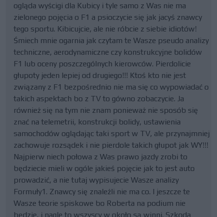
ogląda wyścigi dla Kubicy i tyle samo z Was nie ma
zielonego pojęcia o F1 a psioczycie się jak jacyś znawcy
tego sportu. Kibicujcie, ale nie róbcie z siebie idiotów!
Śmiech mnie ogarnia jak czytam te Wasze pseudo analizy
techniczne, aerodynamiczne czy konstrukcyjne bolidów
F1 lub oceny poszczególnych kierowców. Pierdolicie
głupoty jeden lepiej od drugiego!!! Ktoś kto nie jest
związany z F1 bezpośrednio nie ma się co wypowiadać o
takich aspektach bo z TV to gówno zobaczycie. Ja
również się na tym nie znam ponieważ nie sposób się
znać na telemetrii, konstrukcji bolidy, ustawienia
samochodów oglądając taki sport w TV, ale przynajmniej
zachowuje rozsądek i nie pierdole takich głupot jak WY!!!
Najpierw niech połowa z Was prawo jazdy zrobi to
będziecie mieli w ogóle jakieś pojęcie jak to jest auto
prowadzić, a nie tutaj wypisujecie Wasze analizy
Formuły1. Znawcy się znaleźli nie ma co. I jeszcze te
Wasze teorie spiskowe bo Roberta na podium nie
będzie, i nagle to wszyscy w około są winni. Szkoda