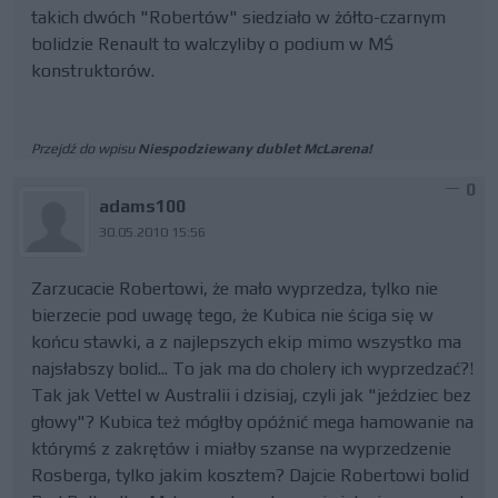
takich dwóch "Robertów" siedziało w żółto-czarnym
bolidzie Renault to walczyliby o podium w MŚ
konstruktorów.
Przejdź do wpisu
Niespodziewany dublet McLarena!
0
adams100
30.05.2010 15:56
Zarzucacie Robertowi, że mało wyprzedza, tylko nie
bierzecie pod uwagę tego, że Kubica nie ściga się w
końcu stawki, a z najlepszych ekip mimo wszystko ma
najsłabszy bolid... To jak ma do cholery ich wyprzedzać?!
Tak jak Vettel w Australii i dzisiaj, czyli jak "jeździec bez
głowy"? Kubica też mógłby opóźnić mega hamowanie na
którymś z zakrętów i miałby szanse na wyprzedzenie
Rosberga, tylko jakim kosztem? Dajcie Robertowi bolid