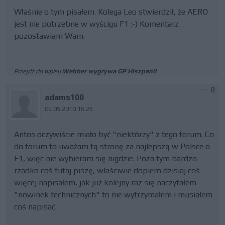
Właśnie o tym pisałem. Kolega Leo stwierdził, że AERO
jest nie potrzebne w wyścigu F1 :-) Komentarz
pozostawiam Wam.
Przejdź do wpisu
Webber wygrywa GP Hiszpanii
0
adams100
09.05.2010 16:26
Antos oczywiście miało być "niektórzy" z tego forum. Co
do forum to uważam tą stronę za najlepszą w Polsce o
F1, więc nie wybieram się nigdzie. Poza tym bardzo
rzadko coś tutaj piszę, właściwie dopiero dzisiaj coś
więcej napisałem, jak już kolejny raz się naczytałem
"nowinek technicznych" to nie wytrzymałem i musiałem
coś napisać.