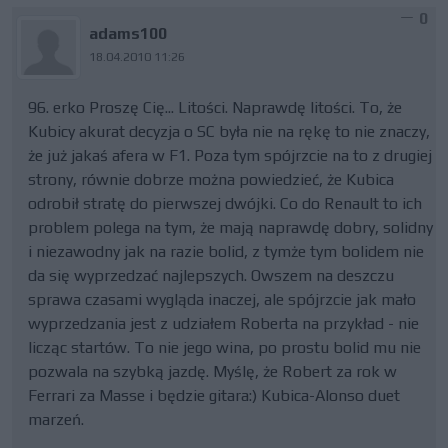
0
adams100
18.04.2010 11:26
96. erko Proszę Cię... Litości. Naprawdę litości. To, że
Kubicy akurat decyzja o SC była nie na rękę to nie znaczy,
że już jakaś afera w F1. Poza tym spójrzcie na to z drugiej
strony, równie dobrze można powiedzieć, że Kubica
odrobił stratę do pierwszej dwójki. Co do Renault to ich
problem polega na tym, że mają naprawdę dobry, solidny
i niezawodny jak na razie bolid, z tymże tym bolidem nie
da się wyprzedzać najlepszych. Owszem na deszczu
sprawa czasami wygląda inaczej, ale spójrzcie jak mało
wyprzedzania jest z udziałem Roberta na przykład - nie
licząc startów. To nie jego wina, po prostu bolid mu nie
pozwala na szybką jazdę. Myślę, że Robert za rok w
Ferrari za Masse i będzie gitara:) Kubica-Alonso duet
marzeń.