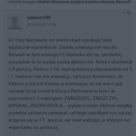
Przejdź do wpisu
Dublet McLarena, kolejne świetne decyzje Renault
0
adams100
18.04.2010 11:16
67 rbej Naprawdę nie wiem skąd wynikają takie
idiotyczne komentarze. Żadnej rewelacji nie ma dla
Renault w tym wyścigu?! Człowieku idź się pierdolnij
porządnie w tą swoją pustą główeczkę. Kubica startował
z 8 pozycji, Pietrov z 14, wyścig kończą odpowiednio na 5
i 7 miejscu i nie ma rewelacji... I jeszcze komentarz, że
Pietrov przyćmił Kubicę w końcówce, to nie wiem jak
nazwać to co zrobił Kubica z Pietrovem w tym i w
poprzednich 3 wyścigach. ZMIAŻDŻYŁ, ZNISZCZYŁ,
WYGRAŁ, ROZPIERDOLIŁ - wybierz sobie. Pietrov mógłby
przestać pobocza zwiedzać, od tego radziłbym mu zacząć
ścigania się w F1. Jeszcze nie miał wyścigu, w którym nie
wyjechałby na pobocze.