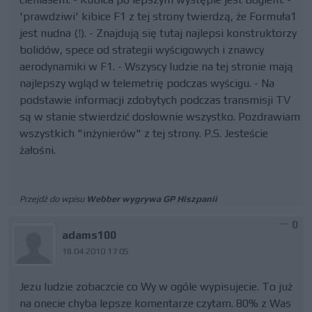
'prawdziwi' kibice F1 z tej strony twierdzą, że Formuła1
jest nudna (!). - Znajdują się tutaj najlepsi konstruktorzy
bolidów, spece od strategii wyścigowych i znawcy
aerodynamiki w F1. - Wszyscy ludzie na tej stronie mają
najlepszy wgląd w telemetrię podczas wyścigu. - Na
podstawie informacji zdobytych podczas transmisji TV
są w stanie stwierdzić dosłownie wszystko. Pozdrawiam
wszystkich "inżynierów" z tej strony. P.S. Jesteście
żałośni.
Przejdź do wpisu
Webber wygrywa GP Hiszpanii
0
adams100
18.04.2010 17:05
Jezu ludzie zobaczcie co Wy w ogóle wypisujecie. To już
na onecie chyba lepsze komentarze czytam. 80% z Was