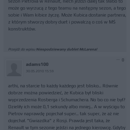
sezon Pietrova w Renault, niech jeździ dalej tak słabo to
może go wyrzucą z tego teamu na następny sezon, a tego
sobie i Wam kibice życzę. Może Kubica dostanie partnera,
z którym stworzy dobry duet i powalczą o coś w MŚ
konstruktów.
Przejdź do wpisu
Niespodziewany dublet McLarena!
0
adams100
30.05.2010 15:59
arthi, na starcie to każdy każdego jest blisko... Równie
dobrze można powiedzieć, że Kubica był bliski
wyprzedzenia Rosberga i Schumachera. No bo co nie był?
Dzieliły ich może 0,1 sekundy albo mniej... A w wyścigu to
Pietrov naprawdę pojechał super... tak super, że aż nie
dojechał. "Gwiazdka" z Rosji. Prawda jest taka, że
Renault w tym sezonie jeździ na jednego kierowcę. Gdyby