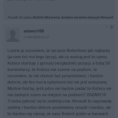
Przejdź do wpisu
Dublet McLarena, kolejne świetne decyzje Renault
0
adams100
17.04.2010 22:27
Ludzie ja rozumiem, że życzycie Robertowi jak najlepiej
(ja sam też mu tego życzę), ale co wyścig jest to samo.
Kubica startuję z gorszej (względnie) pozycji, a tutaj 50
komentarzy, że Kubica ma szanse na podium. Ja
rozumiem, że nie chcecie być pesymistami, i bardzo
dobrze, ale ten hurra optymizm też nie jest wskazany.
Myślcie trochę, jeśli jutro nie będzie padać to Kubica nie
ma żadnych szans na miejsce na podium!!! ŻADNYCH!
Trzeba patrzeć na to realistycznie. Renault to naprawdę
solidny i bardzo dobrze poukładany zespół i bardzo, ale
to bardzo się cieszę, że nasz Robert jeździ w barwach