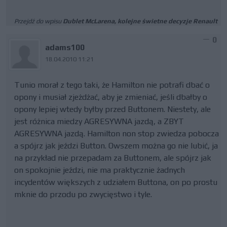
Przejdź do wpisu
Dublet McLarena, kolejne świetne decyzje Renault
0
adams100
18.04.2010 11:21
Tunio morał z tego taki, że Hamilton nie potrafi dbać o
opony i musiał zjeżdżać, aby je zmieniać, jeśli dbałby o
opony lepiej wtedy byłby przed Buttonem. Niestety, ale
jest różnica miedzy AGRESYWNA jazdą, a ZBYT
AGRESYWNA jazdą. Hamilton non stop zwiedza pobocza
a spójrz jak jeździ Button. Owszem można go nie lubić, ja
na przykład nie przepadam za Buttonem, ale spójrz jak
on spokojnie jeździ, nie ma praktycznie żadnych
incydentów większych z udziałem Buttona, on po prostu
mknie do przodu po zwycięstwo i tyle.