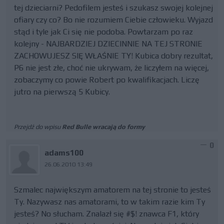
tej dzieciarni? Pedofilem jesteś i szukasz swojej kolejnej
ofiary czy co? Bo nie rozumiem Ciebie człowieku. Wyjazd
stąd i tyle jak Ci się nie podoba. Powtarzam po raz
kolejny - NAJBARDZIEJ DZIECINNIE NA TEJ STRONIE
ZACHOWUJESZ SIĘ WŁAŚNIE TY! Kubica dobry rezultat,
P6 nie jest złe, choć nie ukrywam, że liczyłem na więcej,
zobaczymy co powie Robert po kwalifikacjach. Liczę
jutro na pierwszą 5 Kubicy.
Przejdź do wpisu
Red Bulle wracają do formy
0
adams100
26.06.2010 13:49
Szmalec największym amatorem na tej stronie to jesteś
Ty. Nazywasz nas amatorami, to w takim razie kim Ty
jesteś? No słucham. Znalazł się #$! znawca F1, który