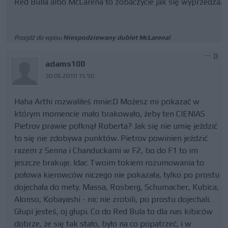
Red Bulla albo McLarena to zobaczycie jak się wyprzedza.
Przejdź do wpisu
Niespodziewany dublet McLarena!
0
adams100
30.05.2010 15:50
Haha Arthi rozwaliłeś mnie:D Możesz mi pokazać w
którym momencie mało brakowało, żeby ten CIENIAS
Pietrov prawie połknął Roberta? Jak się nie umię jeździć
to się nie zdobywa punktów. Pietrov powinien jeździć
razem z Senna i Chanduckami w F2, bo do F1 to im
jeszcze brakuje. Idac Twoim tokiem rozumowania to
połowa kierowców niczego nie pokazała, tylko po prostu
dojechała do mety. Massa, Rosberg, Schumacher, Kubica,
Alonso, Kobayashi - nic nie zrobili, po prostu dojechali.
Głupi jesteś, oj głupi. Co do Red Bula to dla nas kibiców
dobrze, że się tak stało, było na co popatrzeć, i w