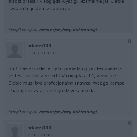
siedzi przed TV i ogląda wyścigi. Normalnie jak Ciebie
czytam to jestem za aborcją.
Przejdź do wpisu
Vettel najszybszy, Kubica drugi
0
adams100
26.06.2010 12:41
55 # Tak szmalec a Ty to prawdziwy profesjonalista
jesteś - siedzisz przed TV i oglądasz F1, wow, ale z
Ciebie musi być profesjonalny znawca. Weź go kempa
zbanuj bo czytać się tego dziecka nie da.
Przejdź do wpisu
Vettel najszybszy, Kubica drugi
0
adams100
30.05.2010 16:23