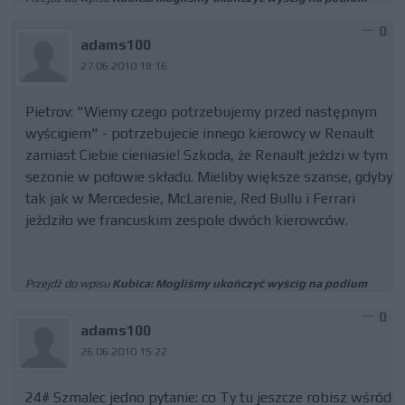
0
adams100
27.06.2010 18:16
Pietrov: "Wiemy czego potrzebujemy przed następnym
wyścigiem" - potrzebujecie innego kierowcy w Renault
zamiast Ciebie cieniasie! Szkoda, że Renault jeździ w tym
sezonie w połowie składu. Mieliby większe szanse, gdyby
tak jak w Mercedesie, McLarenie, Red Bullu i Ferrari
jeździło we francuskim zespole dwóch kierowców.
Przejdź do wpisu
Kubica: Mogliśmy ukończyć wyścig na podium
0
adams100
26.06.2010 15:22
24# Szmalec jedno pytanie: co Ty tu jeszcze robisz wśród