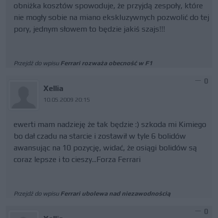
obniżka kosztów spowoduje, że przyjdą zespoły, które
nie mogły sobie na miano ekskluzywnych pozwolić do tej
pory, jednym słowem to będzie jakiś szajs!!!
Przejdź do wpisu
Ferrari rozważa obecność w F1
0
Xellia
10.05.2009 20:15
ewerti mam nadzieję że tak będzie :) szkoda mi Kimiego
bo dał czadu na starcie i zostawił w tyle 6 bolidów
awansując na 10 pozycję, widać, że osiągi bolidów są
coraz lepsze i to cieszy...Forza Ferrari
Przejdź do wpisu
Ferrari ubolewa nad niezawodnością
0