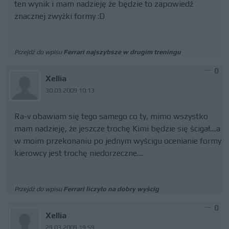
ten wynik i mam nadzieję że będzie to zapowiedź
znacznej zwyżki formy :D
Przejdź do wpisu
Ferrari najszybsze w drugim treningu
0
Xellia
30.03.2009 10:13
Ra-v obawiam się tego samego co ty, mimo wszystko
mam nadzieję, że jeszcze trochę Kimi będzie się ścigał....a
w moim przekonaniu po jednym wyścigu ocenianie formy
kierowcy jest trochę niedorzeczne....
Przejdź do wpisu
Ferrari liczyło na dobry wyścig
0
Xellia
29.03.2009 19:59