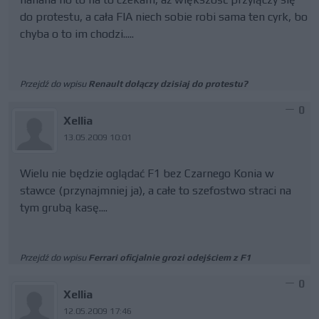
do protestu, a cała FIA niech sobie robi sama ten cyrk, bo
chyba o to im chodzi.....
Przejdź do wpisu
Renault dołączy dzisiaj do protestu?
0
Xellia
13.05.2009 10:01
Wielu nie będzie oglądać F1 bez Czarnego Konia w
stawce (przynajmniej ja), a całe to szefostwo straci na
tym grubą kasę....
Przejdź do wpisu
Ferrari oficjalnie grozi odejściem z F1
0
Xellia
12.05.2009 17:46