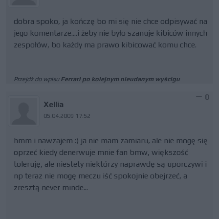
dobra spoko, ja kończę bo mi się nie chce odpisywać na
jego komentarze....i żeby nie było szanuje kibiców innych
zespołów, bo każdy ma prawo kibicować komu chce.
Przejdź do wpisu
Ferrari po kolejnym nieudanym wyścigu
0
Xellia
05.04.2009 17:52
hmm i nawzajem :) ja nie mam zamiaru, ale nie mogę się
oprzeć kiedy denerwuje mnie fan bmw, większość
toleruję, ale niestety niektórzy naprawdę są uporczywi i
np teraz nie mogę meczu iść spokojnie obejrzeć, a
zresztą never minde...