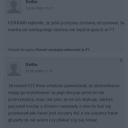
Xellia
12.05.2009 17:27
FERRARI ogłosiło, że jeśli przepisy zostaną utrzymane, ta
marka od następnego sezonu nie będzie gościć w F1
Przejdź do wpisu
Ferrari rozważa obecność w F1
0
Xellia
12.05.2009 17:19
34.morek151 Kimi ostatnio powiedział, że dziennikarze
mogą go krytykować za jego decyzje jemu to nie
przeszkadza, więc nie pisz że on ich atakuje, Jakbyś
poczytał trochę o Kimim i wywiady z nim to byś się
przekonał jaki facet jest szczery itd. a nie piszesz takie
głupoty że nie wiem czy płakać czy się śmiać