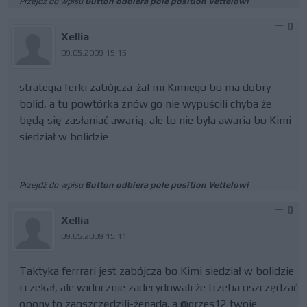
Przejdź do wpisu
Button odbiera pole position Vettelowi
0
Xellia
09.05.2009 15:15
strategia ferki zabójcza-żal mi Kimiego bo ma dobry
bolid, a tu powtórka znów go nie wypuścili chyba że
będą się zasłaniać awarią, ale to nie była awaria bo Kimi
siedział w bolidzie
Przejdź do wpisu
Button odbiera pole position Vettelowi
0
Xellia
09.05.2009 15:11
Taktyka ferrrari jest zabójcza bo Kimi siedział w bolidzie
i czekał, ale widocznie zadecydowali że trzeba oszczędzać
opony to zaoszczędzili-żenada. a @grzes12 twoje