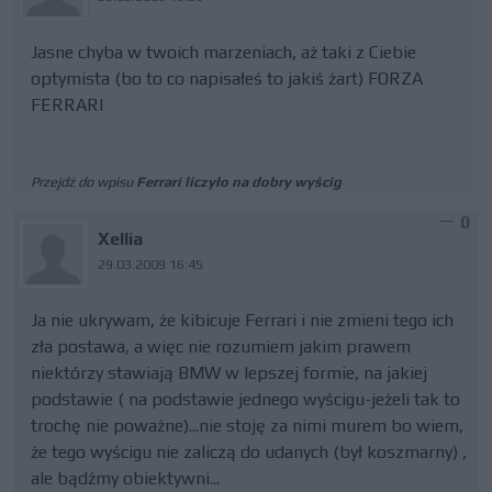
Jasne chyba w twoich marzeniach, aż taki z Ciebie
optymista (bo to co napisałeś to jakiś żart) FORZA
FERRARI
Przejdź do wpisu
Ferrari liczyło na dobry wyścig
0
Xellia
29.03.2009 16:45
Ja nie ukrywam, że kibicuje Ferrari i nie zmieni tego ich
zła postawa, a więc nie rozumiem jakim prawem
niektórzy stawiają BMW w lepszej formie, na jakiej
podstawie ( na podstawie jednego wyścigu-jeżeli tak to
trochę nie poważne)...nie stoję za nimi murem bo wiem,
że tego wyścigu nie zaliczą do udanych (był koszmarny) ,
ale bądźmy obiektywni...