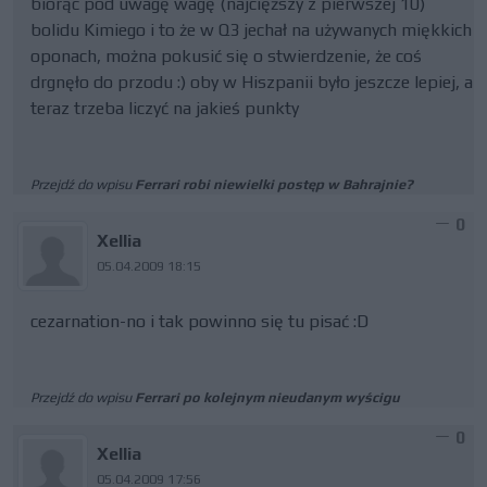
biorąc pod uwagę wagę (najcięższy z pierwszej 10)
bolidu Kimiego i to że w Q3 jechał na używanych miękkich
oponach, można pokusić się o stwierdzenie, że coś
drgnęło do przodu :) oby w Hiszpanii było jeszcze lepiej, a
teraz trzeba liczyć na jakieś punkty
Przejdź do wpisu
Ferrari robi niewielki postęp w Bahrajnie?
0
Xellia
05.04.2009 18:15
cezarnation-no i tak powinno się tu pisać :D
Przejdź do wpisu
Ferrari po kolejnym nieudanym wyścigu
0
Xellia
05.04.2009 17:56