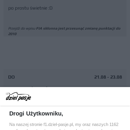
po prostu świetnie :D
Przejdź do wpisu
FIA skłonna jest przesunąć zmianę punktacji do
2010
DO
21.08 - 23.08
GP Holandii
ZOSTAŁO:
Drogi Użytkowniku,
Na naszej stronie f1.dziel-pasje.pl, my oraz naszych 1162