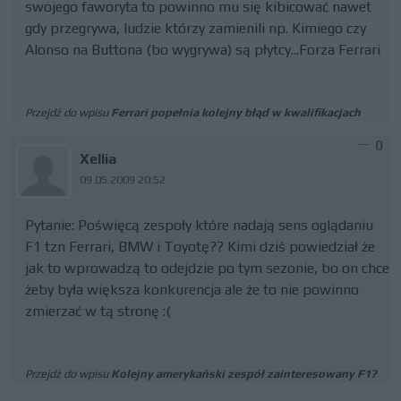
swojego faworyta to powinno mu się kibicować nawet
gdy przegrywa, ludzie którzy zamienili np. Kimiego czy
Alonso na Buttona (bo wygrywa) są płytcy...Forza Ferrari
Przejdź do wpisu
Ferrari popełnia kolejny błąd w kwalifikacjach
0
Xellia
09.05.2009 20:52
Pytanie: Poświęcą zespoły które nadają sens oglądaniu
F1 tzn Ferrari, BMW i Toyotę?? Kimi dziś powiedział że
jak to wprowadzą to odejdzie po tym sezonie, bo on chce
żeby była większa konkurencja ale że to nie powinno
zmierzać w tą stronę :(
Przejdź do wpisu
Kolejny amerykański zespół zainteresowany F1?