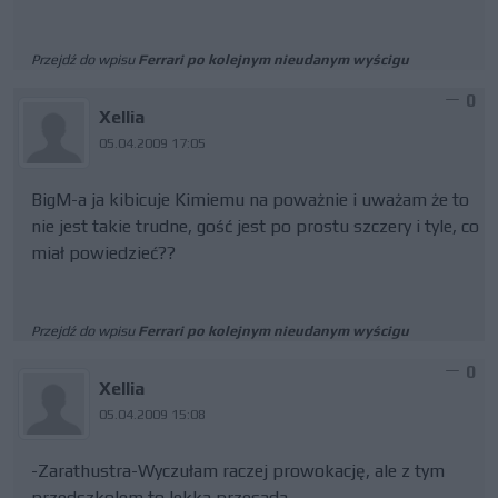
Przejdź do wpisu
Ferrari po kolejnym nieudanym wyścigu
0
Xellia
05.04.2009 17:05
BigM-a ja kibicuje Kimiemu na poważnie i uważam że to
nie jest takie trudne, gość jest po prostu szczery i tyle, co
miał powiedzieć??
Przejdź do wpisu
Ferrari po kolejnym nieudanym wyścigu
0
Xellia
05.04.2009 15:08
-Zarathustra-Wyczułam raczej prowokację, ale z tym
przedszkolem to lekka przesada....