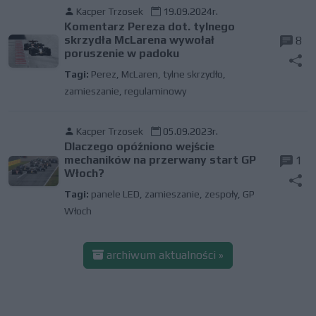
Kacper Trzosek
19.09.2024r.
Komentarz Pereza dot. tylnego
skrzydła McLarena wywołał
8
poruszenie w padoku
Tagi:
Perez
,
McLaren
,
tylne skrzydło
,
zamieszanie
,
regulaminowy
Kacper Trzosek
05.09.2023r.
Dlaczego opóźniono wejście
mechaników na przerwany start GP
1
Włoch?
Tagi:
panele LED
,
zamieszanie
,
zespoły
,
GP
Włoch
archiwum aktualności »