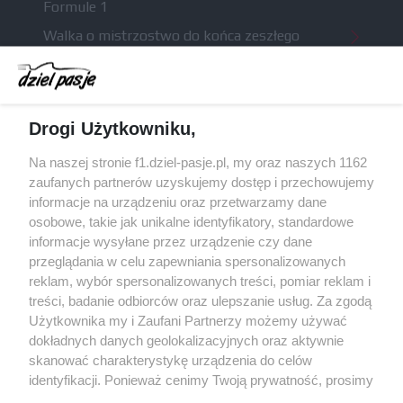
Formule 1
Walka o mistrzostwo do końca zeszłego
sezonu odbiła się słabszą formą McLarena na
początku tego roku
McCullough całkowicie opuści Astona Martina i
Drogi Użytkowniku,
ma trafić do Red Bulla (akt.)
Dochód F1 spadł o 61 procent względem
Na naszej stronie f1.dziel-pasje.pl, my oraz naszych 1162
zeszłego sezonu
zaufanych partnerów uzyskujemy dostęp i przechowujemy
informacje na urządzeniu oraz przetwarzamy dane
Obecne silniki muszą polegać na uczących się
osobowe, takie jak unikalne identyfikatory, standardowe
algorytmach?
informacje wysyłane przez urządzenie czy dane
przeglądania w celu zapewniania spersonalizowanych
reklam, wybór spersonalizowanych treści, pomiar reklam i
treści, badanie odbiorców oraz ulepszanie usług. Za zgodą
© 2004 - 2026 GPmedia
Polityka prywatności
Serwis internetowy, z którego korzystasz, używa plików
Użytkownika my i Zaufani Partnerzy możemy używać
cookies. Są to pliki instalowane w urządzeniach
Kopiowanie treści bez
dokładnych danych geolokalizacyjnych oraz aktywnie
końcowych osób korzystających z serwisu, w celu
skanować charakterystykę urządzenia do celów
zgody autorów zabronione.
administrowania serwisem, poprawy jakości
identyfikacji. Ponieważ cenimy Twoją prywatność, prosimy
świadczonych usług w tym dostosowania treści serwisu
o zgodę na korzystanie z tych technologii poprzez