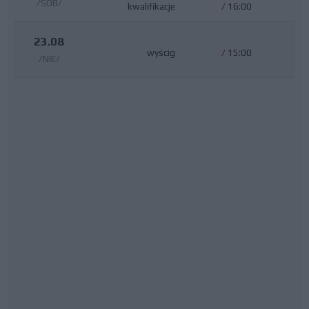
/SOB/
kwalifikacje
/
16:00
23.08
wyścig
/
15:00
/NIE/