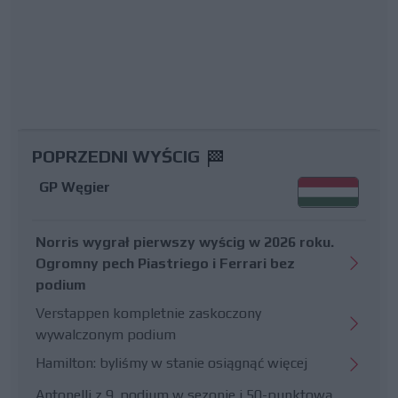
POPRZEDNI WYŚCIG
GP Węgier
Norris wygrał pierwszy wyścig w 2026 roku.
Ogromny pech Piastriego i Ferrari bez
podium
Verstappen kompletnie zaskoczony
wywalczonym podium
Hamilton: byliśmy w stanie osiągnąć więcej
Antonelli z 9. podium w sezonie i 50-punktową