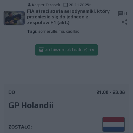
Kacper Trzosek
20.11.2025r.
FIA straci szefa aerodynamiki, który
0
przeniesie się do jednego z
zespołów F1 (akt.)
Tagi:
somerville
,
fia
,
cadillac
archiwum aktualności »
DO
21.08 - 23.08
GP Holandii
ZOSTAŁO: