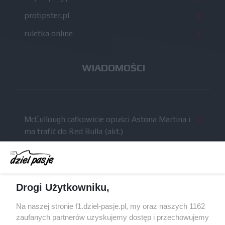
protipster.pl
ruletka online
WIADOMOŚCI
McCullough całkowicie opuści Astona Martina i
ma trafić do Red Bulla (akt.)
Dochód F1 spadł o 61 procent względem
zeszłego sezonu
Obecne silniki muszą polegać na uczących się
Drogi Użytkowniku,
algorytmach?
Honda uświadomiła sobie skalę problemów z
Na naszej stronie f1.dziel-pasje.pl, my oraz naszych 1162
silnikiem dopiero w styczniu
zaufanych partnerów uzyskujemy dostęp i przechowujemy