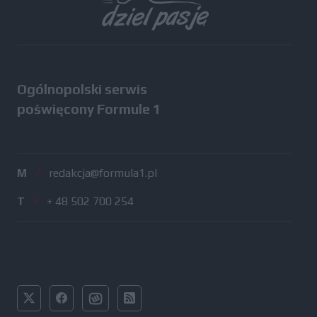
Ogólnopolski serwis
poświęcony Formule 1
M
/
redakcja@formula1.pl
T
/
+ 48 502 700 254