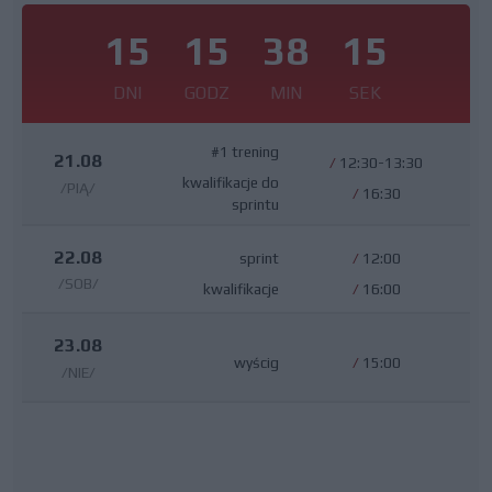
15
15
38
14
DNI
GODZ
MIN
SEK
#1 trening
21.08
/
12:30-13:30
kwalifikacje do
/PIĄ/
/
16:30
sprintu
22.08
sprint
/
12:00
/SOB/
kwalifikacje
/
16:00
23.08
wyścig
/
15:00
/NIE/