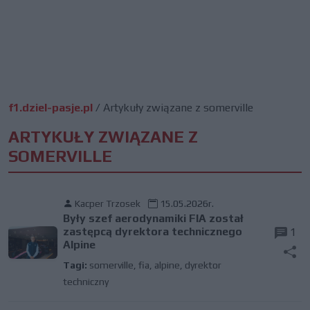
f1.dziel-pasje.pl
/
Artykuły związane z somerville
ARTYKUŁY ZWIĄZANE Z
SOMERVILLE
Kacper Trzosek
15.05.2026r.
Były szef aerodynamiki FIA został
zastępcą dyrektora technicznego
1
Alpine
Tagi:
somerville
,
fia
,
alpine
,
dyrektor
techniczny