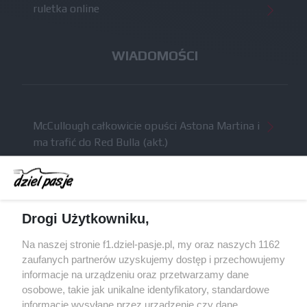
ruletka online
WIADOMOŚCI
McCullough całkowicie opuści Astona Martina i
ma trafić do Red Bulla (akt.)
Dochód F1 spadł o 61 procent względem
zeszłego sezonu
Obecne silniki muszą polegać na uczących się
Drogi Użytkowniku,
algorytmach?
Honda uświadomiła sobie skalę problemów z
Na naszej stronie f1.dziel-pasje.pl, my oraz naszych 1162
silnikiem dopiero w styczniu
zaufanych partnerów uzyskujemy dostęp i przechowujemy
informacje na urządzeniu oraz przetwarzamy dane
Audi planuje wprowadzić jeszcze cztery duże
osobowe, takie jak unikalne identyfikatory, standardowe
pakiety poprawek w 2026 roku
informacje wysyłane przez urządzenie czy dane