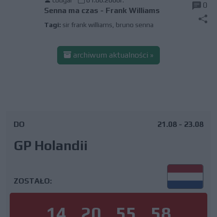
cougar
01.06.2006r.
0
Senna ma czas - Frank Williams
Tagi:
sir frank williams
,
bruno senna
archiwum aktualności »
DO
21.08 - 23.08
GP Holandii
ZOSTAŁO:
14
20
55
58