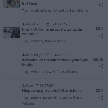
Bottasa
Tagi:
frank williams
,
valtteri bottas
,
williams
black knight
02.03.2012r.
8
Frank Williams ustąpił z zarządu
zespołu
Tagi:
williams
,
frank williams
black knight
28.02.2012r.
26
Williams: rozstanie z Neweyem było
błędem
Tagi:
williams
,
newey
,
frank williams
Kayo
09.07.2011r.
Niepewna przyszłość Barrichello
2
Tagi:
Rubens Barrichello
,
Frank Williams
,
Williams