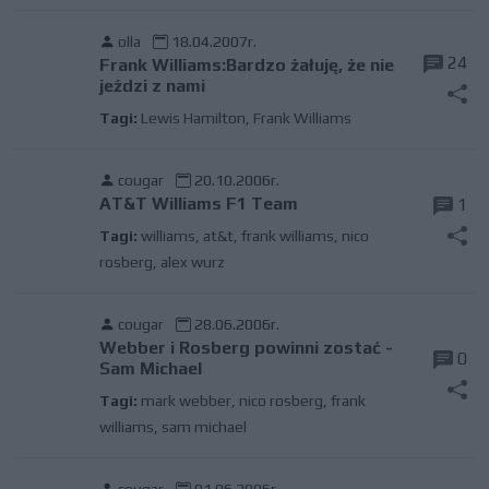
olla
18.04.2007r.
24
Frank Williams:Bardzo żałuję, że nie
jeździ z nami
Tagi:
Lewis Hamilton
,
Frank Williams
cougar
20.10.2006r.
AT&T Williams F1 Team
1
Tagi:
williams
,
at&t
,
frank williams
,
nico
rosberg
,
alex wurz
cougar
28.06.2006r.
Webber i Rosberg powinni zostać -
0
Sam Michael
Tagi:
mark webber
,
nico rosberg
,
frank
williams
,
sam michael