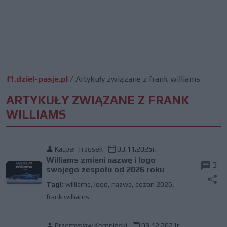
f1.dziel-pasje.pl
/
Artykuły związane z frank williams
ARTYKUŁY ZWIĄZANE Z FRANK
WILLIAMS
Kacper Trzosek
03.11.2025r.
Williams zmieni nazwę i logo
3
swojego zespołu od 2026 roku
Tagi:
williams
,
logo
,
nazwa
,
sezon 2026
,
frank williams
Przemysław Kempiński
03.12.2021r.