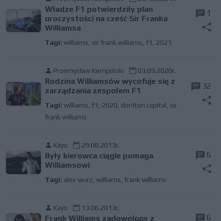
Władze F1 potwierdziły plan
1
uroczystości na cześć Sir Franka
Williamsa
Tagi:
williams
,
sir frank williams
,
f1
,
2021
Przemysław Kempiński
03.09.2020r.
Rodzina Williamsów wycofuje się z
32
zarządzania zespołem F1
Tagi:
williams
,
f1
,
2020
,
dorilton capital
,
sir
frank williams
Kayo
29.08.2013r.
6
Były kierowca ciągle pomaga
Williamsowi
Tagi:
alex wurz
,
williams
,
frank williams
Kayo
13.06.2013r.
6
Frank Williams zadowolony z