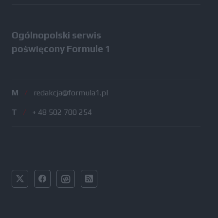
Ogólnopolski serwis
poświęcony Formule 1
M
/
redakcja@formula1.pl
T
/
+ 48 502 700 254