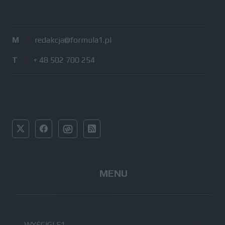
M
/
redakcja@formula1.pl
T
/
+ 48 502 700 254
MENU
WYŚCIGI F1