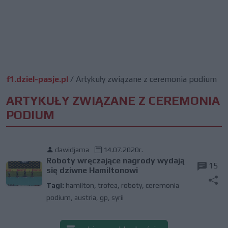
f1.dziel-pasje.pl
/
Artykuły związane z ceremonia podium
ARTYKUŁY ZWIĄZANE Z CEREMONIA
PODIUM
dawidjama
14.07.2020r.
Roboty wręczające nagrody wydają
15
się dziwne Hamiltonowi
Tagi:
hamilton
,
trofea
,
roboty
,
ceremonia
podium
,
austria
,
gp
,
syrii