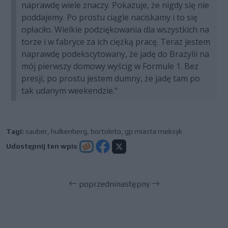
naprawdę wiele znaczy. Pokazuje, że nigdy się nie
poddajemy. Po prostu ciągle naciskamy i to się
opłaciło. Wielkie podziękowania dla wszystkich na
torze i w fabryce za ich ciężką pracę. Teraz jestem
naprawdę podekscytowany, że jadę do Brazylii na
mój pierwszy domowy wyścig w Formule 1. Bez
presji, po prostu jestem dumny, że jadę tam po
tak udanym weekendzie."
Tagi:
sauber
,
hulkenberg
,
bortoleto
,
gp miasta meksyk
Udostępnij ten wpis
poprzedni
następny