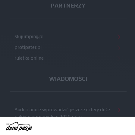
PARTNERZY
skijumping.pl
protipster.pl
ruletka online
WIADOMOŚCI
Audi planuje wprowadzić jeszcze cztery duże
pakiety poprawek w 2026 roku
Gasly dołączył do krytyki obecnych
samochodów F1