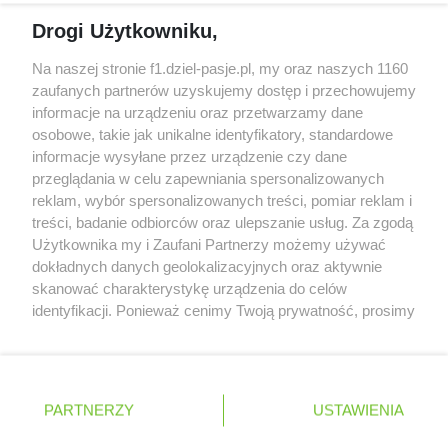
McCullough opuści Astona Martina z końcem
Drogi Użytkowniku,
2026 roku
Na naszej stronie f1.dziel-pasje.pl, my oraz naszych 1160
Poszkodowani kibice z GP Las Vegas 2023
zaufanych partnerów uzyskujemy dostęp i przechowujemy
otrzymają częściowy zwrot pieniędzy
informacje na urządzeniu oraz przetwarzamy dane
osobowe, takie jak unikalne identyfikatory, standardowe
Bottas z kolejnymi sukcesami w kolarstwie
informacje wysyłane przez urządzenie czy dane
przeglądania w celu zapewniania spersonalizowanych
reklam, wybór spersonalizowanych treści, pomiar reklam i
treści, badanie odbiorców oraz ulepszanie usług. Za zgodą
© 2004 - 2026 GPmedia
Polityka prywatności
Serwis internetowy, z którego korzystasz, używa plików
Użytkownika my i Zaufani Partnerzy możemy używać
cookies. Są to pliki instalowane w urządzeniach
Kopiowanie treści bez
dokładnych danych geolokalizacyjnych oraz aktywnie
końcowych osób korzystających z serwisu, w celu
zgody autorów zabronione.
skanować charakterystykę urządzenia do celów
administrowania serwisem, poprawy jakości
identyfikacji. Ponieważ cenimy Twoją prywatność, prosimy
świadczonych usług w tym dostosowania treści serwisu
o zgodę na korzystanie z tych technologii poprzez
do preferencji użytkownika, utrzymania sesji
kliknięcie „Akceptuję”. Zgoda jest dobrowolna i zawsze
użytkownika oraz dla celów statystycznych i
możesz ją zmienić/wycofać klikając przycisk ustawień
Ta strona jest nieoficjalną stroną internetową i nie jest
targetowania behawioralnego reklamy.
prywatności znajdujący się w lewym dolnym rogu strony
powiązana w żaden sposób z grupą przedsiębiorstw Formula
PARTNERZY
Dowiedz się więcej o naszej polityce
USTAWIENIA
. Niektóre rodzaje przetwarzania danych nie wymagają
One, oraz oznaczeniami F1, FORMULA ONE, FORMULA 1 FIA
prywatności
FORMULA ONE WORLD CHAMPIONSHIP, GRAND PRIX i innymi
zgody użytkownika, ale masz prawo sprzeciwić się