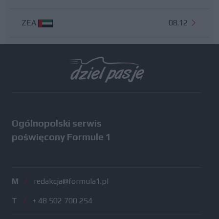
ZEA
08.12
Wszystkie testy
Ogólnopolski serwis
poświęcony Formule 1
M
/
redakcja@formula1.pl
T
/
+ 48 502 700 254