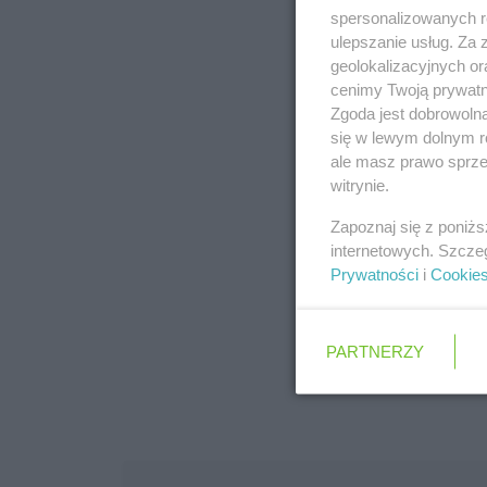
spersonalizowanych re
poprz
ulepszanie usług. Za
geolokalizacyjnych or
cenimy Twoją prywatno
Zgoda jest dobrowoln
się w lewym dolnym r
ale masz prawo sprzec
witrynie.
Zapoznaj się z poniż
internetowych. Szcze
Prywatności
i
Cookie
PARTNERZY