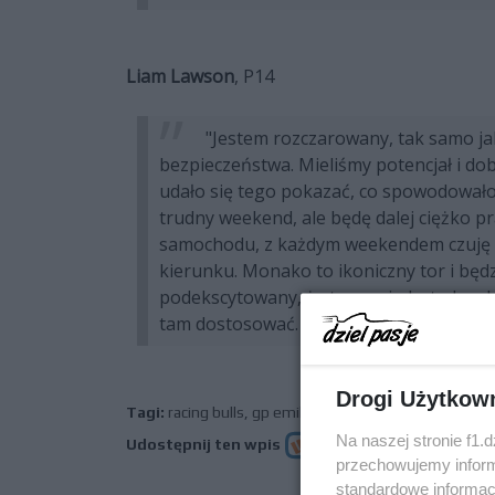
Liam Lawson
, P14
"Jestem rozczarowany, tak samo jak
bezpieczeństwa. Mieliśmy potencjał i dob
udało się tego pokazać, co spowodowało,
trudny weekend, ale będę dalej ciężko pra
samochodu, z każdym weekendem czuję si
kierunku. Monako to ikoniczny tor i będz
podekscytowany, że tam pojadę; to bardz
tam dostosować. Nie mogę się doczekać, 
Drogi Użytkow
Tagi:
racing bulls
,
gp emilii-romanii
,
hadjar
,
lawson
Na naszej stronie f1.
Udostępnij ten wpis
przechowujemy informa
standardowe informac