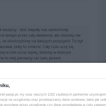
 wszyscy - dziś złapały nas samochody
re tempo przez cały weekend, ale niestety nie
 że skończyliśmy na dalszych pozycjach. To był
cował, żeby to zmienić. Cały czas uczę się
ę w nim coraz lepiej, idziemy w dobrym
ie to mój pierwszy raz tam, jestem
o szczególne miejsce i szybko trzeba będzie się
aż tam pojadę i znów w pełni się zaangażuję."
niku,
dziel-pasje.pl, my oraz naszych 1162 zaufanych partnerów uzyskujem
cje na urządzeniu oraz przetwarzamy dane osobowe, takie jak unika
je wysyłane przez urządzenie czy dane przeglądania w celu zapewn