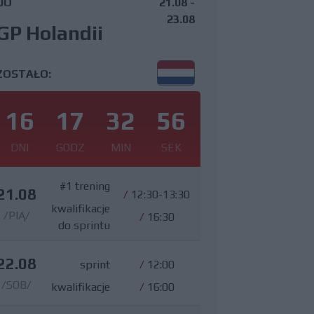
DO
21.08 -
23.08
GP Holandii
ZOSTAŁO:
16
17
32
55
DNI
GODZ
MIN
SEK
#1 trening
21.08
/
12:30-13:30
kwalifikacje
/PIĄ/
/
16:30
do sprintu
22.08
sprint
/
12:00
/SOB/
kwalifikacje
/
16:00