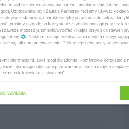
klam, wybór spersonalizowanych treści, pomiar reklam i treści, bad
edni
następny
 zgodą Użytkownika my i Zaufani Partnerzy możemy używać dokład
az aktywnie skanować charakterystykę urządzenia do celów identyfi
ść, prosimy o zgodę na korzystanie z tych technologii poprzez klikn
a i zawsze możesz ją zmienić/wycofać klikając przycisk ustawień pr
ogu strony
. Niektóre rodzaje przetwarzania danych nie wymagaj
iwić się takiemu przetwarzaniu. Preferencje będą miały zastosowania
szymi informacjami, abyś mógł świadomie i komfortowo korzystać z
gółowe informacje dotyczące przetwarzania Twoich danych znajdzi
s
. oraz po kliknięciu w „Ustawienia”.
USTAWIENIA