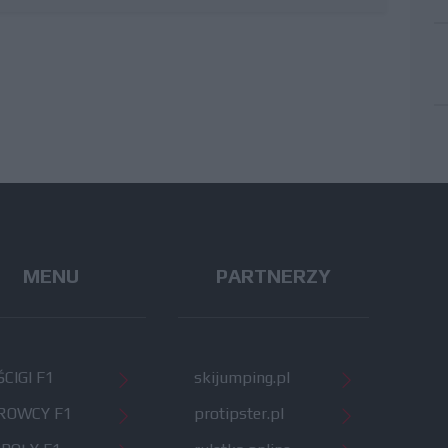
MENU
PARTNERZY
CIGI F1
skijumping.pl
ROWCY F1
protipster.pl