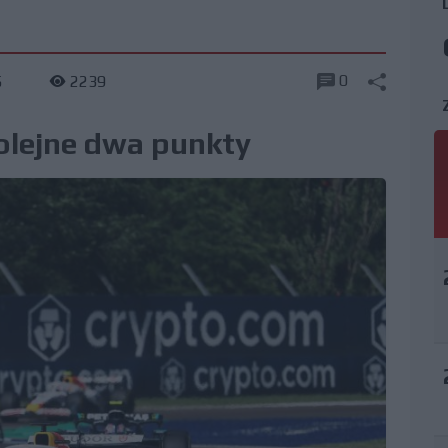
0
5
2239
kolejne dwa punkty