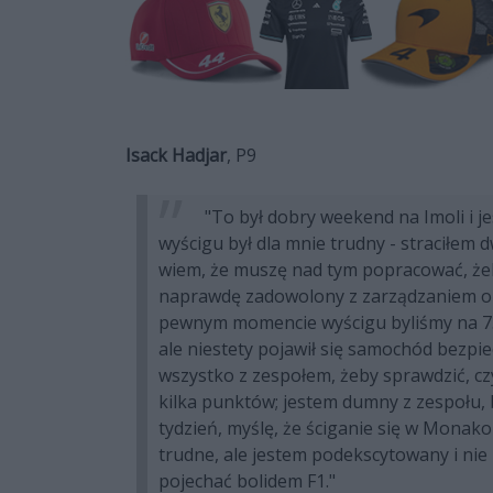
Isack Hadjar
, P9
"To był dobry weekend na Imoli i 
wyścigu był dla mnie trudny - straciłem
wiem, że muszę nad tym popracować, że
naprawdę zadowolony z zarządzaniem opo
pewnym momencie wyścigu byliśmy na 7. 
ale niestety pojawił się samochód bezpi
wszystko z zespołem, żeby sprawdzić, czy
kilka punktów; jestem dumny z zespołu, 
tydzień, myślę, że ściganie się w Monak
trudne, ale jestem podekscytowany i nie
pojechać bolidem F1."