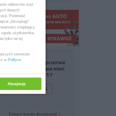
anie odbiorców oraz
nych danych
kacji. Ponieważ
ięcie „Akceptuję”.
ywatności znajdujący
ą zgody użytkownika,
 tylko na tej
 naszych serwisów
esz w
Polityce
Czy uważasz, że przerwa
wakacyjna powinna mieć
miejsce w F1?
Akceptuję
TAK
NIE
Zobacz wyniki głosowania