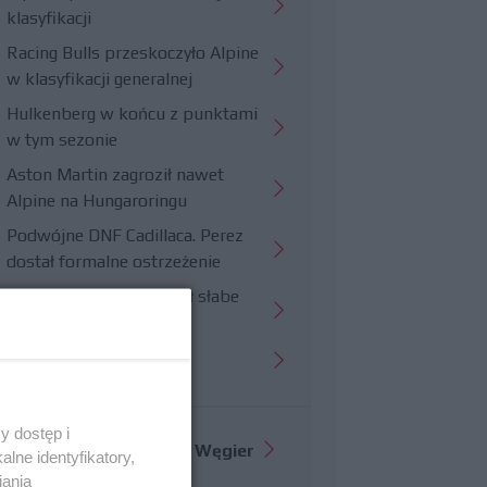
klasyfikacji
Racing Bulls przeskoczyło Alpine
w klasyfikacji generalnej
Hulkenberg w końcu z punktami
w tym sezonie
Aston Martin zagroził nawet
Alpine na Hungaroringu
Podwójne DNF Cadillaca. Perez
dostał formalne ostrzeżenie
Hungaroring potwierdził słabe
strony Williamsa
Trudny wyścig Haasa
y dostęp i
Więcej informacji o
GP Węgier
lne identyfikatory,
iania