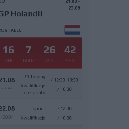
DO
21.08 -
23.08
GP Holandii
ZOSTAŁO:
16
7
26
41
DNI
GODZ
MIN
SEK
#1 trening
21.08
/
12:30-13:30
kwalifikacje
/PIĄ/
/
16:30
do sprintu
22.08
sprint
/
12:00
/SOB/
kwalifikacje
/
16:00