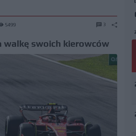
3
5499
a walkę swoich kierowców