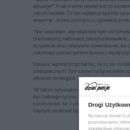
sytuację?" A tak o wiele łatwiej jest to kom
zakończeniem. To był najlepszy sposób na 
wsparcie", tłumaczył Francuz, cytowany przez
"Nie uważałem, aby właściwie było utrzymyw
[kierowcom], natomiast zakomunikowałem, 
oczywiście dość relatywne stwierdzenie, bo z
natomiast opinia i jestem dumny z tej decyzj
Vasseur wprost przyznał też, że to on osobi
podopiecznych. Tym samym uciął wszelkie s
włoskich strategów:
"W takich sytuacjach chcę mieć finalne zdanie
bez żadnego ryzyka, co oczywiście jest względ
komfortowo niż z utrzymaniem pozycji. Nie c
Drogi Użytkow
Gdybym zachował ten stan, dostałbym to samo
Na naszej stronie f1.
przechowujemy informa
standardowe informac