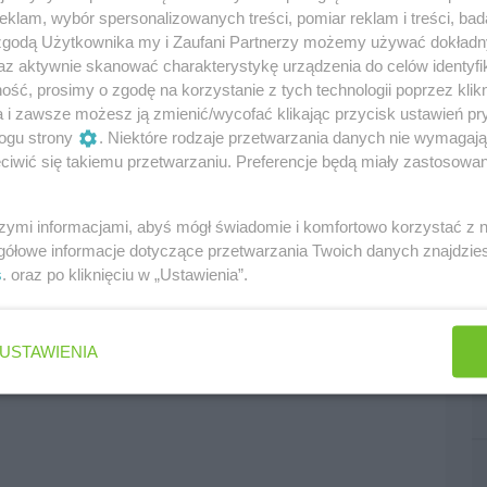
klam, wybór spersonalizowanych treści, pomiar reklam i treści, bad
 zgodą Użytkownika my i Zaufani Partnerzy możemy używać dokład
az aktywnie skanować charakterystykę urządzenia do celów identyfi
ść, prosimy o zgodę na korzystanie z tych technologii poprzez klikn
a i zawsze możesz ją zmienić/wycofać klikając przycisk ustawień pr
edni
następny
ogu strony
. Niektóre rodzaje przetwarzania danych nie wymagaj
iwić się takiemu przetwarzaniu. Preferencje będą miały zastosowania
szymi informacjami, abyś mógł świadomie i komfortowo korzystać z
gółowe informacje dotyczące przetwarzania Twoich danych znajdzi
s
. oraz po kliknięciu w „Ustawienia”.
USTAWIENIA