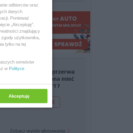
anie odbiorców oraz
nych danych
kacji. Ponieważ
ięcie „Akceptuję”.
ywatności znajdujący
ą zgody użytkownika,
 tylko na tej
 naszych serwisów
esz w
Polityce
Czy uważasz, że przerwa
wakacyjna powinna mieć
miejsce w F1?
Akceptuję
TAK
NIE
Zobacz wyniki głosowania