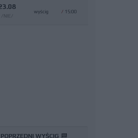
23.08
wyścig
/
15:00
/NIE/
POPRZEDNI WYŚCIG