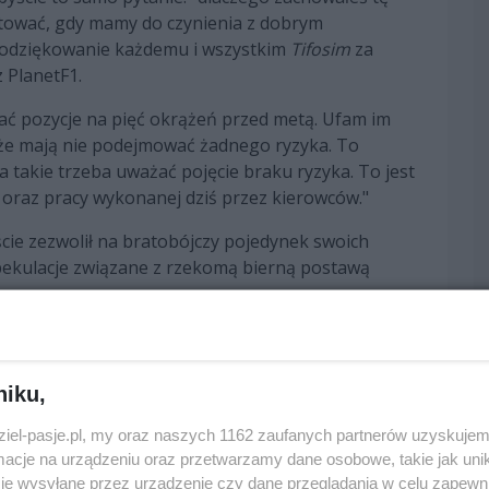
entować, gdy mamy do czynienia z dobrym
podziękowanie każdemu i wszystkim
Tifosim
za
 PlanetF1.
ać pozycje na pięć okrążeń przed metą. Ufam im
że mają nie podejmować żadnego ryzyka. To
a takie trzeba uważać pojęcie braku ryzyka. To jest
i oraz pracy wykonanej dziś przez kierowców."
ście zezwolił na bratobójczy pojedynek swoich
pekulacje związane z rzekomą bierną postawą
. Jasno powiedziałem im, że mogą się ścigać, ale
ne, ale z tym czułem się znaczniej bardziej
hcę też wprowadzać do tego jakiejś polemiki.
niku,
 pytanie, ale o ducha ścigania."
dziel-pasje.pl, my oraz naszych 1162 zaufanych partnerów uzyskujem
cje na urządzeniu oraz przetwarzamy dane osobowe, takie jak unika
je wysyłane przez urządzenie czy dane przeglądania w celu zapewn