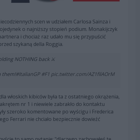
codziennych scen w udziałem Carlosa Sainza i
 pojedynek o najniższy stopień podium. Monakijczyk
rtnera i chociaż raz udało mu się przypuścić
przed szykaną della Roggia.
lding NOTHING back ⚔️
n them!
#ItalianGP
#F1
pic.twitter.com/AZ1filAOrM
la włoskich kibiców była ta z ostatniego okrążenia,
akrętem nr 1 i niewiele zabrakło do kontaktu
były szeroko komentowane po wyścigu i Frederica
ego Ferrari nie chciało bezpiecznie dowieźć
byście to samo pytanie: "dlaczego zachowałeś tę