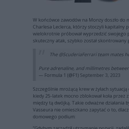
W końcówce zawodów na Monzy doszło do nie
Charlesa Leclerca, którzy stoczyli kapitalny
wielokrotnie próbował wyprzedzić swojego pa
skuteczny atak, szybko został skontrowany 
The
@ScuderiaFerrari
team mates ho
Pure adrenaline, and millimetres betwee
— Formula 1 (@F1)
September 3, 2023
Szczególnie mrożącą krew w żyłach sytuacją d
kiedy 25-latek mocno zblokował koła przez z
między tą dwójką. Takie odważne działania 
Vasseura nie omieszkano zapytać o to, dlacz
domowego podium:
"Gdybym zarządził utrzymanie pozycji, zadali