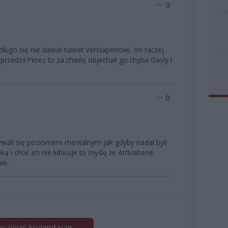
0
długo się nie dawał nawet Verstapenowi, on raczej
rzedził Perez to za chwilę objechali go chyba Gasly i
0
wali się poziomem mentalnym jak gdyby nadal byli
ką i choć im nie kibicuje to myślę że Arrivabene
ie.
 by pisać komentarze