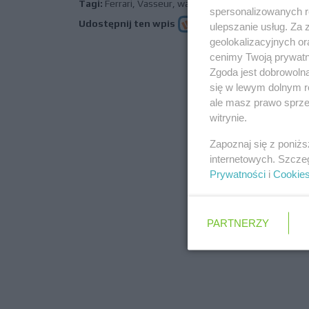
Tagi:
Ferrari
,
Vasseur
,
walka
,
GP Włoch
,
Leclerc
,
Sainz
spersonalizowanych re
Udostępnij ten wpis
ulepszanie usług. Za
geolokalizacyjnych or
cenimy Twoją prywatno
Zgoda jest dobrowoln
poprz
się w lewym dolnym r
ale masz prawo sprzec
witrynie.
Zapoznaj się z poniż
internetowych. Szcze
Prywatności
i
Cookie
PARTNERZY