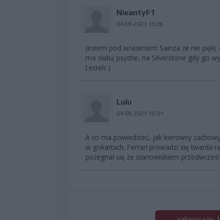
NieantyF1
04.09.2023 15:06
Jestem pod wrażeniem Sainza że nie pękł, 
ma słabą psyche, na Silverstone gdy go wyp
Lecrelc )
Lulu
04.09.2023 16:01
A co ma powiedzieć, jak kierowcy zachowy
w gokartach. Ferrari prowadzi się twarda rę
pożegnał się ze stanowiskiem przedwcześn
zaloguj się,