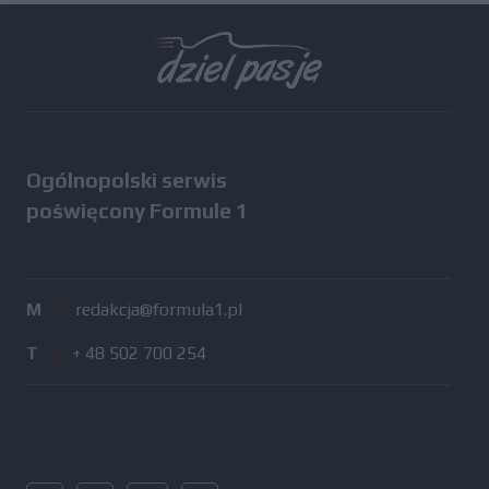
Wszystkie testy
Ogólnopolski serwis
poświęcony Formule 1
M
/
redakcja@formula1.pl
T
/
+ 48 502 700 254