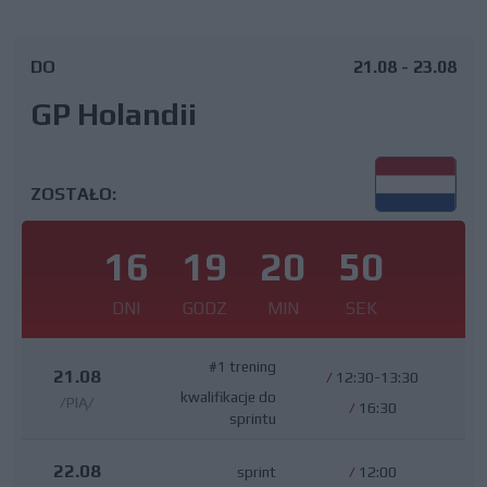
DO
21.08 - 23.08
GP Holandii
ZOSTAŁO:
16
19
20
49
DNI
GODZ
MIN
SEK
#1 trening
21.08
/
12:30-13:30
kwalifikacje do
/PIĄ/
/
16:30
sprintu
22.08
sprint
/
12:00