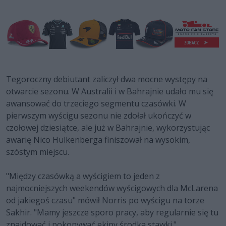
Tegoroczny debiutant zaliczył dwa mocne występy na
otwarcie sezonu. W Australii i w Bahrajnie udało mu się
awansować do trzeciego segmentu czasówki. W
pierwszym wyścigu sezonu nie zdołał ukończyć w
czołowej dziesiątce, ale już w Bahrajnie, wykorzystując
awarię Nico Hulkenberga finiszował na wysokim,
szóstym miejscu.
"Między czasówką a wyścigiem to jeden z
najmocniejszych weekendów wyścigowych dla McLarena
od jakiegoś czasu" mówił Norris po wyścigu na torze
Sakhir. "Mamy jeszcze sporo pracy, aby regularnie się tu
znajdować i pokonywać ekipy środka stawki."