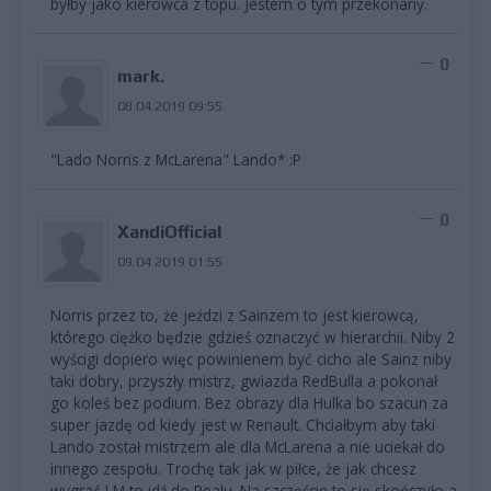
byłby jako kierowca z topu. Jestem o tym przekonany.
0
mark.
08.04.2019 09:55
"Lado Norris z McLarena" Lando* :P
0
XandiOfficial
09.04.2019 01:55
Norris przez to, że jeździ z Sainzem to jest kierowcą,
którego ciężko będzie gdzieś oznaczyć w hierarchii. Niby 2
wyścigi dopiero więc powinienem być cicho ale Sainz niby
taki dobry, przyszły mistrz, gwiazda RedBulla a pokonał
go koleś bez podium. Bez obrazy dla Hulka bo szacun za
super jazdę od kiedy jest w Renault. Chciałbym aby taki
Lando został mistrzem ale dla McLarena a nie uciekał do
innego zespołu. Trochę tak jak w piłce, że jak chcesz
wygrać LM to idź do Realu. Na szczęście to się skończyło a