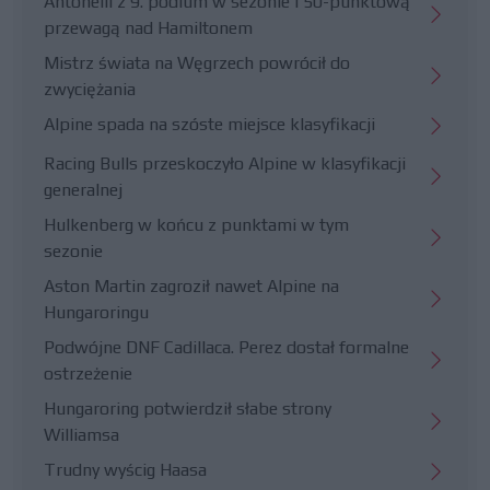
Antonelli z 9. podium w sezonie i 50-punktową
przewagą nad Hamiltonem
Mistrz świata na Węgrzech powrócił do
zwyciężania
Alpine spada na szóste miejsce klasyfikacji
Racing Bulls przeskoczyło Alpine w klasyfikacji
generalnej
Hulkenberg w końcu z punktami w tym
sezonie
Aston Martin zagroził nawet Alpine na
Hungaroringu
Podwójne DNF Cadillaca. Perez dostał formalne
ostrzeżenie
Hungaroring potwierdził słabe strony
Williamsa
Trudny wyścig Haasa