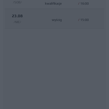
/SOB/
kwalifikacje
/
16:00
23.08
wyścig
/
15:00
/NIE/