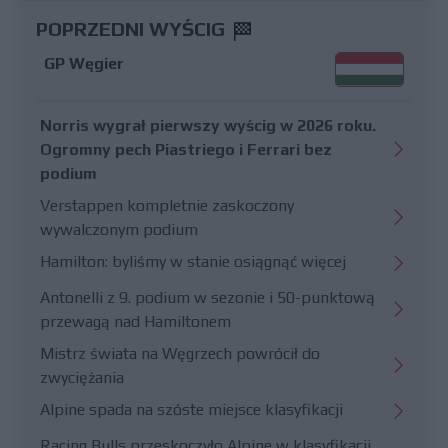
POPRZEDNI WYŚCIG
GP Węgier
Norris wygrał pierwszy wyścig w 2026 roku.
Ogromny pech Piastriego i Ferrari bez
podium
Verstappen kompletnie zaskoczony
wywalczonym podium
Hamilton: byliśmy w stanie osiągnąć więcej
Antonelli z 9. podium w sezonie i 50-punktową
przewagą nad Hamiltonem
Mistrz świata na Węgrzech powrócił do
zwyciężania
Alpine spada na szóste miejsce klasyfikacji
Racing Bulls przeskoczyło Alpine w klasyfikacji