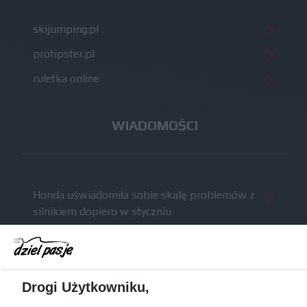
skijumping.pl
protipster.pl
ruletka online
WIADOMOŚCI
Honda uświadomiła sobie skalę problemów z
silnikiem dopiero w styczniu
Audi planuje wprowadzić jeszcze cztery duże
pakiety poprawek w 2026 roku
Gasly dołączył do krytyki obecnych
Drogi Użytkowniku,
samochodów F1