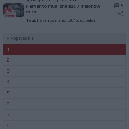
kempa007
10.08.2016r.
5
Haryanto musi znaleźć 7 milionów
euro
Tagi:
haryanto
,
manor
,
2016
,
gp belgii
« Poprzednia
1
2
3
4
5
6
7
8