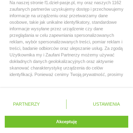
McCullough opuści Astona Martina z końcem
Na naszej stronie f1.dziel-pasje.pl, my oraz naszych 1162
2026 roku
zaufanych partnerów uzyskujemy dostęp i przechowujemy
informacje na urządzeniu oraz przetwarzamy dane
Poszkodowani kibice z GP Las Vegas 2023
osobowe, takie jak unikalne identyfikatory, standardowe
otrzymają częściowy zwrot pieniędzy
informacje wysyłane przez urządzenie czy dane
przeglądania w celu zapewniania spersonalizowanych
reklam, wybór spersonalizowanych treści, pomiar reklam i
treści, badanie odbiorców oraz ulepszanie usług. Za zgodą
© 2004 - 2026 GPmedia
Polityka prywatności
Serwis internetowy, z którego korzystasz, używa plików
Użytkownika my i Zaufani Partnerzy możemy używać
cookies. Są to pliki instalowane w urządzeniach
Kopiowanie treści bez
dokładnych danych geolokalizacyjnych oraz aktywnie
końcowych osób korzystających z serwisu, w celu
skanować charakterystykę urządzenia do celów
zgody autorów zabronione.
administrowania serwisem, poprawy jakości
identyfikacji. Ponieważ cenimy Twoją prywatność, prosimy
świadczonych usług w tym dostosowania treści serwisu
o zgodę na korzystanie z tych technologii poprzez
do preferencji użytkownika, utrzymania sesji
kliknięcie „Akceptuję”. Zgoda jest dobrowolna i zawsze
użytkownika oraz dla celów statystycznych i
możesz ją zmienić/wycofać klikając przycisk ustawień
Ta strona jest nieoficjalną stroną internetową i nie jest
targetowania behawioralnego reklamy.
prywatności znajdujący się w lewym dolnym rogu strony
powiązana w żaden sposób z grupą przedsiębiorstw Formula
PARTNERZY
Dowiedz się więcej o naszej polityce
USTAWIENIA
. Niektóre rodzaje przetwarzania danych nie wymagają
One, oraz oznaczeniami F1, FORMULA ONE, FORMULA 1 FIA
prywatności
FORMULA ONE WORLD CHAMPIONSHIP, GRAND PRIX i innymi
zgody użytkownika, ale masz prawo sprzeciwić się
znakami powiązanymi oraz znakami towarowymi należącymi
takiemu przetwarzaniu. Preferencje będą miały
Akceptuję
ROZUMIEM
do Formula One Licensing B.V
zastosowania tylko na tej witrynie.