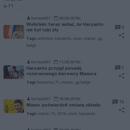
kempa007
28.08.2016r.
Wehrlein: teraz widać, że Haryanto
0
nie był taki zły
Tagi:
wehrlein
,
haryanto
,
ocon
,
manor
,
gp
belgii
kempa007
11.08.2016r.
2
Haryanto przyjął posadę
rezerwowego kierowcy Manora
Tagi:
haryanto
,
f1
,
manor
,
gp belgii
kempa007
10.08.2016r.
16
Manor potwierdził zmianę składu
Tagi:
manor
,
f1
,
2016
,
ocon
,
haryanto