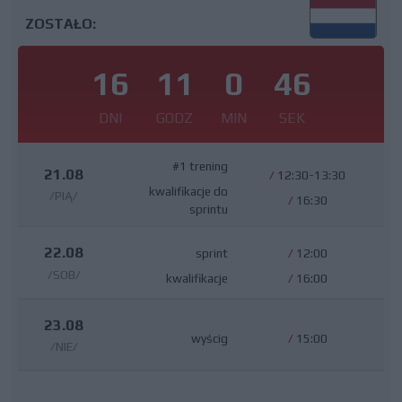
ZOSTAŁO:
16
11
0
46
DNI
GODZ
MIN
SEK
#1 trening
21.08
/
12:30-13:30
kwalifikacje do
/PIĄ/
/
16:30
sprintu
22.08
sprint
/
12:00
/SOB/
kwalifikacje
/
16:00
23.08
wyścig
/
15:00
/NIE/