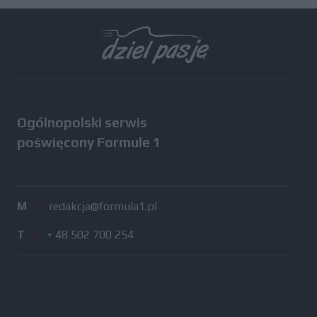
Ogólnopolski serwis
poświęcony Formule 1
M
/
redakcja@formula1.pl
T
/
+ 48 502 700 254