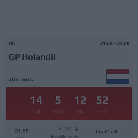
DO
21.08 - 23.08
GP Holandii
ZOSTAŁO:
14
5
12
51
DNI
GODZ
MIN
SEK
#1 trening
21.08
/
12:30-13:30
kwalifikacje do