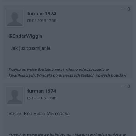
0
furman 1974
06.02.2026 17:30
@EnderWiggin
Jak już to omijanie
Przejdź do wpisu
Brutalna moc i widmo odpuszczania w
kwalifikacjach. Wnioski po pierwszych testach nowych bolidów
0
furman 1974
05.02.2026 17:40
Raczej Red Bula i Mercedesa
Przejdź do wpisu
Nowy bolid Astona Martina wzbudza podziw w