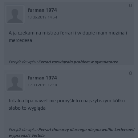
0
furman 1974
18.06.2019 14:54
A ja czekam na mistrza ferrari i w dupie mam muzina i
mercedesa
Przejdź do wpisu
Ferrari rozwiązało problem w symulatorze
0
furman 1974
17.03.2019 12:18
totalna lipa nawet nie pomyśleli o najszybszym kółku
słabo to wygląda
Przejdź do wpisu
Ferrari tłumaczy dlaczego nie pozwoliło Leclercowi
wyprzedzić Vettela