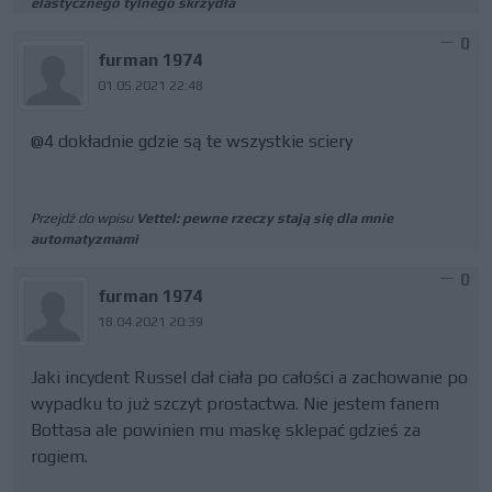
elastycznego tylnego skrzydła
0
furman 1974
01.05.2021 22:48
@4 dokładnie gdzie są te wszystkie sciery
Przejdź do wpisu
Vettel: pewne rzeczy stają się dla mnie
automatyzmami
0
furman 1974
18.04.2021 20:39
Jaki incydent Russel dał ciała po całości a zachowanie po
wypadku to już szczyt prostactwa. Nie jestem fanem
Bottasa ale powinien mu maskę sklepać gdzieś za
rogiem.