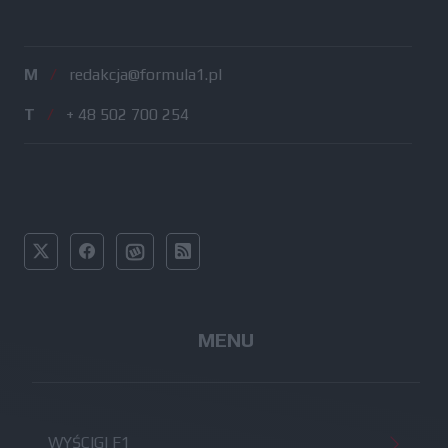
M
/
redakcja@formula1.pl
T
/
+ 48 502 700 254
MENU
WYŚCIGI F1