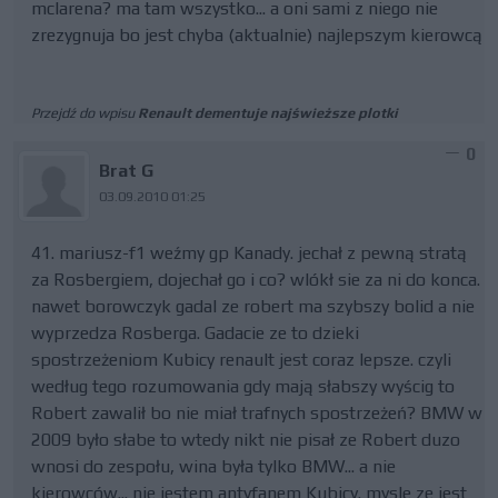
mclarena? ma tam wszystko... a oni sami z niego nie
zrezygnuja bo jest chyba (aktualnie) najlepszym kierowcą
Przejdź do wpisu
Renault dementuje najświeższe plotki
0
Brat G
03.09.2010 01:25
41. mariusz-f1 weźmy gp Kanady. jechał z pewną stratą
za Rosbergiem, dojechał go i co? wlókł sie za ni do konca.
nawet borowczyk gadal ze robert ma szybszy bolid a nie
wyprzedza Rosberga. Gadacie ze to dzieki
spostrzeżeniom Kubicy renault jest coraz lepsze. czyli
według tego rozumowania gdy mają słabszy wyścig to
Robert zawalił bo nie miał trafnych spostrzeżeń? BMW w
2009 było słabe to wtedy nikt nie pisał ze Robert duzo
wnosi do zespołu, wina była tylko BMW... a nie
kierowców... nie jestem antyfanem Kubicy. mysle ze jest