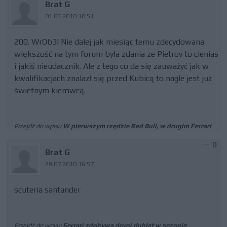
Brat G
01.08.2010 10:51
200. WrOb3l Nie dalej jak miesiąc temu zdecydowana
większość na tym forum była zdania ze Pietrov to cienias
i jakiś nieudacznik. Ale z tego co da się zauważyć jak w
kwalifikacjach znalazł się przed Kubicą to nagle jest już
świetnym kierowcą.
Przejdź do wpisu
W pierwszym rzędzie Red Bull, w drugim Ferrari
0
Brat G
29.07.2010 16:57
scuteria santander
Przejdź do wpisu
Ferrari zdobywa drugi dublet w sezonie