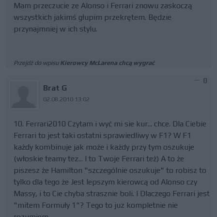
Mam przeczucie ze Alonso i Ferrari znowu zaskoczą
wszystkich jakimś głupim przekrętem. Będzie
przynajmniej w ich stylu.
Przejdź do wpisu
Kierowcy McLarena chcą wygrać
0
Brat G
02.08.2010 13:02
10. Ferrari2010 Czytam i wyć mi sie kur... chce. Dla Ciebie
Ferrari to jest taki ostatni sprawiedliwy w F1? W F1
każdy kombinuje jak może i każdy przy tym oszukuje
(włoskie teamy tez... I to Twoje Ferrari też) A to że
piszesz że Hamilton "szczególnie oszukuje" to robisz to
tylko dla tego że Jest lepszym kierowcą od Alonso czy
Massy, i to Cie chyba strasznie boli. I Dlaczego Ferrari jest
"mitem Formuły 1"? Tego to juz kompletnie nie
rozumiem.