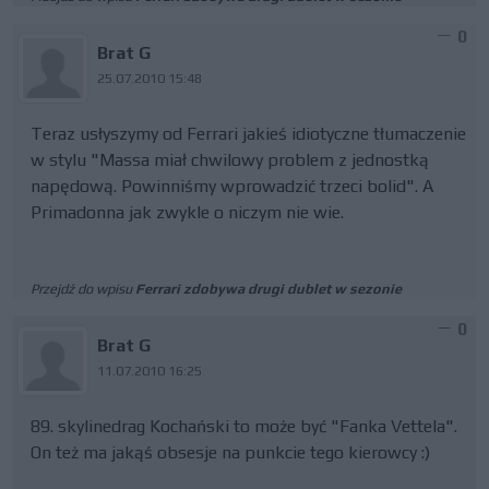
0
Brat G
25.07.2010 15:48
Teraz usłyszymy od Ferrari jakieś idiotyczne tłumaczenie
w stylu "Massa miał chwilowy problem z jednostką
napędową. Powinniśmy wprowadzić trzeci bolid". A
Primadonna jak zwykle o niczym nie wie.
Przejdź do wpisu
Ferrari zdobywa drugi dublet w sezonie
0
Brat G
11.07.2010 16:25
89. skylinedrag Kochański to może być "Fanka Vettela".
On też ma jakąś obsesje na punkcie tego kierowcy :)