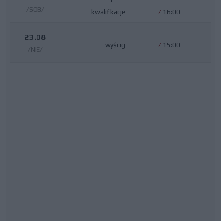
/SOB/
kwalifikacje
/
16:00
23.08
wyścig
/
15:00
/NIE/