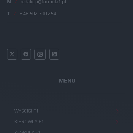
M
/
redakcja@formula1.pl
T
/
+ 48 502 700 254
MENU
WYŚCIGI F1
KIEROWCY F1
ZESPOŁY F1