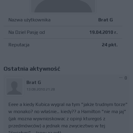
Nazwa użytkownika
Brat G
Na Dziel Pasję od
19.04.2010 r.
Reputacja
24 pkt.
Ostatnia aktywność
0
Brat G
13.09.2010 21:28
Eeee a kiedy Kubica wygral na tym "jakże trudnym torze"
w monako? no właśnie... kiedy?? a Hamilton "nie ma jaj"
(jak mozna wywnioskowac z opinji kturegoś z
przedmówców) a jednak ma zwycieztwo w tej
"świątyni".... (sory za ort)