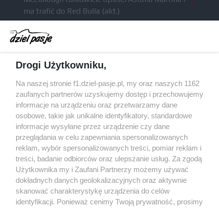
ma trafić do Red Bulla (akt.)
Dochód F1 spadł o 61 procent względem
zeszłego sezonu
Obecne silniki muszą polegać na uczących się
Drogi Użytkowniku,
algorytmach?
Honda uświadomiła sobie skalę problemów z
Na naszej stronie f1.dziel-pasje.pl, my oraz naszych 1162
silnikiem dopiero w styczniu
zaufanych partnerów uzyskujemy dostęp i przechowujemy
informacje na urządzeniu oraz przetwarzamy dane
Audi planuje wprowadzić jeszcze cztery duże
osobowe, takie jak unikalne identyfikatory, standardowe
pakiety poprawek w 2026 roku
informacje wysyłane przez urządzenie czy dane
przeglądania w celu zapewniania spersonalizowanych
reklam, wybór spersonalizowanych treści, pomiar reklam i
treści, badanie odbiorców oraz ulepszanie usług. Za zgodą
© 2004 - 2026 GPmedia
Polityka prywatności
Serwis internetowy, z którego korzystasz, używa plików
Użytkownika my i Zaufani Partnerzy możemy używać
cookies. Są to pliki instalowane w urządzeniach
Kopiowanie treści bez
dokładnych danych geolokalizacyjnych oraz aktywnie
końcowych osób korzystających z serwisu, w celu
skanować charakterystykę urządzenia do celów
zgody autorów zabronione.
administrowania serwisem, poprawy jakości
identyfikacji. Ponieważ cenimy Twoją prywatność, prosimy
świadczonych usług w tym dostosowania treści serwisu
o zgodę na korzystanie z tych technologii poprzez