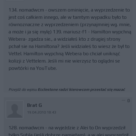
134. nomadwcm - owszem ominięcie, a wyprzedzenie to
jest coś całkiem innego, ale w tamtym wypadku było to
równoznaczne z wyprzedzeniem (przynajmniej wg. mnie,
a może i ja się mylę) 139. mariusz-f1 - Hamilton wypchną
Webera- zgadza sie., a widziałeś kto z drugiej strony
pchał sie na Hamiltona? Jeśli widzialeś to wiesz że był to
Vettel. Hamilton wypchną Webera bo chciał uniknąć
kolizji z Vettelem. Jeśli mi nie wierzysz to oglądni se
powtórki na YouTube.
Przejdź do wpisu
Ecclestone radzi kierowcom przestać się mazać
0
Brat G
19.04.2010 18:43
128. nomadwcm - na wyjeździe z Alei to On wyprzedził
tylko Sutila (jeśli dobrze pamiętam), a w alei wyprzedził,