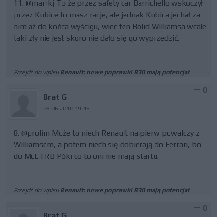
11. @marrkj To że przez safety car Barrichello wskoczył
przez Kubice to masz racje, ale jednak Kubica jechał za
nim aż do końca wyścigu, wiec ten Bolid Williamsa wcale
taki zły nie jest skoro nie dało się go wyprzedzić.
Przejdź do wpisu
Renault: nowe poprawki R30 mają potencjał
0
Brat G
28.06.2010 19:45
8. @prolim Może to niech Renault najpierw powalczy z
Williamsem, a potem niech się dobierają do Ferrari, bo
do McL I RB Póki co to oni nie mają startu.
Przejdź do wpisu
Renault: nowe poprawki R30 mają potencjał
0
Brat G