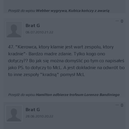
Przejdź do wpisu
Webber wygrywa, Kubica kończy z awarią
0
Brat G
06.07.2010 21:22
47. "Kierowca, ktory klamie jest wart zespolu, ktory
kradnie"- Bardzo madre zdanie. Tylko kogo ono
dotyczy?? Bo jak się można domyślić po tym co napisałeś
jako PS. to dotyczy to McL. A jest dokładnie na odwrót bo
to inne zespoły "kradną" pomysł McL
Przejdź do wpisu
Hamilton odbierze trofeum Lorenzo Bandiniego
0
Brat G
28.06.2010 20:22