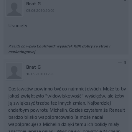
Brat G
05.06.2010 20:09
Usunięty
Przejdź do wpisu
Coulthard: wypadek RBR dobry ze strony
marketingowej
0
Brat G
16.05.2010 17:26
Dostawców powinno być co najmniej dwóch. Może to by
jakoś zwiększyło "widowiskowość" wyścigów, ale żeby
ją zwiększyć trzeba też innych zmian. Najbardziej
chciałbym powrotu Michelin. Gdzieś czytałem że Renault
bardzo blisko współpracowało (a może nadal
współpracuje) z Michelin dzięki temu ich bolidy miały
znacznie lepsze osiągi. Więc na ew. powrocie Michelin