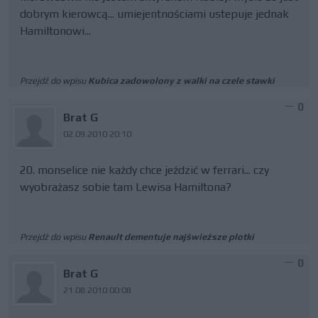
dobrym kierowcą... umiejentnościami ustepuje jednak
Hamiltonowi...
Przejdź do wpisu
Kubica zadowolony z walki na czele stawki
0
Brat G
02.09.2010 20:10
20. monselice nie każdy chce jeździć w ferrari... czy
wyobrażasz sobie tam Lewisa Hamiltona?
Przejdź do wpisu
Renault dementuje najświeższe plotki
0
Brat G
21.08.2010 00:08