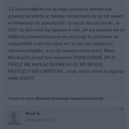
33. dziarmol@biss co do tego szczescia: borowczyk
powiedzial wtedy ze takiego scenariusza to by sie nawet
w holywood nie powstydzili :-)) kazdy ma szczescie... w
2007 to ALO mial byc gwiaza w mcl, ale gry okazalo sie ze
HAM mu umiejetnosciami nie ustepuje to postawili na
niego(HAM). a kto ten stus nr1 w mcl mu odbierze?
niema kandydata... a co do namaszczenia prerz Maxa
Mosleya to przed tym sezonem POWIEDZIANE BYLO
PRZEZ NIEJAKIEGO BERNIEGO ZE MŚ BEDZIE
PRZYSZLY WIELOKROTNY... a byc moze mimo to ogra go
HAM (OBY!!!)
Przejdź do wpisu
Renault dementuje najświeższe plotki
0
Brat G
03.09.2010 22:53