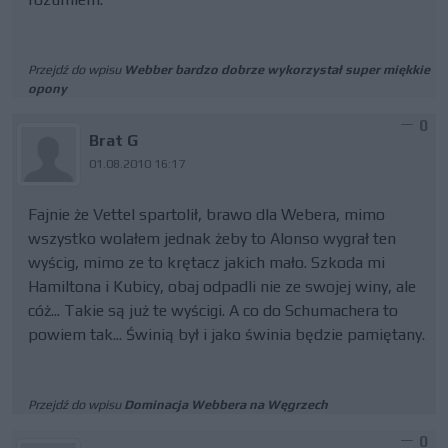
Przejdź do wpisu
Webber bardzo dobrze wykorzystał super miękkie
opony
0
Brat G
01.08.2010 16:17
Fajnie że Vettel spartolił, brawo dla Webera, mimo
wszystko wolałem jednak żeby to Alonso wygrał ten
wyścig, mimo ze to krętacz jakich mało. Szkoda mi
Hamiltona i Kubicy, obaj odpadli nie ze swojej winy, ale
cóż... Takie są już te wyścigi. A co do Schumachera to
powiem tak... Świnią był i jako świnia będzie pamiętany.
Przejdź do wpisu
Dominacja Webbera na Węgrzech
0