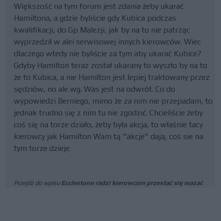
Większość na tym forum jest zdania żeby ukarać
Hamiltona, a gdzie byliście gdy Kubica podczas
kwalifikacji, do Gp Malezji, jak by na to nie patrząc
wyprzedził w alei serwisowej innych kierowców. Wiec
dlaczego wtedy nie byliście za tym aby ukarać Kubice?
Gdyby Hamilton teraz został ukarany to wyszło by na to
że to Kubica, a nie Hamilton jest lepiej traktowany przez
sędziów, no ale wg. Was jest na odwrót. Co do
wypowiedzi Berniego, mimo że za nim nie przepadam, to
jednak trudno się z nim tu nie zgodzić. Chcieliście żeby
coś się na torze działo, żeby była akcja, to właśnie tacy
kierowcy jak Hamilton Wam tą "akcje" dają, coś sie na
tym torze dzieje.
Przejdź do wpisu
Ecclestone radzi kierowcom przestać się mazać