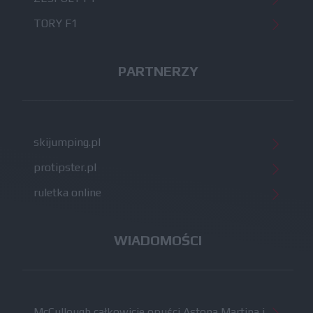
TORY F1
PARTNERZY
skijumping.pl
protipster.pl
ruletka online
WIADOMOŚCI
McCullough całkowicie opuści Astona Martina i