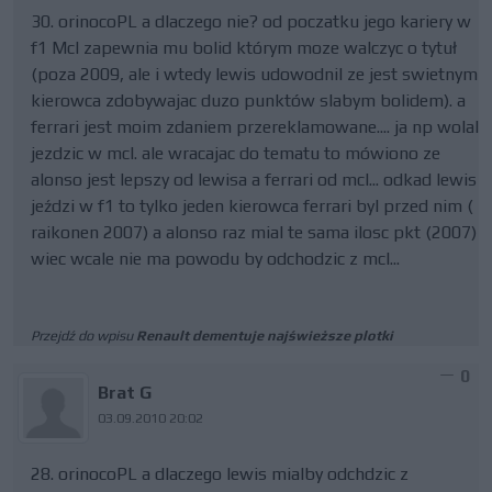
30. orinocoPL a dlaczego nie? od poczatku jego kariery w
f1 Mcl zapewnia mu bolid którym moze walczyc o tytuł
(poza 2009, ale i wtedy lewis udowodnil ze jest swietnym
kierowca zdobywajac duzo punktów slabym bolidem). a
ferrari jest moim zdaniem przereklamowane.... ja np wolal
jezdzic w mcl. ale wracajac do tematu to mówiono ze
alonso jest lepszy od lewisa a ferrari od mcl... odkad lewis
jeździ w f1 to tylko jeden kierowca ferrari byl przed nim (
raikonen 2007) a alonso raz mial te sama ilosc pkt (2007)
wiec wcale nie ma powodu by odchodzic z mcl...
Przejdź do wpisu
Renault dementuje najświeższe plotki
0
Brat G
03.09.2010 20:02
28. orinocoPL a dlaczego lewis mialby odchdzic z