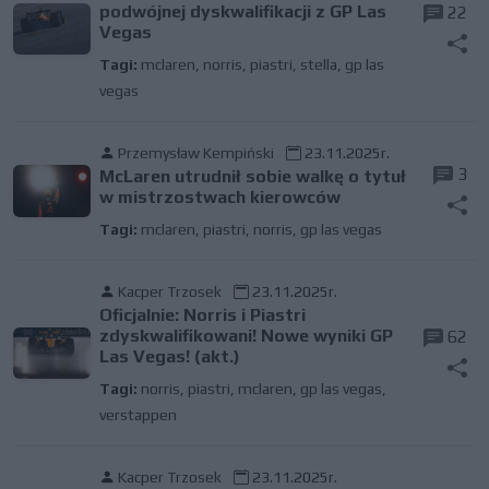
podwójnej dyskwalifikacji z GP Las
22
Vegas
Tagi:
mclaren
,
norris
,
piastri
,
stella
,
gp las
vegas
Przemysław Kempiński
23.11.2025r.
3
McLaren utrudnił sobie walkę o tytuł
w mistrzostwach kierowców
Tagi:
mclaren
,
piastri
,
norris
,
gp las vegas
Kacper Trzosek
23.11.2025r.
Oficjalnie: Norris i Piastri
zdyskwalifikowani! Nowe wyniki GP
62
Las Vegas! (akt.)
Tagi:
norris
,
piastri
,
mclaren
,
gp las vegas
,
verstappen
Kacper Trzosek
23.11.2025r.