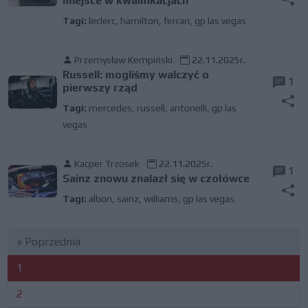
miejsce w kwalifikacjach
Tagi:
leclerc
,
hamilton
,
ferrari
,
gp las vegas
Przemysław Kempiński
22.11.2025r.
Russell: mogliśmy walczyć o
1
pierwszy rząd
Tagi:
mercedes
,
russell
,
antonelli
,
gp las
vegas
Kacper Trzosek
22.11.2025r.
1
Sainz znowu znalazł się w czołówce
Tagi:
albon
,
sainz
,
williams
,
gp las vegas
« Poprzednia
1
2