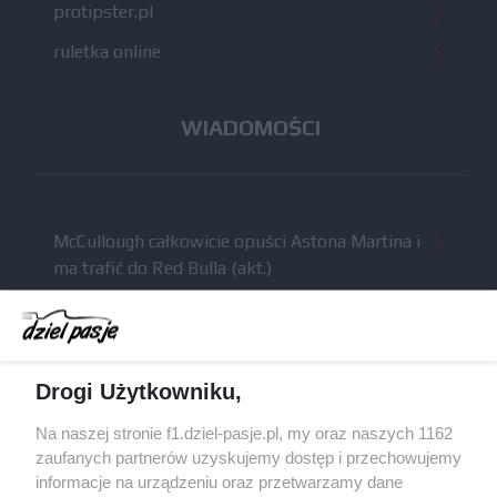
protipster.pl
ruletka online
WIADOMOŚCI
McCullough całkowicie opuści Astona Martina i
ma trafić do Red Bulla (akt.)
Dochód F1 spadł o 61 procent względem
zeszłego sezonu
Obecne silniki muszą polegać na uczących się
Drogi Użytkowniku,
algorytmach?
Honda uświadomiła sobie skalę problemów z
Na naszej stronie f1.dziel-pasje.pl, my oraz naszych 1162
silnikiem dopiero w styczniu
zaufanych partnerów uzyskujemy dostęp i przechowujemy
informacje na urządzeniu oraz przetwarzamy dane
Audi planuje wprowadzić jeszcze cztery duże