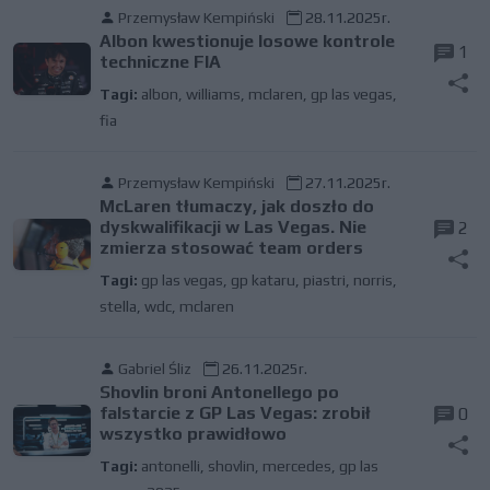
Przemysław Kempiński
28.11.2025r.
Albon kwestionuje losowe kontrole
1
techniczne FIA
Tagi:
albon
,
williams
,
mclaren
,
gp las vegas
,
fia
Przemysław Kempiński
27.11.2025r.
McLaren tłumaczy, jak doszło do
dyskwalifikacji w Las Vegas. Nie
2
zmierza stosować team orders
Tagi:
gp las vegas
,
gp kataru
,
piastri
,
norris
,
stella
,
wdc
,
mclaren
Gabriel Śliz
26.11.2025r.
Shovlin broni Antonellego po
falstarcie z GP Las Vegas: zrobił
0
wszystko prawidłowo
Tagi:
antonelli
,
shovlin
,
mercedes
,
gp las