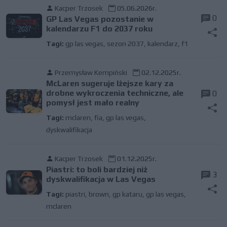
Kacper Trzosek
05.06.2026r.
0
GP Las Vegas pozostanie w
kalendarzu F1 do 2037 roku
Tagi:
gp las vegas
,
sezon 2037
,
kalendarz
,
f1
Przemysław Kempiński
02.12.2025r.
McLaren sugeruje lżejsze kary za
drobne wykroczenia techniczne, ale
0
pomysł jest mało realny
Tagi:
mclaren
,
fia
,
gp las vegas
,
dyskwalifikacja
Kacper Trzosek
01.12.2025r.
Piastri: to boli bardziej niż
3
dyskwalifikacja w Las Vegas
Tagi:
piastri
,
brown
,
gp kataru
,
gp las vegas
,
mclaren