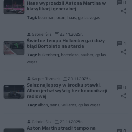
0
Haas wyprzedził Astona Martina w
klasyfikacji generalnej
Tagi:
bearman
,
ocon
,
haas
,
gp las vegas
Gabriel Śliz
23.11.2025r.
Świetne tempo Hulkenberga i duży
1
błąd Bortoleto na starcie
Tagi:
hulkenberg
,
bortoleto
,
sauber
,
gp las
vegas
Kacper Trzosek
23.11.2025r.
Sainz najlepszy w środku stawki,
0
Albon jechał wyścig bez komunikacji
radiowej
Tagi:
albon
,
sainz
,
williams
,
gp las vegas
Gabriel Śliz
23.11.2025r.
Aston Martin stracił tempo na
0