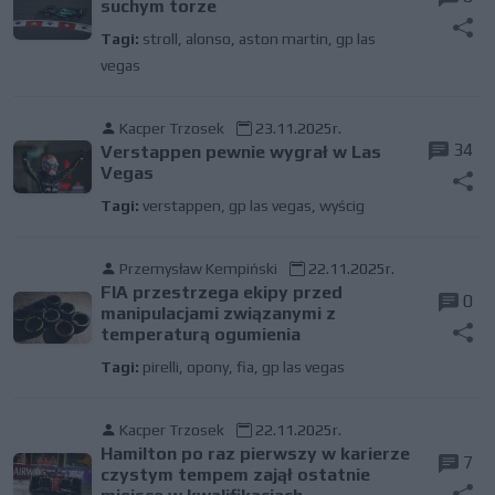
suchym torze
Tagi:
stroll
,
alonso
,
aston martin
,
gp las
vegas
Kacper Trzosek
23.11.2025r.
34
Verstappen pewnie wygrał w Las
Vegas
Tagi:
verstappen
,
gp las vegas
,
wyścig
Przemysław Kempiński
22.11.2025r.
FIA przestrzega ekipy przed
0
manipulacjami związanymi z
temperaturą ogumienia
Tagi:
pirelli
,
opony
,
fia
,
gp las vegas
Kacper Trzosek
22.11.2025r.
Hamilton po raz pierwszy w karierze
7
czystym tempem zajął ostatnie