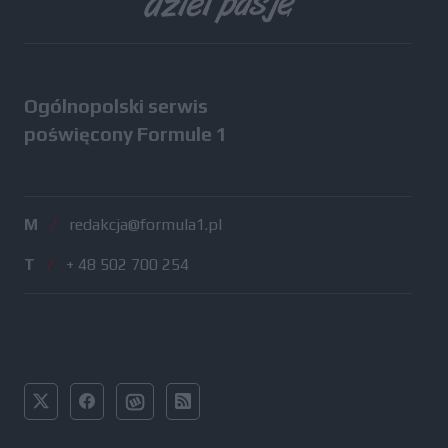
Ogólnopolski serwis
poświęcony Formule 1
M
/
redakcja@formula1.pl
T
/
+ 48 502 700 254