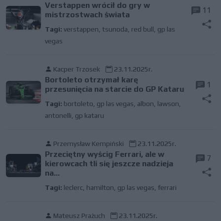
Verstappen wrócił do gry w
11
mistrzostwach świata
Tagi:
verstappen
,
tsunoda
,
red bull
,
gp las
vegas
Kacper Trzosek
23.11.2025r.
Bortoleto otrzymał karę
1
przesunięcia na starcie do GP Kataru
Tagi:
bortoleto
,
gp las vegas
,
albon
,
lawson
,
antonelli
,
gp kataru
Przemysław Kempiński
23.11.2025r.
Przeciętny wyścig Ferrari, ale w
7
kierowcach tli się jeszcze nadzieja
na...
Tagi:
leclerc
,
hamilton
,
gp las vegas
,
ferrari
Mateusz Prażuch
23.11.2025r.