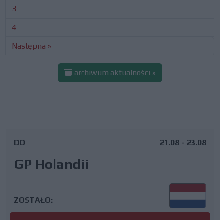
3
4
Następna »
archiwum aktualności »
DO
21.08 - 23.08
GP Holandii
ZOSTAŁO: