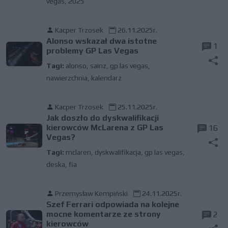
vegas
,
2025
Kacper Trzosek
26.11.2025r.
Alonso wskazał dwa istotne
1
problemy GP Las Vegas
Tagi:
alonso
,
sainz
,
gp las vegas
,
nawierzchnia
,
kalendarz
Kacper Trzosek
25.11.2025r.
Jak doszło do dyskwalifikacji
kierowców McLarena z GP Las
16
Vegas?
Tagi:
mclaren
,
dyskwalifikacja
,
gp las vegas
,
deska
,
fia
Przemysław Kempiński
24.11.2025r.
Szef Ferrari odpowiada na kolejne
mocne komentarze ze strony
2
kierowców