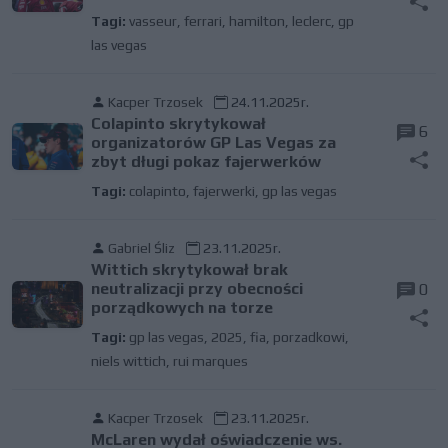
Tagi:
vasseur
,
ferrari
,
hamilton
,
leclerc
,
gp
las vegas
Kacper Trzosek
24.11.2025r.
Colapinto skrytykował
6
organizatorów GP Las Vegas za
zbyt długi pokaz fajerwerków
Tagi:
colapinto
,
fajerwerki
,
gp las vegas
Gabriel Śliz
23.11.2025r.
Wittich skrytykował brak
neutralizacji przy obecności
0
porządkowych na torze
Tagi:
gp las vegas
,
2025
,
fia
,
porzadkowi
,
niels wittich
,
rui marques
Kacper Trzosek
23.11.2025r.
McLaren wydał oświadczenie ws.