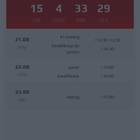
15
4
33
28
DNI
GODZ
MIN
SEK
#1 trening
21.08
/
12:30-13:30
kwalifikacje do
/PIĄ/
/
16:30
sprintu
22.08
sprint
/
12:00
/SOB/
kwalifikacje
/
16:00
23.08
wyścig
/
15:00
/NIE/