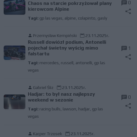
0
Chaos na starcie pokrzyżował plany
kierowcom Alpine
Tagi:
gp las vegas
,
alpine
,
colapinto
,
gasly
Przemysław Kempiński
23.11.2025r.
Russell dowiózł podium, Antonelli
pojechał świetny wyścig mimo
1
falstartu
Tagi:
mercedes
,
russell
,
antonelli
,
gp las
vegas
Gabriel Śliz
23.11.2025r.
Hadjar: to był nasz najlepszy
0
weekend w sezonie
Tagi:
racing bulls
,
lawson
,
hadjar
,
gp las
vegas
Kacper Trzosek
23.11.2025r.