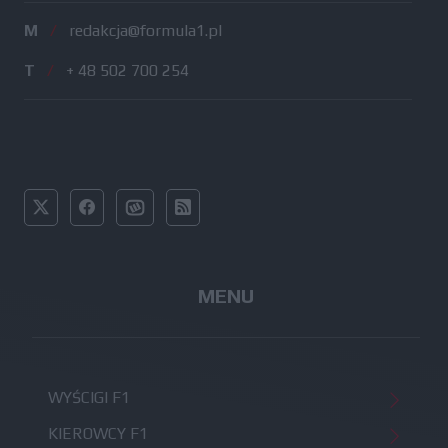
M
/
redakcja@formula1.pl
T
/
+ 48 502 700 254
MENU
WYŚCIGI F1
KIEROWCY F1