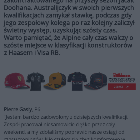
zakontraktowanego na przyszły sezon Jacak
Doohana. Australijczyk w swoich pierwszych
kwalifikacjach zamykał stawkę, podczas gdy
jego zespołowy kolega po raz kolejny zaliczył
świetny występ, uzyskując szósty czas.
Warto pamiętać, że Alpine cały czas walczy o
szóste miejsce w klasyfikacji konstruktorów
z Haasem i Visa RB.
Pierre Gasly
, P6
"Jestem bardzo zadowolony z dzisiejszych kwalifikacji.
Zespół pracował niesamowicie ciężko przez cały
weekend, a my zdołaliśmy poprawić nasze osiągi od
czasu treningów. Nie czułem się zbyt komfortowo w