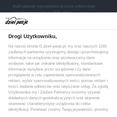
Audi planuje wprowadzić jeszcze cztery duże
pakiety poprawek w 2026 roku
Gasly dołączył do krytyki obecnych
samochodów F1
McCullough opuści Astona Martina z końcem
Drogi Użytkowniku,
2026 roku
Na naszej stronie f1.dziel-pasje.pl, my oraz naszych 1160
Poszkodowani kibice z GP Las Vegas 2023
zaufanych partnerów uzyskujemy dostęp i przechowujemy
otrzymają częściowy zwrot pieniędzy
informacje na urządzeniu oraz przetwarzamy dane
osobowe, takie jak unikalne identyfikatory, standardowe
Bottas z kolejnymi sukcesami w kolarstwie
informacje wysyłane przez urządzenie czy dane
przeglądania w celu zapewniania spersonalizowanych
reklam, wybór spersonalizowanych treści, pomiar reklam i
treści, badanie odbiorców oraz ulepszanie usług. Za zgodą
© 2004 - 2026 GPmedia
Polityka prywatności
Serwis internetowy, z którego korzystasz, używa plików
Użytkownika my i Zaufani Partnerzy możemy używać
cookies. Są to pliki instalowane w urządzeniach
Kopiowanie treści bez
dokładnych danych geolokalizacyjnych oraz aktywnie
końcowych osób korzystających z serwisu, w celu
zgody autorów zabronione.
skanować charakterystykę urządzenia do celów
administrowania serwisem, poprawy jakości
identyfikacji. Ponieważ cenimy Twoją prywatność, prosimy
świadczonych usług w tym dostosowania treści serwisu
o zgodę na korzystanie z tych technologii poprzez