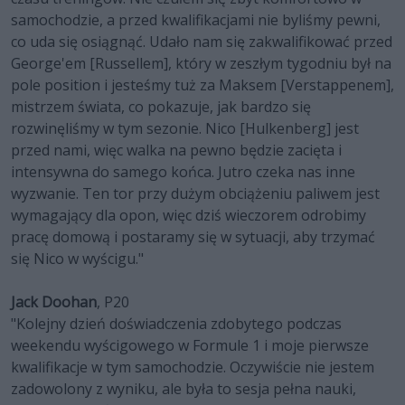
samochodzie, a przed kwalifikacjami nie byliśmy pewni,
co uda się osiągnąć. Udało nam się zakwalifikować przed
George'em [Russellem], który w zeszłym tygodniu był na
pole position i jesteśmy tuż za Maksem [Verstappenem],
mistrzem świata, co pokazuje, jak bardzo się
rozwinęliśmy w tym sezonie. Nico [Hulkenberg] jest
przed nami, więc walka na pewno będzie zacięta i
intensywna do samego końca. Jutro czeka nas inne
wyzwanie. Ten tor przy dużym obciążeniu paliwem jest
wymagający dla opon, więc dziś wieczorem odrobimy
pracę domową i postaramy się w sytuacji, aby trzymać
się Nico w wyścigu."
Jack Doohan
, P20
"Kolejny dzień doświadczenia zdobytego podczas
weekendu wyścigowego w Formule 1 i moje pierwsze
kwalifikacje w tym samochodzie. Oczywiście nie jestem
zadowolony z wyniku, ale była to sesja pełna nauki,